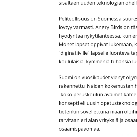
sisältäen uuden teknologian ohel
Peliteollisuus on Suomessa suure
löytyy varmasti. Angry Birds on t
hyödyntää nykytilanteessa, kun eri
Monet lapset oppivat lukemaan, ki
”diginatiiville” lapselle luonteva t
koululaisia, kymmeniä tuhansia lu
Suomi on vuosikaudet vienyt öljy
rakennettu. Näiden kokemusten 
"koko peruskoulun avaimet käteen
konsepti eli uusin opetusteknolo
tietenkin sovellettuna maan oloih
tarvitaan eri alan yrityksiä ja osaa
osaamispääomaa.