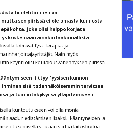
kodista huolehtiminen on
 mutta sen piirissä ei ole omasta kunnosta
epäkohta, joka olisi helppo korjata
nys koskemaan ainakin lääkinnällistä
luvalla toimivat fysioterapia- ja
atinharjoittajayrittäjät. Näin myös
utin käynti olisi kotitalousvähennyksen piirissä.
kääntymiseen liittyy fyysisen kunnon
 ihminen sitä todennäköisemmin tarvitsee
ansa ja toimintakykynsä ylläpitämiseen.
sella kuntoutukseen voi olla monia
ämänlaadun edistämisen lisäksi. Ikääntyneiden ja
sen tukemisella voidaan siirtää laitoshoitoa.