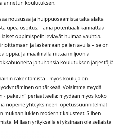
la annetun koulutuksen.
ssa nousussa ja huippuosaamista tältä alalta
ästä upea osoitus. Tämä potentiaali kannattaa
laiset oppimispelit leviävät huimaa vauhtia.
rjoittamaan ja laskemaan pelien avulla – se on
apa oppia. Ja maailmalla riittää miljoonia
okkahuoneita ja tuhansia koulutuksen järjestäjiä.
maihin rakentamista - myös kouluja on
hyödyntäminen on tärkeää. Voisimme myydä
 - paketin" periaatteella: myydään myös koko
gia nopeine yhteyksineen, opetussuunnitelmat
in mukaan lukien modernit kalusteet. Siihen
mista. Millään yrityksellä ei yksinään ole sellaista