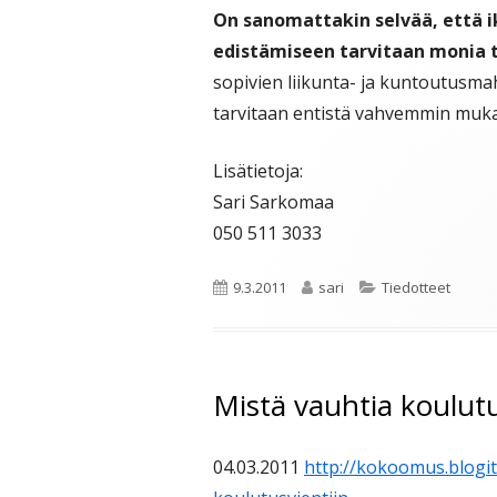
On sanomattakin selvää, että i
edistämiseen tarvitaan monia 
sopivien liikunta- ja kuntoutusma
tarvitaan entistä vahvemmin muka
Lisätietoja:
Sari Sarkomaa
050 511 3033
Julkaistu
Kirjoittaja
Kategoriat
9.3.2011
sari
Tiedotteet
Mistä vauhtia koulutu
04.03.2011
http://kokoomus.blogit