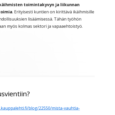
käihmisten toimintakyvyn ja liikunnan
toimia
. Erityisesti kuntien on kirittävä ikäihmisille
hdollisuuksien lisäämisessä. Tähän työhön
an myös kolmas sektori ja vapaaehtoistyö.
svientiin?
.kauppalehti.fi/blog/22550/mista-vauhtia-