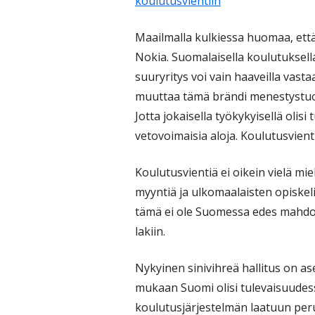
koulutusvientiin
Maailmalla kulkiessa huomaa, ett
Nokia. Suomalaisella koulutuksell
suuryritys voi vain haaveilla vast
muuttaa tämä brändi menestystuotte
Jotta jokaisella työkykyisellä olis
vetovoimaisia aloja. Koulutusvien
Koulutusvientiä ei oikein vielä miel
myyntiä ja ulkomaalaisten opiske
tämä ei ole Suomessa edes mahdol
lakiin.
Nykyinen sinivihreä hallitus on a
mukaan Suomi olisi tulevaisuudes
koulutusjärjestelmän laatuun peru