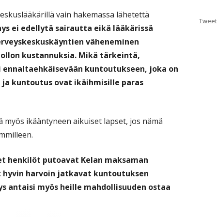
eskuslääkärillä vain hakemassa lähetettä
Tweet
s ei edellytä sairautta eikä lääkärissä
terveyskeskuskäyntien väheneminen
llon kustannuksia. Mikä tärkeintä,
i ennaltaehkäisevään kuntoutukseen, joka on
a ja kuntoutus ovat ikäihmisille paras
ä myös ikääntyneen aikuiset lapset, jos nämä
mmilleen.
et henkilöt putoavat Kelan maksaman
t hyvin harvoin jatkavat kuntoutuksen
s antaisi myös heille mahdollisuuden ostaa