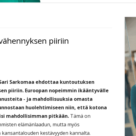
Si
vähennyksen piiriin
Sari Sarkomaa ehdottaa kuntoutuksen
en piiriin. Euroopan nopeimmin ikääntyvälle
nusteita - ja mahdollisuuksia omasta
unnostaan huolehtimiseen niin, että kotona
yisi mahdollisimman pitkään.
Tämä on
ihmisten elämänlaadun, mutta myös
kä kansantalouden kestävyyden kannalta.