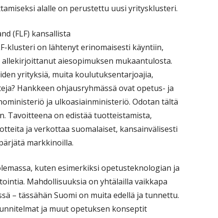
amiseksi alalle on perustettu uusi yritysklusteri.
nd (FLF) kansallista
F-klusteri on lähtenyt erinomaisesti käyntiin,
n allekirjoittanut aiesopimuksen mukaantulosta.
en yrityksiä, muita koulutuksentarjoajia,
teja? Hankkeen ohjausryhmässä ovat opetus- ja
inoministeriö ja ulkoasiainministeriö. Odotan tältä
n. Tavoitteena on edistää tuotteistamista,
otteita ja verkottaa suomalaiset, kansainvälisesti
pärjätä markkinoilla.
lemassa, kuten esimerkiksi opetusteknologian ja
tointia. Mahdollisuuksia on yhtälailla vaikkapa
sä – tässähän Suomi on muita edellä ja tunnettu.
unnitelmat ja muut opetuksen konseptit