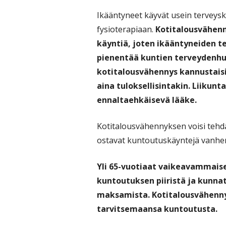
Ikääntyneet käyvät usein terveysk
fysioterapiaan.
Kotitalousvähenny
käyntiä, joten ikääntyneiden 
pienentää kuntien terveydenhuo
kotitalousvähennys kannustais
aina tuloksellisintakin. Liikunt
ennaltaehkäisevä lääke.
Kotitalousvähennyksen voisi tehd
ostavat kuntoutuskäyntejä vanhe
Yli 65-vuotiaat vaikeavammais
kuntoutuksen piiristä ja kunna
maksamista. Kotitalousvähenny
tarvitsemaansa kuntoutusta.