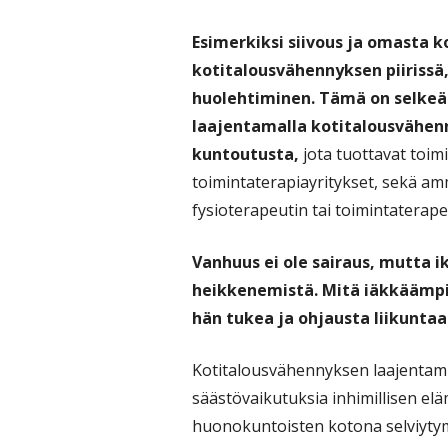
Esimerkiksi siivous ja omasta 
kotitalousvähennyksen piirissä,
huolehtiminen. Tämä on selkeä 
laajentamalla kotitalousvähen
kuntoutusta,
jota tuottavat toimi
toimintaterapiayritykset, sekä amm
fysioterapeutin tai toimintaterape
Vanhuus ei ole sairaus, mutta i
heikkenemistä. Mitä iäkkäämpi
hän tukea ja ohjausta liikunta
Kotitalousvähennyksen laajentami
säästövaikutuksia inhimillisen el
huonokuntoisten kotona selviytymi