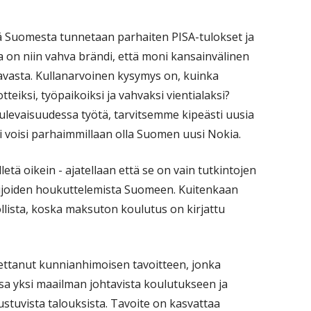
ä Suomesta tunnetaan parhaiten PISA-tulokset ja
a on niin vahva brändi, että moni kansainvälinen
aavasta. Kullanarvoinen kysymys on, kuinka
iksi, työpaikoiksi ja vahvaksi vientialaksi?
i tulevaisuudessa työtä, tarvitsemme kipeästi uusia
ti voisi parhaimmillaan olla Suomen uusi Nokia.
letä oikein - ajatellaan että se on vain tutkintojen
lijoiden houkuttelemista Suomeen. Kuitenkaan
lista, koska maksuton koulutus on kirjattu
settanut kunnianhimoisen tavoitteen, jonka
sa yksi maailman johtavista koulutukseen ja
stuvista talouksista. Tavoite on kasvattaa