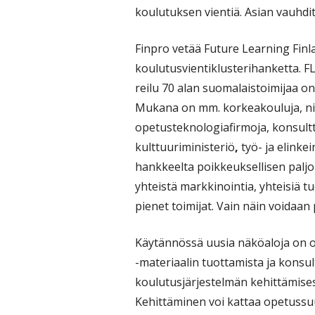
koulutuksen vientiä. Asian vauhditt
Finpro vetää Future Learning Finla
koulutusvientiklusterihanketta. FL
reilu 70 alan suomalaistoimijaa o
Mukana on mm. korkeakouluja, niid
opetusteknologiafirmoja, konsult
kulttuuriministeriö
,
työ- ja elinke
hankkeelta poikkeuksellisen paljo
yhteistä markkinointia, yhteisiä tu
pienet toimijat. Vain näin voidaan 
Käytännössä uusia näköaloja on o
-materiaalin tuottamista ja konsul
koulutusjärjestelmän kehittämises
Kehittäminen voi kattaa opetussu