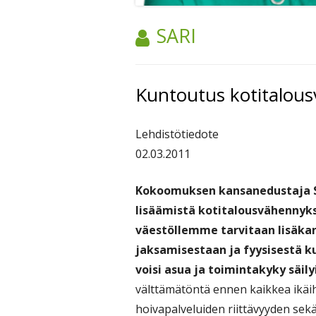
TEKIJÄ:
SARI
Kuntoutus kotitalous
Lehdistötiedote
02.03.2011
Kokoomuksen kansanedustaja 
lisäämistä kotitalousvähennyks
väestöllemme tarvitaan lisäkan
jaksamisestaan ja fyysisestä k
voisi asua ja toimintakyky säil
välttämätöntä ennen kaikkea ikä
hoivapalveluiden riittävyyden se