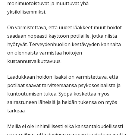
monimuotoistuvat ja muuttuvat yhä
yksilöllisemmiksi.
On varmistettava, että uudet lääkkeet muut hoidot
saadaan nopeasti käyttöön potilaille, jotka niistä
hyötyvät. Terveydenhuollon kestävyyden kannalta
on olennaista varmistaa hoitojen
kustannusvaikuttavuus.
Laadukkaan hoidon lisäksi on varmistettava, että
potilaat saavat tarvitsemaansa psykososiaalista ja
kuntoutumisen tukea. Syöpä koskettaa myös
sairastuneen läheisiä ja heidän tukensa on myös
tärkeää.
Meillä ei ole inhimillisesti eikä kansantaloudellisesti
varaa siihen, että ihminen paranee taudistaan mutta