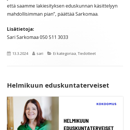
että saamme lakiesityksen eduskunnan käsittelyyn
mahdollisimman pian”, päättää Sarkomaa.
Lisätietoja:
Sari Sarkomaa 050 511 3033
Julkaistu
Kirjoittaja
Kategoriat
13.3.2024
sari
Ei kategoriaa
,
Tiedotteet
Helmikuun eduskuntaterveiset