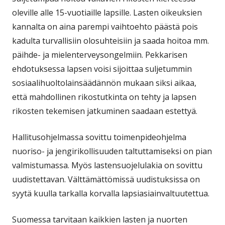
oleville alle 15-vuotiaille lapsille. Lasten oikeuksien
kannalta on aina parempi vaihtoehto päästä pois
kadulta turvallisiin olosuhteisiin ja saada hoitoa mm.
päihde- ja mielenterveysongelmiin. Pekkarisen
ehdotuksessa lapsen voisi sijoittaa suljetummin
sosiaalihuoltolainsäädännön mukaan siksi aikaa,
että mahdollinen rikostutkinta on tehty ja lapsen
rikosten tekemisen jatkuminen saadaan estettyä.
Hallitusohjelmassa sovittu toimenpideohjelma
nuoriso- ja jengirikollisuuden taltuttamiseksi on pian
valmistumassa. Myös lastensuojelulakia on sovittu
uudistettavan. Välttämättömissä uudistuksissa on
syytä kuulla tarkalla korvalla lapsiasiainvaltuutettua.
Suomessa tarvitaan kaikkien lasten ja nuorten