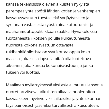
kanssa tekemisissä olevien aikuisten nykyistä
parempaa yhteistyötä lähtien kotien ja vanhempien
kasvatusvastuun tuesta sekä syrjäytymisen ja
syrjinnän vastaisesta työstä aina kotoutumis- ja
maahanmuuttopolitiikkaan saakka. Hyviä tuloksia
tuottaneesta rikoksen polulle kulkeutuneesta
nuoresta kokonaisvastuun ottavasta
tukihenkilöpilotista on syytä ottaa oppia koko
maassa. Jokaisella lapsella pitää olla luotettava
aikuinen, joka kantaa kokonaisvastuun ja jonka
tukeen voi luottaa.
Maailman myllerryksessä yksi asia ei muutu: lapset ja
nuoret tarvitsevat aikuisten aikaa ja huolenpitoa
kasvaakseen hyvinvoiviksi aikuisiksi ja yhteiskunnan
täysipainoisesti jäseniksi turvallisesti aikuisuuteen.