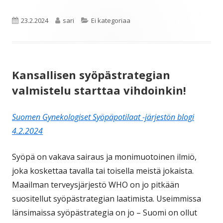
Julkaistu
Kirjoittaja
Kategoriat
23.2.2024
sari
Ei kategoriaa
Kansallisen syöpästrategian
valmistelu starttaa vihdoinkin!
Suomen Gynekologiset Syöpäpotilaat -järjestön blogi
4.2.2024
Syöpä on vakava sairaus ja monimuotoinen ilmiö,
joka koskettaa tavalla tai toisella meistä jokaista.
Maailman terveysjärjestö WHO on jo pitkään
suositellut syöpästrategian laatimista. Useimmissa
länsimaissa syöpästrategia on jo – Suomi on ollut