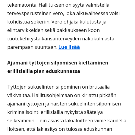
tekemätöntä. Hallituksen on syytä valmistella
terveysperusteinen vero, joka alkuvaiheessa voisi
kohdistua sokeriin. Vero ohjaisi kulutusta ja
elintarvikkeiden sekä pakkaukseen koon
tuotekehitystä kansanterveyden näkökulmasta
parempaan suuntaan.
Lue lisää
Ajamani tyttöjen silpomisen kieltäminen
erillislailla pian eduskunnassa
Tyttöjen sukuelinten silpominen on brutaalia
väkivaltaa. Hallitusohjelmaan on kirjattu pitkään
ajamani tyttöjen ja naisten sukuelinten silpomisen
kriminalisointi erillislailla nykyistä säätelyä
selkeämmin. Tein asiasta lakialoitteen viime kaudella.
Iloitsen, että lakiesitys on tulossa eduskunnan