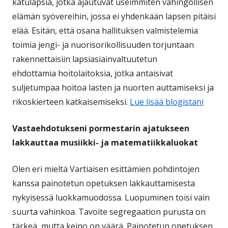
katulapsia, jotka ajautuvat useimmiten vahingollisen
elämän syövereihin, jossa ei yhdenkään lapsen pitäisi
elää. Esitän, että osana hallituksen valmistelemia
toimia jengi- ja nuorisorikollisuuden torjuntaan
rakennettaisiin lapsiasiainvaltuutetun
ehdottamia hoitolaitoksia, jotka antaisivat
suljetumpaa hoitoa lasten ja nuorten auttamiseksi ja
rikoskierteen katkaisemiseksi.
Lue lisää blogistani
Vastaehdotukseni pormestarin ajatukseen
lakkauttaa musiikki- ja matematiikkaluokat
Olen eri mieltä Vartiaisen esittämien pohdintojen
kanssa painotetun opetuksen lakkauttamisesta
nykyisessä luokkamuodossa. Luopuminen toisi vain
suurta vahinkoa. Tavoite segregaation purusta on
tärkeä, mutta keino on väärä. Painotetun opetuksen