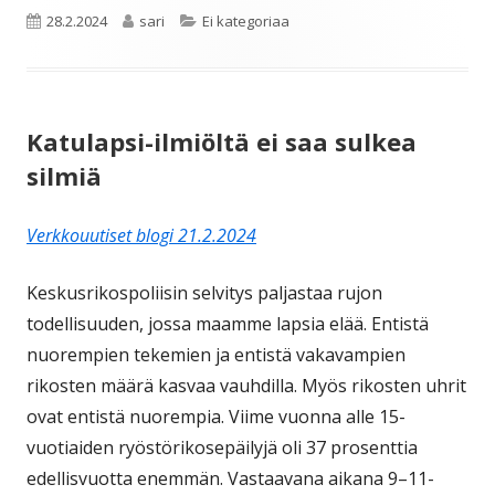
Julkaistu
Kirjoittaja
Kategoriat
28.2.2024
sari
Ei kategoriaa
Katulapsi-ilmiöltä ei saa sulkea
silmiä
Verkkouutiset blogi 21.2.2024
Keskusrikospoliisin selvitys paljastaa rujon
todellisuuden, jossa maamme lapsia elää. Entistä
nuorempien tekemien ja entistä vakavampien
rikosten määrä kasvaa vauhdilla. Myös rikosten uhrit
ovat entistä nuorempia. Viime vuonna alle 15-
vuotiaiden ryöstörikosepäilyjä oli 37 prosenttia
edellisvuotta enemmän. Vastaavana aikana 9–11-