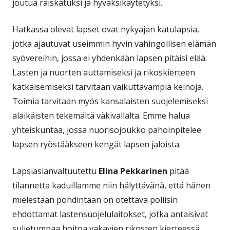
joutua raiskatuksi ja hyväksikäytetyksi.
Hatkassa olevat lapset ovat nykyajan katulapsia,
jotka ajautuvat useimmin hyvin vahingollisen elämän
syövereihin, jossa ei yhdenkään lapsen pitäisi elää.
Lasten ja nuorten auttamiseksi ja rikoskierteen
katkaisemiseksi tarvitaan vaikuttavampia keinoja.
Toimia tarvitaan myös kansalaisten suojelemiseksi
alaikäisten tekemältä väkivallalta. Emme halua
yhteiskuntaa, jossa nuorisojoukko pahoinpitelee
lapsen ryöstääkseen kengät lapsen jaloista.
Lapsiasianvaltuutettu
Elina Pekkarinen
pitää
tilannetta kaduillamme niin hälyttävänä, että hänen
mielestään pohdintaan on otettava poliisin
ehdottamat lastensuojelulaitokset, jotka antaisivat
suljetumpaa hoitoa vakavien rikosten kierteessä