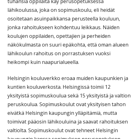
tuhansia oppilaita käy perusopetuksessa
lähikoulussa, joka on sopimuskoulu, eli heidät
osoitetaan asuinpaikkansa perusteella kouluun,
jonka rahoitukseen kohdentuu leikkaus. Näiden
koulujen oppilaiden, opettajien ja perheiden
näkökulmasta on suuri epäkohta, että oman alueen
lähikoulun rahoitus on porrastuksen vuoksi
heikompi kuin naapurialueella.
Helsingin kouluverkko eroaa muiden kaupunkien ja
kuntien kouluverkosta. Helsingissä toimii 12
yksityistä sopimuskoulua sekä 15 yksityistä ja valtion
peruskoulua. Sopimuskoulut ovat yksityisen tahon
eivätkä Helsingin kaupungin ylläpitämiä, mutta
toimivat pääosin lähikouluina ja saavat rahoituksen
valtiolta. Sopimuskoulut ovat tehneet Helsingin
kaupungin kanssa sopimuksen perusopetuksen