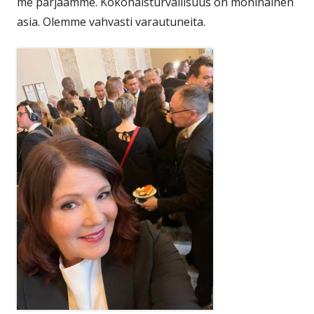
me pärjäämme. Kokonaisturvallisuus on moninainen
asia. Olemme vahvasti varautuneita.