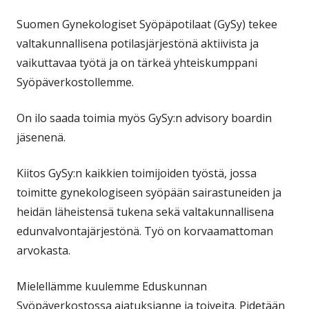
Suomen Gynekologiset Syöpäpotilaat (GySy) tekee
valtakunnallisena potilasjärjestönä aktiivista ja
vaikuttavaa työtä ja on tärkeä yhteiskumppani
Syöpäverkostollemme.
On ilo saada toimia myös GySy:n advisory boardin
jäsenenä.
Kiitos GySy:n kaikkien toimijoiden työstä, jossa
toimitte gynekologiseen syöpään sairastuneiden ja
heidän läheistensä tukena sekä valtakunnallisena
edunvalvontajärjestönä. Työ on korvaamattoman
arvokasta.
Mielellämme kuulemme Eduskunnan
Syöpäverkostossa ajatuksianne ja toiveita. Pidetään