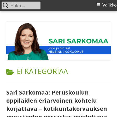
Haku:
Ensisijainen
Valikko
valikko
Siirry
SARI SARKOMAA
sisältöön
KATEGORIA:
EI KATEGORIAA
Sari Sarkomaa: Peruskoulun
oppilaiden eriarvoinen kohtelu
korjattava – kotikuntakorvauksen
perusteeton porrastus poistettava