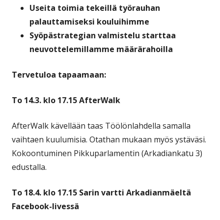
Useita toimia tekeillä työrauhan
palauttamiseksi kouluihimme
Syöpästrategian valmistelu starttaa
neuvottelemillamme määrärahoilla
Tervetuloa tapaamaan:
To 14.3. klo 17.15 AfterWalk
AfterWalk kävellään taas Töölönlahdella samalla
vaihtaen kuulumisia. Otathan mukaan myös ystäväsi.
Kokoontuminen Pikkuparlamentin (Arkadiankatu 3)
edustalla.
To 18.4. klo 17.15 Sarin vartti Arkadianmäeltä
Facebook-livessä