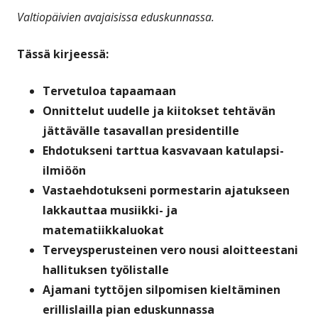
Valtiopäivien avajaisissa eduskunnassa.
Tässä kirjeessä:
Tervetuloa tapaamaan
Onnittelut uudelle ja kiitokset tehtävän
jättävälle tasavallan presidentille
Ehdotukseni tarttua kasvavaan katulapsi-
ilmiöön
Vastaehdotukseni pormestarin ajatukseen
lakkauttaa musiikki- ja
matematiikkaluokat
Terveysperusteinen vero nousi aloitteestani
hallituksen työlistalle
Ajamani tyttöjen silpomisen kieltäminen
erillislailla pian eduskunnassa