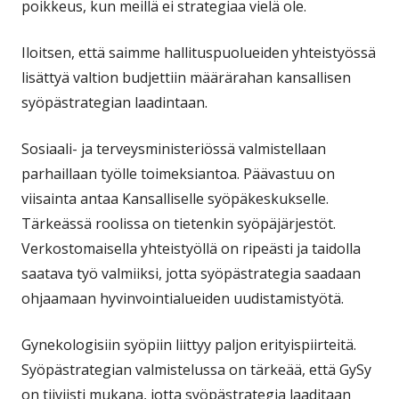
poikkeus, kun meillä ei strategiaa vielä ole.
Iloitsen, että saimme hallituspuolueiden yhteistyössä
lisättyä valtion budjettiin määrärahan kansallisen
syöpästrategian laadintaan.
Sosiaali- ja terveysministeriössä valmistellaan
parhaillaan työlle toimeksiantoa. Päävastuu on
viisainta antaa Kansalliselle syöpäkeskukselle.
Tärkeässä roolissa on tietenkin syöpäjärjestöt.
Verkostomaisella yhteistyöllä on ripeästi ja taidolla
saatava työ valmiiksi, jotta syöpästrategia saadaan
ohjaamaan hyvinvointialueiden uudistamistyötä.
Gynekologisiin syöpiin liittyy paljon erityispiirteitä.
Syöpästrategian valmistelussa on tärkeää, että GySy
on tiiviisti mukana, jotta syöpästrategia laaditaan