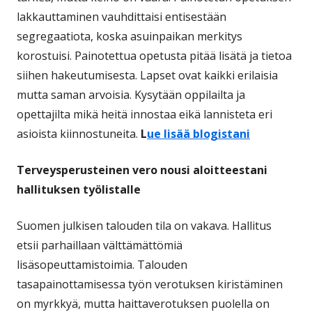
lakkauttaminen vauhdittaisi entisestään
segregaatiota, koska asuinpaikan merkitys
korostuisi. Painotettua opetusta pitää lisätä ja tietoa
siihen hakeutumisesta. Lapset ovat kaikki erilaisia
mutta saman arvoisia. Kysytään oppilailta ja
opettajilta mikä heitä innostaa eikä lannisteta eri
asioista kiinnostuneita.
L
ue lisää blogistani
Terveysperusteinen vero nousi aloitteestani
hallituksen työlistalle
Suomen julkisen talouden tila on vakava. Hallitus
etsii parhaillaan välttämättömiä
lisäsopeuttamistoimia. Talouden
tasapainottamisessa työn verotuksen kiristäminen
on myrkkyä, mutta haittaverotuksen puolella on