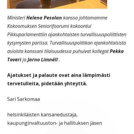
Ministeri
Helena Pesolan
kanssa johtamamme
Kokoomuksen Seniorifoorumi kokoontui
Pikkuparlamenttiin ajankohtaisten turvallisuuspoliittisten
kysymysten parissa. Turvallisuuspolitikan ajankohtaisista
asioista kanssani tilaisuudessa puhuivat kollegat
Pekka
Toveri
ja
Jarno Limnéll
.
Ajatukset ja palaute ovat aina lämpimästi
tervetulleita, pidetään yhteyttä.
Sari Sarkomaa
helsinkiläisten kansanedustaja,
kaupunginvaltuuston- ja hallituksen jäsen