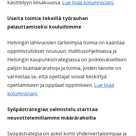
käsittelyyn kesäkuussa.
Lue lisää kolumnistani.
Useita toimia tekeillä työrauhan
palauttamiseksi kouluihimme
Helsingin lähivuosien tärkeimpiä toimia on kääntää
oppimistulokset nousuun. Hallitusohjelmassa ja
Helsingin kaupunkistrategiassa on poikkeuksellisen
paljon lisämäärärahoja ja toimia, joiden tavoite on
varmistaa se, että opettajat voivat keskittyä
opettamiseen ja oppilaat oppimiseen.
Lue lisää
kolumnistani.
Syöpästrategian valmistelu starttaa
neuvottelemillamme määrärahoilla
Syöpästrategia on askel kohti yhdenvertaisempaa ja