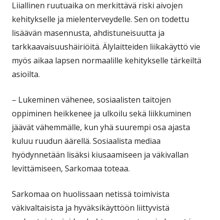
Liiallinen ruutuaika on merkittävä riski aivojen
kehitykselle ja mielenterveydelle. Sen on todettu
lisäävän masennusta, ahdistuneisuutta ja
tarkkaavaisuushäiriöitä. Älylaitteiden liikakäyttö vie
myös aikaa lapsen normaalille kehitykselle tärkeiltä
asioilta.
– Lukeminen vähenee, sosiaalisten taitojen
oppiminen heikkenee ja ulkoilu sekä liikkuminen
jäävät vähemmälle, kun yhä suurempi osa ajasta
kuluu ruudun äärellä. Sosiaalista mediaa
hyödynnetään lisäksi kiusaamiseen ja väkivallan
levittämiseen, Sarkomaa toteaa.
Sarkomaa on huolissaan netissä toimivista
väkivaltaisista ja hyväksikäyttöön liittyvistä