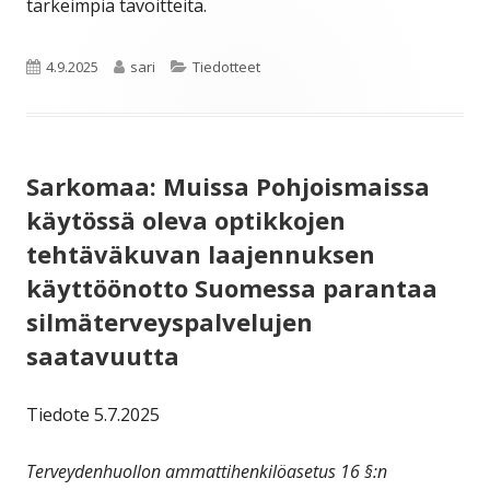
tärkeimpiä tavoitteita.
Julkaistu
Kirjoittaja
Kategoriat
4.9.2025
sari
Tiedotteet
Sarkomaa: Muissa Pohjoismaissa
käytössä oleva optikkojen
tehtäväkuvan laajennuksen
käyttöönotto Suomessa parantaa
silmäterveyspalvelujen
saatavuutta
Tiedote 5.7.2025
Terveydenhuollon ammattihenkilöasetus 16 §:n