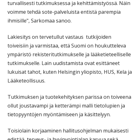
turvallisesti tutkimuksessa ja kehittämistyössä. Näin
voimme tehdä sote-palveluista entistä parempia
ihmisille", Sarkomaa sanoo.
Lakiesitys on tervetullut vastaus tutkijoiden
toiveisiin ja varmistaa, että Suomi on houkutteleva
ympäristö rekisteritutkimukselle ja lääketieteelliselle
tutkimukselle. Lain uudistamista ovat esittäneet
lukuisat tahot, kuten Helsingin yliopisto, HUS, Kela ja
Lääketeollisuus.
Tutkimuksen ja tuotekehityksen parissa on toiveena
ollut joustavampi ja ketterämpi malli tietolupien ja
tietopyyntöjen myöntämiseen ja käsittelyyn.
Toisiolain korjaaminen hallitusohjelman mukaisesti
edistää terveys- ja hyvinvointialan kasvua sekä