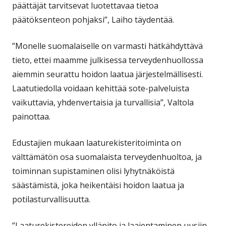
päättäjät tarvitsevat luotettavaa tietoa
päätöksenteon pohjaksi”, Laiho täydentää.
”Monelle suomalaiselle on varmasti hätkähdyttävä
tieto, ettei maamme julkisessa terveydenhuollossa
aiemmin seurattu hoidon laatua järjestelmällisesti.
Laatutiedolla voidaan kehittää sote-palveluista
vaikuttavia, yhdenvertaisia ja turvallisia”, Valtola
painottaa.
Edustajien mukaan laaturekisteritoiminta on
välttämätön osa suomalaista terveydenhuoltoa, ja
toiminnan supistaminen olisi lyhytnäköistä
säästämistä, joka heikentäisi hoidon laatua ja
potilasturvallisuutta.
”Laaturekistereiden ylläpito ja laajentaminen uusiin