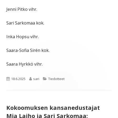
Jenni Pitko vihr.
Sari Sarkomaa kok.
Inka Hopsu vihr.
Saara-Sofia Sirén kok.
Saara Hyrkkö vihr.
Julkaistu
Kirjoittaja
Kategoriat
18.6.2025
sari
Tiedotteet
Kokoomuksen kansanedustajat
Mia Laiho ja Sari Sarkomaa: