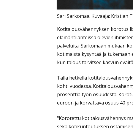
Sari Sarkomaa. Kuvaaja: Kristian T
Kotitalousvähennyksen korotus lis
elämäntilanteissa olevien ihmisten
palveluita. Sarkomaan mukaan ko
kotimaista kysyntää ja tukemaan eri
kun talous tarvitsee kasvun eväitä
Tällä hetkellä kotitalousvähenny
kohti vuodessa. Kotitalousvähenny
prosenttia työn osuudesta. Koro
euroon ja korvattava osuus 40 pro
"Korotettu kotitalousvähennys mah
sekä kotikuntoutuksen ostamisen n