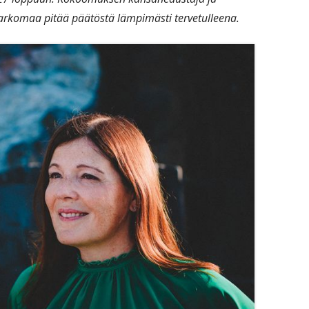
Sarkomaa pitää päätöstä lämpimästi tervetulleena.