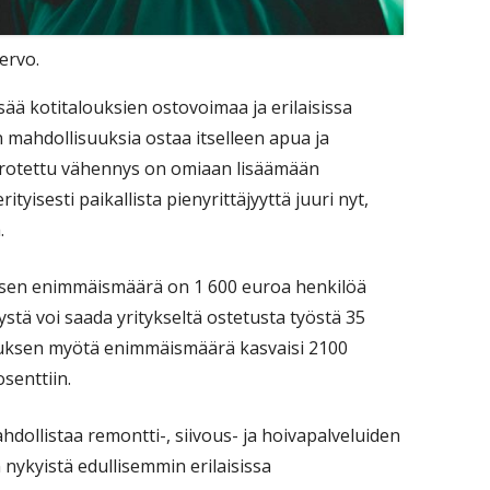
ervo.
ää kotitalouksien ostovoimaa ja erilaisissa
 mahdollisuuksia ostaa itselleen apua ja
rotettu vähennys on omiaan lisäämään
tyisesti paikallista pienyrittäjyyttä juuri nyt,
.
ksen enimmäismäärä on 1 600 euroa henkilöä
stä voi saada yritykseltä ostetusta työstä 35
tuksen myötä enimmäismäärä kasvaisi 2100
senttiin.
dollistaa remontti-, siivous- ja hoivapalveluiden
ykyistä edullisemmin erilaisissa