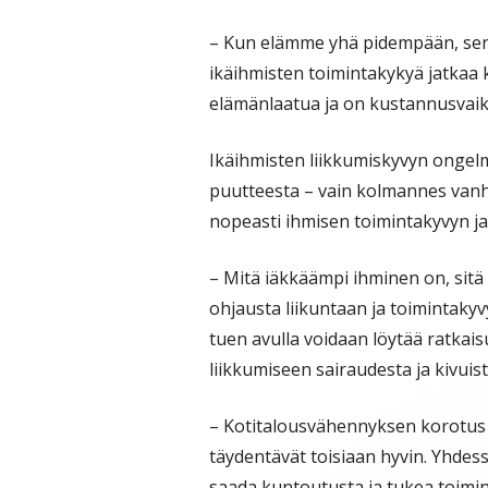
– Kun elämme yhä pidempään, sen 
ikäihmisten toimintakykyä jatkaa 
elämänlaatua ja on kustannusvaik
Ikäihmisten liikkumiskyvyn ongel
puutteesta – vain kolmannes va
nopeasti ihmisen toimintakyvyn j
– Mitä iäkkäämpi ihminen on, sit
ohjausta liikuntaan ja toimintaky
tuen avulla voidaan löytää ratkais
liikkumiseen sairaudesta ja kivui
– Kotitalousvähennyksen korotus
täydentävät toisiaan hyvin. Yhdes
saada kuntoutusta ja tukea toimin