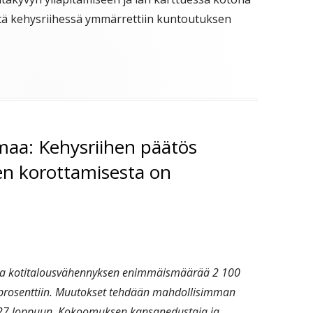
ttä kehysriihessä ymmärrettiin kuntoutuksen
a: Kehysriihen päätös
en korottamisesta on
taa kotitalousvähennyksen enimmäismäärää 2 100
prosenttiin. Muutokset tehdään mahdollisimman
27 loppuun. Kokoomuksen kansanedustaja ja