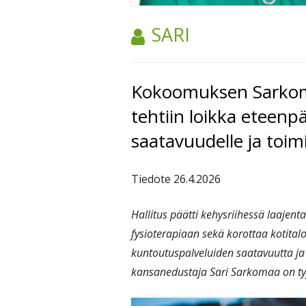
TEKIJÄ:
SARI
Kokoomuksen Sarkoma
tehtiin loikka eteen
saatavuudelle ja toim
Tiedote 26.4.2026
Hallitus päätti kehysriihessä laajen
fysioterapiaan sekä korottaa kotita
kuntoutuspalveluiden saatavuutta j
kansanedustaja Sari Sarkomaa on tyy