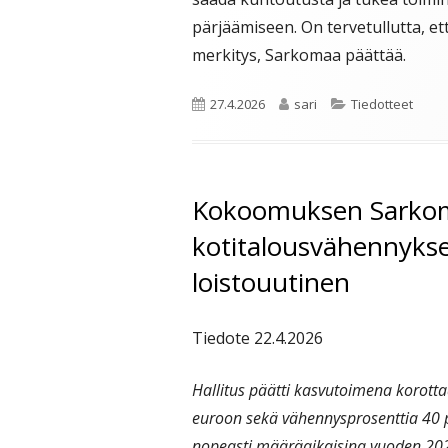
pärjäämiseen. On tervetullutta, e
merkitys, Sarkomaa päättää.
Julkaistu
Kirjoittaja
Kategoriat
27.4.2026
sari
Tiedotteet
Kokoomuksen Sarkoma
kotitalousvähennyks
loistouutinen
Tiedote 22.4.2026
Hallitus päätti kasvutoimena korot
euroon sekä vähennysprosenttia 40 
nopeasti määräaikaisina vuoden 20