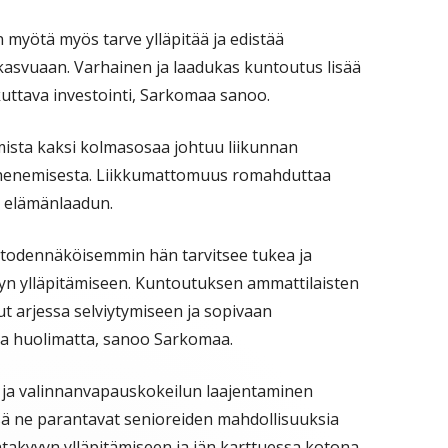
myötä myös tarve ylläpitää ja edistää
kasvuaan. Varhainen ja laadukas kuntoutus lisää
uttava investointi, Sarkomaa sanoo.
mista kaksi kolmasosaa johtuu liikunnan
nhenemisesta. Liikkumattomuus romahduttaa
a elämänlaadun.
ä todennäköisemmin hän tarvitsee tukea ja
vyn ylläpitämiseen. Kuntoutuksen ammattilaisten
ut arjessa selviytymiseen ja sopivaan
sta huolimatta, sanoo Sarkomaa.
 ja valinnanvapauskokeilun laajentaminen
sä ne parantavat senioreiden mahdollisuuksia
takyvyn ylläpitämiseen ja iän karttuessa kotona