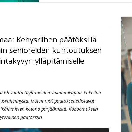
Si
a: Kehysriihen päätöksillä
päin senioreiden kuntoutuksen
intakyvyn ylläpitämiselle
taa 65 vuotta täyttäneiden valinnanvapauskokeilua
lousvähennystä. Molemmat päätökset edistävät
a ikäihmisten kotona pärjäämistä. Kokoomuksen
tyväinen päätöksiin.