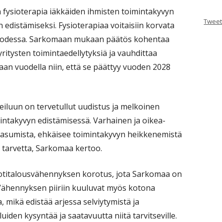
 fysioterapia iäkkäiden ihmisten toimintakyvyn
Tweet
edistämiseksi. Fysioterapiaa voitaisiin korvata
ivuodessa. Sarkomaan mukaan päätös kohentaa
tysten toimintaedellytyksiä ja vauhdittaa
etaan vuodella niin, että se päättyy vuoden 2028
iluun on tervetullut uudistus ja melkoinen
intakyvyn edistämisessä. Varhainen ja oikea-
asumista, ehkäisee toimintakyvyn heikkenemistä
n tarvetta, Sarkomaa kertoo.
otitalousvähennyksen korotus, jota Sarkomaa on
 Vähennyksen piiriin kuuluvat myös kotona
, mikä edistää arjessa selviytymistä ja
uiden kysyntää ja saatavuutta niitä tarvitseville.