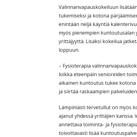
Valinnanvapauskokeiluun lisätään
tukemiseksi ja kotona pärjäämisen 
enintään neljä käyntiä kalenter
myös pienempien kuntoutusalan yri
yrittäjyyttä. Lisäksi kokeilua jatk
loppuun.
– Fysioterapia valinnanvapauskoke
loikka eteenpäin senioreiden toim
aikainen kuntoutus tukee kotona 
ja siirtää raskaampien palveluide
Lämpimästi tervetullut on myös k
ajanut yhdessä yrittäjien kanssa.
annettava toiminta- ja fysioterapia
toivottavasti lisää kuntoutuspalvel