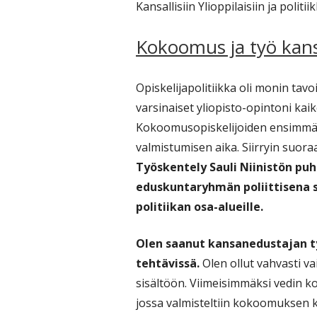
Kansallisiin Ylioppilaisiin ja polit
Kokoomus ja työ kan
Opiskelijapolitiikka oli monin tav
varsinaiset yliopisto-opintoni ka
Kokoomusopiskelijoiden ensimmäis
valmistumisen aika. Siirryin suoraa
Työskentely Sauli Niinistön p
eduskuntaryhmän poliittisena s
politiikan osa-alueille.
Olen saanut kansanedustajan työ
tehtävissä.
Olen ollut vahvasti 
sisältöön. Viimeisimmäksi vedin
jossa valmisteltiin kokoomuksen 