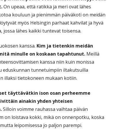
.
On upeaa, että ratikka ja meri ovat lähes
ä kotoa kouluun ja pienimmän päiväkoti on meidän
öytyvät myös Helsingin parhaat kahvilat ja hyvä
, jossa lähes kaikki tuntevat toisensa.
 Ruokosen kanssa.
Kim ja tietenkin meidän
itä minulle on koskaan tapahtunut.
Meillä
yhteensovittamisen kanssa niin kuin monissa
u eduskunnan tunnetuimpiin iltakutsuilla
n illaksi tietokoneen mukaan kotiin.
kset täyttävätkin ison osan perheemme
vittäin ainakin yhden yhteisen
.
Silloin voimme rauhassa vaihtaa päivän
 Kim on loistava kokki, mikä on onnenpotku, koska
 mutta leipomisessa jo paljon parempi.