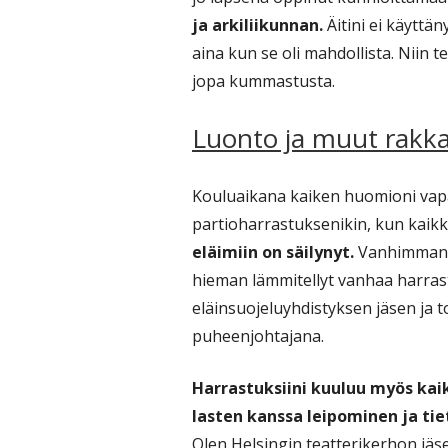
ja arkiliikunnan.
Äitini ei käyttän
aina kun se oli mahdollista. Niin 
jopa kummastusta.
Luonto ja muut rakka
Kouluaikana kaiken huomioni vapaa
partioharrastuksenikin, kun kaikki a
eläimiin on säilynyt.
Vanhimman t
hieman lämmitellyt vanhaa harras
eläinsuojeluyhdistyksen jäsen ja
puheenjohtajana.
Harrastuksiini kuuluu myös kai
lasten kanssa leipominen ja tie
Olen Helsingin teatterikerhon jäs