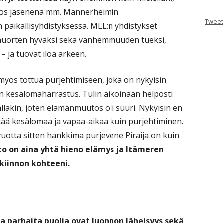
myös jäsenenä mm. Mannerheimin
Tweet
paikallisyhdistyksessä. MLL:n yhdistykset
a nuorten hyväksi sekä vanhemmuuden tueksi,
 ja tuovat iloa arkeen.
myös tottua purjehtimiseen, joka on nykyisin
 kesälomaharrastus. Tulin aikoinaan helposti
llakin, joten elämänmuutos oli suuri. Nykyisin en
tää kesälomaa ja vapaa-aikaa kuin purjehtiminen.
uotta sitten hankkima purjevene Piraija on kuin
to on aina yhtä hieno elämys ja Itämeren
kiinnon kohteeni.
parhaita puolia ovat luonnon läheisyys sekä