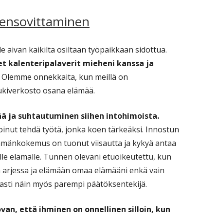
eensovittaminen
 aivan kaikilta osiltaan työpaikkaan sidottua.
t kalenteripalaverit mieheni kanssa ja
Olemme onnekkaita, kun meillä on
tukiverkosto osana elämää.
ää ja suhtautuminen siihen intohimoista.
inut tehdä työtä, jonka koen tärkeäksi. Innostun
elämänkokemus on tuonut viisautta ja kykyä antaa
le elämälle. Tunnen olevani etuoikeutettu, kun
 arjessa ja elämään omaa elämääni enkä vain
asti näin myös parempi päätöksentekijä.
van, että ihminen on onnellinen silloin, kun