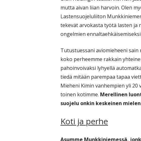
mutta aivan liian harvoin. Olen 
Lastensuojeluliiton Munkkiniemen 
tekevät arvokasta työtä lasten j
ongelmien ennaltaehkäisemiseksi –
Tutustuessani aviomieheeni sain 
koko perheemme rakkain yhteinen
pahoinvoivaksi lyhyellä automatka
tiedä mitään parempaa tapaa viet
Mieheni Kimin vanhempien yli 20 v
toinen kotimme.
Merellinen luon
suojelu onkin keskeinen mielen
Koti ja perhe
Asumme Munkkiniemessä, jonka 