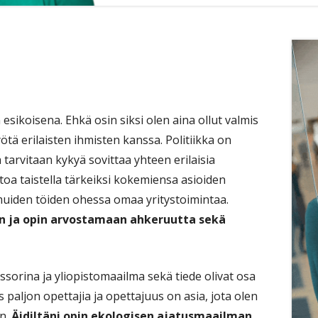
Si
sikoisena. Ehkä osin siksi olen aina ollut valmis
tä erilaisten ihmisten kanssa. Politiikka on
tarvitaan kykyä sovittaa yhteen erilaisia
oa taistella tärkeiksi kokemiensa asioiden
muiden töiden ohessa omaa yritystoimintaa.
en ja opin arvostamaan ahkeruutta sekä
ssorina ja yliopistomaailma sekä tiede olivat osa
paljon opettajia ja opettajuus on asia, jota olen
n.
Äidiltäni opin ekologisen ajatusmaailman