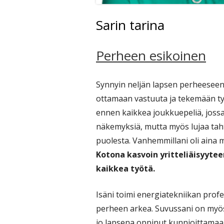
Sarin tarina
Perheen esikoinen
Synnyin neljän lapsen perheeseen e
ottamaan vastuuta ja tekemään työ
ennen kaikkea joukkuepeliä, jossa 
näkemyksiä, mutta myös lujaa taht
puolesta. Vanhemmillani oli aina 
Kotona kasvoin yritteliäisyyte
kaikkea työtä.
Isäni toimi energiatekniikan profe
perheen arkea. Suvussani on myös 
jo lapsena oppinut kunnioittamaa