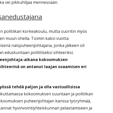
iikka vei pikkuhiljaa mennessään.
sanedustajana
oin politiikan korkeakoulu, mutta suoritin myös
iken muun ohella. Toimin kaksi vuotta
enä naispuheenjohtajana, jonka jälkeen oli
n eduskuntaan poliittiseksi sihteeriksi.
uheenjohtaja-aikana kokoomuksen
ihteerinä on antanut laajan osaamisen eri
ssä tehdä paljon ja olla vastuullisissa
vaikuttamassa kokoomuksen suuntaan ja politiikan
 kokoomuksen puheenjohtajan kanssa työryhmää,
kannat hyvinvointiyhteiskunnan pelastamiseen ja