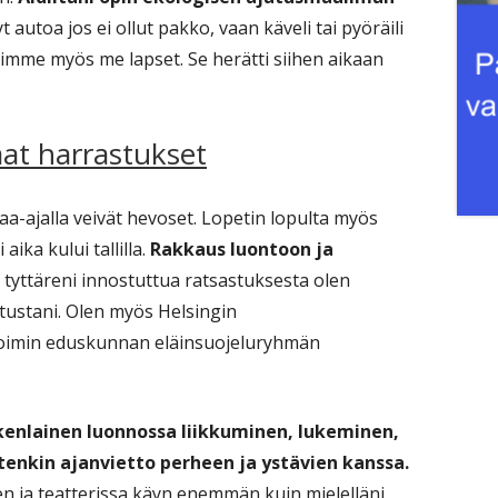
yt autoa jos ei ollut pakko, vaan käveli tai pyöräili
teimme myös me lapset. Se herätti siihen aikaan
at harrastukset
-ajalla veivät hevoset. Lopetin lopulta myös
ika kului tallilla.
Rakkaus luontoon ja
yttäreni innostuttua ratsastuksesta olen
tustani. Olen myös Helsingin
 toimin eduskunnan eläinsuojeluryhmän
kenlainen luonnossa liikkuminen, lukeminen,
tenkin ajanvietto perheen ja ystävien kanssa.
en ja teatterissa käyn enemmän kuin mielelläni,