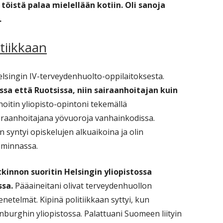
töistä palaa mielellään kotiin.
Oli sanoja
.
itiikkaan
elsingin IV-terveydenhuolto-oppilaitoksesta.
sa että Ruotsissa, niin sairaanhoitajan kuin
oitin yliopisto-opintoni tekemällä
airaanhoitajana yövuoroja vanhainkodissa.
n syntyi opiskelujen alkuaikoina ja olin
oiminnassa.
innon suoritin Helsingin yliopistossa
ssa.
Pääaineitani olivat terveydenhuollon
netelmät. Kipinä politiikkaan syttyi, kun
nburghin yliopistossa. Palattuani Suomeen liityin