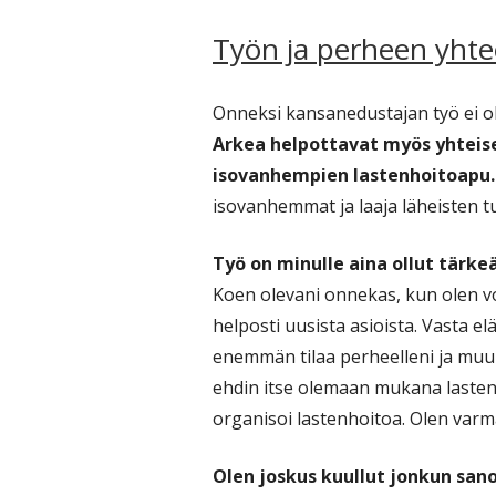
Työn ja perheen yht
Onneksi kansanedustajan työ ei ole
Arkea helpottavat myös yhteise
isovanhempien lastenhoitoapu.
isovanhemmat ja laaja läheisten 
Työ on minulle aina ollut tärke
Koen olevani onnekas, kun olen vo
helposti uusista asioista. Vasta 
enemmän tilaa perheelleni ja muul
ehdin itse olemaan mukana lasten
organisoi lastenhoitoa. Olen varm
Olen joskus kuullut jonkun sano