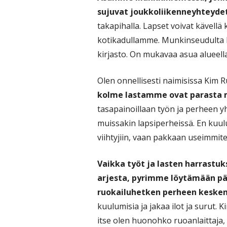
sujuvat joukkoliikenneyhteydet
takapihalla. Lapset voivat kävell
kotikadullamme. Munkinseudulta l
kirjasto. On mukavaa asua alueella
Olen onnellisesti naimisissa Kim
kolme lastamme ovat parasta m
tasapainoillaan työn ja perheen 
muissakin lapsiperheissä. En kuul
viihtyjiin, vaan pakkaan useimmite
Vaikka työt ja lasten harrastu
arjesta, pyrimme löytämään päi
ruokailuhetken perheen kesken
kuulumisia ja jakaa ilot ja surut.
itse olen huonohko ruoanlaittaja,