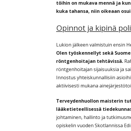
töihin on mukava mennä ja kun 
kuka tahansa, niin oikeaan osui
Opinnot ja kipinä pol
Lukion jälkeen valmistuin ensin H
Olen työskennellyt sekä Suomes
röntgenhoitajan tehtävissä.
Rah
röntgenhoitajan sijaisuuksia ja s
Innostus yhteiskunnallisiin asioihi
aktiivisesti mukana ainejärjestöt
Terveydenhuollon maisterin tutk
lääketieteellisessä tiedekunna
johtaminen, hallinto ja tutkimusme
opiskelin vuoden Skotlannissa Edi