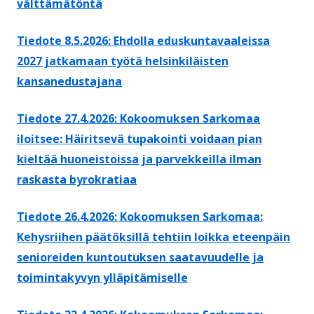
välttämätöntä
Tiedote 8.5.2026: Ehdolla eduskuntavaaleissa
2027 jatkamaan työtä helsinkiläisten
kansanedustajana
Tiedote 27.4.2026: Kokoomuksen Sarkomaa
iloitsee: Häiritsevä tupakointi voidaan pian
kieltää huoneistoissa ja parvekkeilla ilman
raskasta byrokratiaa
Tiedote 26.4.2026: Kokoomuksen Sarkomaa:
Kehysriihen päätöksillä tehtiin loikka eteenpäin
senioreiden kuntoutuksen saatavuudelle ja
toimintakyvyn ylläpitämiselle