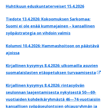
Huhtikuun eduskuntaterveiset 15.4.2026
Tiedote 13.4.2026: Kokoomuksen Sarkomaa:
Suomi ei ole enää kummajainen – kansallinen
syöpästrategia on vihdoin valmis
Kolumni 10.4.2026: Hammashoitoon on päästävä
ajoissa
Kirjallinen kysymys 8.4.2026: ulkomailla asuvien
Av
suomalaislasten etäopetuksen turvaamisesta
uut
Kirjallinen kysymys 8.4.2026: rintasyövän
ikk
seulonnan laajentamisesta nykyisestä 50—69-
vuotiaiden kohdeikäryhmästä 46—74-vuotiaisiin
kansallisen syöpäseulontojen ohjausryhmän ja