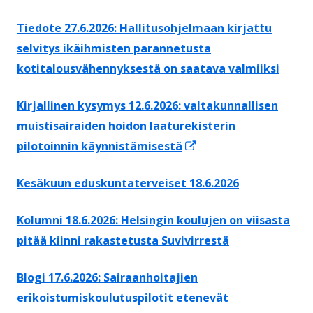
uuteen
Tiedote 27.6.2026: Hallitusohjelmaan kirjattu
ikkunaan
selvitys ikäihmisten parannetusta
kotitalousvähennyksestä on saatava valmiiksi
Kirjallinen kysymys 12.6.2026: valtakunnallisen
muistisairaiden hoidon laaturekisterin
Avautuu
pilotoinnin käynnistämisestä
uuteen
Kesäkuun eduskuntaterveiset 18.6.2026
ikkunaan
Kolumni 18.6.2026: Helsingin koulujen on viisasta
pitää kiinni rakastetusta Suvivirrestä
Blogi 17.6.2026: Sairaanhoitajien
erikoistumiskoulutuspilotit etenevät