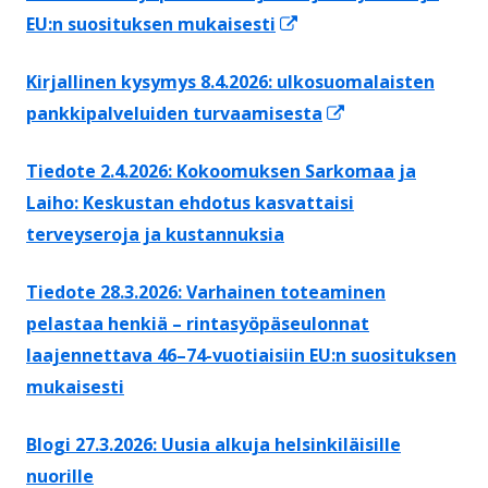
Avautuu
EU:n suosituksen mukaisesti
uuteen
Kirjallinen kysymys 8.4.2026: ulkosuomalaisten
ikkunaan
Avautuu
pankkipalveluiden turvaamisesta
uuteen
Tiedote 2.4.2026: Kokoomuksen Sarkomaa ja
ikkunaan
Laiho: Keskustan ehdotus kasvattaisi
terveyseroja ja kustannuksia
Tiedote 28.3.2026: Varhainen toteaminen
pelastaa henkiä – rintasyöpäseulonnat
laajennettava 46–74-vuotiaisiin EU:n suosituksen
mukaisesti
Blogi 27.3.2026: Uusia alkuja helsinkiläisille
nuorille