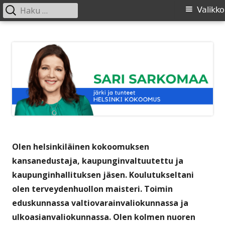
Haku:
Ensisijainen
Valikko
valikko
Siirry
SARI SARKOMAA
sisältöön
Olen helsinkiläinen kokoomuksen
kansanedustaja, kaupunginvaltuutettu ja
kaupunginhallituksen jäsen. Koulutukseltani
olen terveydenhuollon maisteri. Toimin
eduskunnassa valtiovarainvaliokunnassa ja
ulkoasianvaliokunnassa. Olen kolmen nuoren