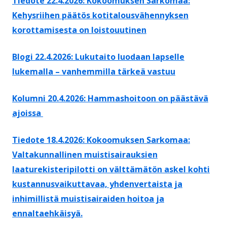
Tiedote 22.4.2026: Kokoomuksen Sarkomaa:
Kehysriihen päätös kotitalousvähennyksen
korottamisesta on loistouutinen
Blogi 22.4.2026: Lukutaito luodaan lapselle
lukemalla – vanhemmilla tärkeä vastuu
Kolumni 20.4.2026: Hammashoitoon on päästävä
ajoissa
Tiedote 18.4.2026: Kokoomuksen Sarkomaa:
Valtakunnallinen muistisairauksien
laaturekisteripilotti on välttämätön askel kohti
kustannusvaikuttavaa, yhdenvertaista ja
inhimillistä muistisairaiden hoitoa ja
ennaltaehkäisyä.