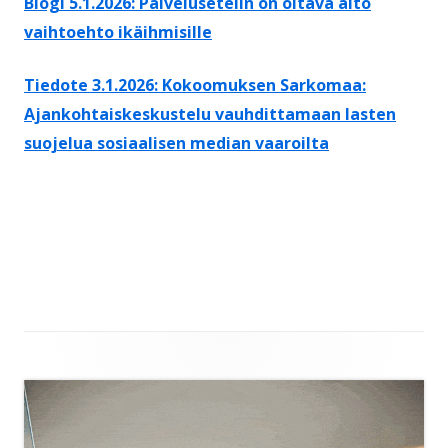
Blogi 5.1.2026: Palvelusetelin on oltava aito
vaihtoehto ikäihmisille
Tiedote 3.1.2026: Kokoomuksen Sarkomaa:
Ajankohtaiskeskustelu vauhdittamaan lasten
suojelua sosiaalisen median vaaroilta
Sivupalkki