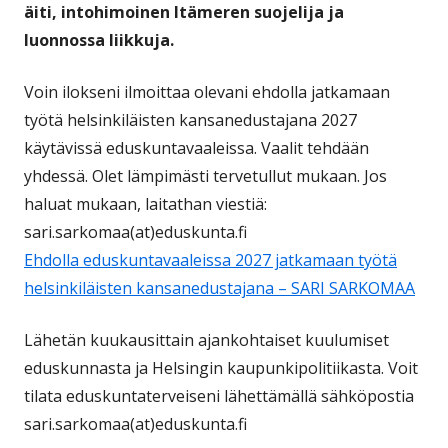
äiti, intohimoinen Itämeren suojelija ja
luonnossa liikkuja.
Voin ilokseni ilmoittaa olevani ehdolla jatkamaan
työtä helsinkiläisten kansanedustajana 2027
käytävissä eduskuntavaaleissa. Vaalit tehdään
yhdessä. Olet lämpimästi tervetullut mukaan. Jos
haluat mukaan, laitathan viestiä:
sari.sarkomaa(at)eduskunta.fi
Ehdolla eduskuntavaaleissa 2027 jatkamaan työtä
helsinkiläisten kansanedustajana – SARI SARKOMAA
Lähetän kuukausittain ajankohtaiset kuulumiset
eduskunnasta ja Helsingin kaupunkipolitiikasta. Voit
tilata eduskuntaterveiseni lähettämällä sähköpostia
sari.sarkomaa(at)eduskunta.fi