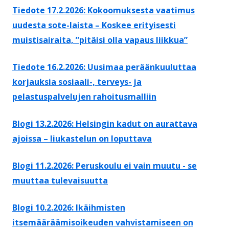
Tiedote 17.2.2026: Kokoomuksesta vaatimus
uudesta sote-laista – Koskee erityisesti
muistisairaita, ”pitäisi olla vapaus liikkua”
Tiedote 16.2.2026: Uusimaa peräänkuuluttaa
korjauksia sosiaali-, terveys- ja
pelastuspalvelujen rahoitusmalliin
Blogi 13.2.2026: Helsingin kadut on aurattava
ajoissa – liukastelun on loputtava
Blogi 11.2.2026: Peruskoulu ei vain muutu - se
muuttaa tulevaisuutta
Blogi 10.2.2026: Ikäihmisten
itsemääräämisoikeuden vahvistamiseen on