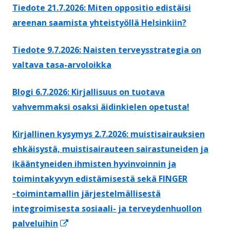
Tiedote 21.7.2026: Miten oppositio edistäisi
areenan saamista yhteistyöllä Helsinkiin?
Tiedote 9.7.2026: Naisten terveysstrategia on
valtava tasa-arvoloikka
Blogi 6.7.2026: Kirjallisuus on tuotava
vahvemmaksi osaksi äidinkielen opetusta!
Kirjallinen kysymys 2.7.2026: muistisairauksien
ehkäisystä, muistisairauteen sairastuneiden ja
ikääntyneiden ihmisten hyvinvoinnin ja
toimintakyvyn edistämisestä sekä FINGER
‑toimintamallin järjestelmällisestä
integroimisesta sosiaali- ja terveydenhuollon
Avautuu
palveluihin