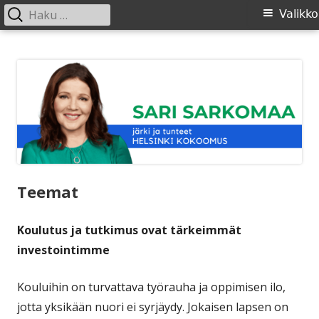
Haku:
Ensisijainen
Valikko
valikko
Siirry
SARI SARKOMAA
sisältöön
Teemat
Koulutus ja tutkimus ovat tärkeimmät
investointimme
Kouluihin on turvattava työrauha ja oppimisen ilo,
jotta yksikään nuori ei syrjäydy. Jokaisen lapsen on