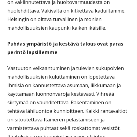
on vakiinnutettava ja huoltovarmuudesta on
huolehdittava. Väkivalta on kitkettävä kaduiltamme.
Helsingin on oltava turvallinen ja monien
mahdollisuuksien kaupunki kaiken ikäisille.
Puhdas ympäristö ja kestävä talous ovat paras
perintö lapsillemme
Vastuuton velkaantuminen ja tulevien sukupolvien
mahdollisuuksien kuluttaminen on lopetettava.
Ihmisiä on kannustettava asumaan, liikkumaan ja
käyttämään luonnonvaroja kestävästi. Vihreää
siirtymää on vauhditettava. Rakentaminen on
tehtävä lähiluontoa kunnioittaen. Kaikki rantavaltiot
on sitoutettava Itämeren pelastamiseen ja
varmistettava puhtaat sekä roskattomat vesistöt.
Päätöksissä on huomioitava myös eläinten