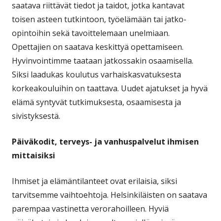
saatava riittävät tiedot ja taidot, jotka kantavat
toisen asteen tutkintoon, työelämään tai jatko-
opintoihin sekä tavoittelemaan unelmiaan.
Opettajien on saatava keskittyä opettamiseen.
Hyvinvointimme taataan jatkossakin osaamisella.
Siksi laadukas koulutus varhaiskasvatuksesta
korkeakouluihin on taattava. Uudet ajatukset ja hyvä
elämä syntyvät tutkimuksesta, osaamisesta ja
sivistyksestä.
Päiväkodit, terveys- ja vanhuspalvelut ihmisen
mittaisiksi
Ihmiset ja elämäntilanteet ovat erilaisia, siksi
tarvitsemme vaihtoehtoja. Helsinkiläisten on saatava
parempaa vastinetta verorahoilleen. Hyviä