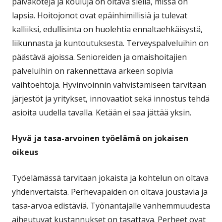
päiväkoteja ja kouluja on oltava siellä, missä on
lapsia. Hoitojonot ovat epäinhimillisiä ja tulevat
kalliiksi, edullisinta on huolehtia ennaltaehkäisystä,
liikunnasta ja kuntoutuksesta. Terveyspalveluihin on
päästävä ajoissa. Senioreiden ja omaishoitajien
palveluihin on rakennettava arkeen sopivia
vaihtoehtoja. Hyvinvoinnin vahvistamiseen tarvitaan
järjestöt ja yritykset, innovaatiot sekä innostus tehdä
asioita uudella tavalla. Ketään ei saa jättää yksin.
Hyvä ja tasa-arvoinen työelämä on jokaisen
oikeus
Työelämässä tarvitaan jokaista ja kohtelun on oltava
yhdenvertaista. Perhevapaiden on oltava joustavia ja
tasa-arvoa edistäviä. Työnantajalle vanhemmuudesta
aiheutuvat kustannukset on tasattava. Perheet ovat