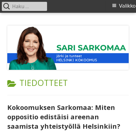
Haku:
Ensisijainen
Valikko
valikko
Siirry
SARI SARKOMAA
sisältöön
KATEGORIA:
TIEDOTTEET
Kokoomuksen Sarkomaa: Miten
oppositio edistäisi areenan
saamista yhteistyöllä Helsinkiin?