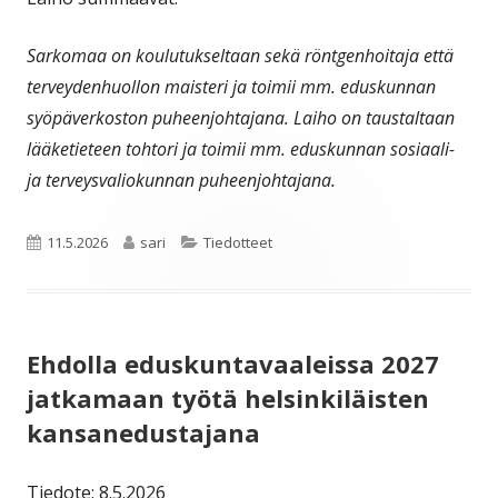
Sarkomaa on koulutukseltaan sekä röntgenhoitaja että
terveydenhuollon maisteri ja toimii mm. eduskunnan
syöpäverkoston puheenjohtajana. Laiho on taustaltaan
lääketieteen tohtori ja toimii mm. eduskunnan sosiaali-
ja terveysvaliokunnan puheenjohtajana.
Julkaistu
Kirjoittaja
Kategoriat
11.5.2026
sari
Tiedotteet
Ehdolla eduskuntavaaleissa 2027
jatkamaan työtä helsinkiläisten
kansanedustajana
Tiedote: 8.5.2026