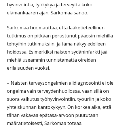
hyvinvointia, työkykyä ja terveyttä koko
elämänkaaren ajan, Sarkomaa sanoo.
Sarkomaa huomauttaa, että lääketieteellinen
tutkimus on pitkään perustunut pääosin miehillä
tehtyihin tutkimuksiin, ja tämä näkyy edelleen
hoidossa. Esimerkiksi naisten sydäninfarkti jää
miehiä useammin tunnistamatta oireiden
erilaisuuden vuoksi.
– Naisten terveysongelmien alidiagnosointi ei ole
ongelma vain terveydenhuollossa, vaan sillä on
suora vaikutus työhyvinvointiin, työuriin ja koko
yhteiskunnan kantokykyyn. On korkea aika, että
tähän vakavaa epätasa-arvoon puututaan
määrätietoisesti, Sarkomaa toteaa.