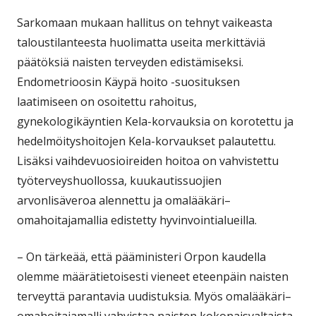
Sarkomaan mukaan hallitus on tehnyt vaikeasta
taloustilanteesta huolimatta useita merkittäviä
päätöksiä naisten terveyden edistämiseksi.
Endometrioosin Käypä hoito -suosituksen
laatimiseen on osoitettu rahoitus,
gynekologikäyntien Kela-korvauksia on korotettu ja
hedelmöityshoitojen Kela-korvaukset palautettu.
Lisäksi vaihdevuosioireiden hoitoa on vahvistettu
työterveyshuollossa, kuukautissuojien
arvonlisäveroa alennettu ja omalääkäri–
omahoitajamallia edistetty hyvinvointialueilla.
– On tärkeää, että pääministeri Orpon kaudella
olemme määrätietoisesti vieneet eteenpäin naisten
terveyttä parantavia uudistuksia. Myös omalääkäri–