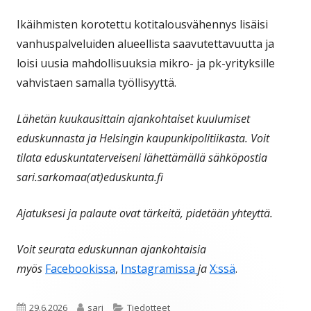
Ikäihmisten korotettu kotitalousvähennys lisäisi
vanhuspalveluiden alueellista saavutettavuutta ja
loisi uusia mahdollisuuksia mikro- ja pk-yrityksille
vahvistaen samalla työllisyyttä.
Lähetän kuukausittain ajankohtaiset kuulumiset
eduskunnasta ja Helsingin kaupunkipolitiikasta. Voit
tilata eduskuntaterveiseni lähettämällä sähköpostia
sari.sarkomaa(at)eduskunta.fi
Ajatuksesi ja palaute ovat tärkeitä, pidetään yhteyttä.
Voit seurata eduskunnan ajankohtaisia
myös
Facebookissa
,
Instagramissa
ja
X:ssä
.
Julkaistu
Kirjoittaja
Kategoriat
29.6.2026
sari
Tiedotteet