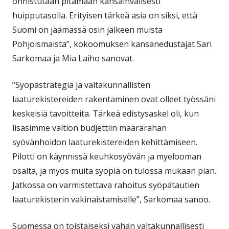
onnistutaan pitämään kansainvälisesti
huipputasolla. Erityisen tärkeä asia on siksi, että
Suomi on jäämässä osin jälkeen muista
Pohjoismaista”, kokoomuksen kansanedustajat Sari
Sarkomaa ja Mia Laiho sanovat.
”Syöpästrategia ja valtakunnallisten
laaturekistereiden rakentaminen ovat olleet työssäni
keskeisiä tavoitteita. Tärkeä edistysaskel oli, kun
lisäsimme valtion budjettiin määrärahan
syövänhoidon laaturekistereiden kehittämiseen.
Pilotti on käynnissä keuhkosyövän ja myelooman
osalta, ja myös muita syöpiä on tulossa mukaan pian.
Jatkossa on varmistettava rahoitus syöpätautien
laaturekisterin vakinaistamiselle”, Sarkomaa sanoo.
Suomessa on toistaiseksi vähän valtakunnallisesti