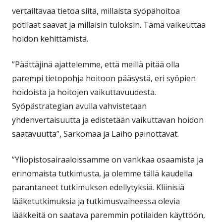
vertailtavaa tietoa siitä, millaista syöpähoitoa
potilaat saavat ja millaisin tuloksin. Tämä vaikeuttaa
hoidon kehittämistä.
”Päättäjinä ajattelemme, että meillä pitää olla
parempi tietopohja hoitoon pääsystä, eri syöpien
hoidoista ja hoitojen vaikuttavuudesta.
Syöpästrategian avulla vahvistetaan
yhdenvertaisuutta ja edistetään vaikuttavan hoidon
saatavuutta”, Sarkomaa ja Laiho painottavat.
”Yliopistosairaaloissamme on vankkaa osaamista ja
erinomaista tutkimusta, ja olemme tällä kaudella
parantaneet tutkimuksen edellytyksiä. Kliinisiä
lääketutkimuksia ja tutkimusvaiheessa olevia
lääkkeitä on saatava paremmin potilaiden käyttöön,