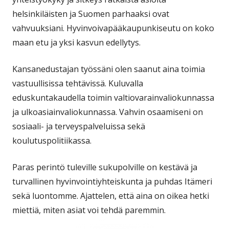
helsinkiläisten ja Suomen parhaaksi ovat
vahvuuksiani. Hyvinvoivapääkaupunkiseutu on koko
maan etu ja yksi kasvun edellytys.
Kansanedustajan työssäni olen saanut aina toimia
vastuullisissa tehtävissä. Kuluvalla
eduskuntakaudella toimin valtiovarainvaliokunnassa
ja ulkoasiainvaliokunnassa. Vahvin osaamiseni on
sosiaali- ja terveyspalveluissa sekä
koulutuspolitiikassa.
Paras perintö tuleville sukupolville on kestävä ja
turvallinen hyvinvointiyhteiskunta ja puhdas Itämeri
sekä luontomme. Ajattelen, että aina on oikea hetki
miettiä, miten asiat voi tehdä paremmin.