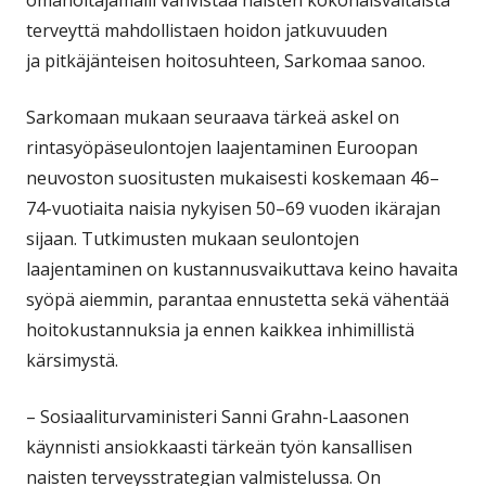
omahoitajamalli vahvistaa naisten kokonaisvaltaista
terveyttä mahdollistaen hoidon jatkuvuuden
ja pitkäjänteisen hoitosuhteen, Sarkomaa sanoo.
Sarkomaan mukaan seuraava tärkeä askel on
rintasyöpäseulontojen laajentaminen Euroopan
neuvoston suositusten mukaisesti koskemaan 46–
74-vuotiaita naisia nykyisen 50–69 vuoden ikärajan
sijaan. Tutkimusten mukaan seulontojen
laajentaminen on kustannusvaikuttava keino havaita
syöpä aiemmin, parantaa ennustetta sekä vähentää
hoitokustannuksia ja ennen kaikkea inhimillistä
kärsimystä.
– Sosiaaliturvaministeri Sanni Grahn-Laasonen
käynnisti ansiokkaasti tärkeän työn kansallisen
naisten terveysstrategian valmistelussa. On