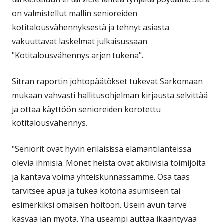
on valmistellut mallin senioreiden
kotitalousvähennyksestä ja tehnyt asiasta
vakuuttavat laskelmat julkaisussaan
"Kotitalousvähennys arjen tukena".
Sitran raportin johtopäätökset tukevat Sarkomaan
mukaan vahvasti hallitusohjelman kirjausta selvittää
ja ottaa käyttöön senioreiden korotettu
kotitalousvähennys.
"Seniorit ovat hyvin erilaisissa elämäntilanteissa
olevia ihmisiä. Monet heistä ovat aktiivisia toimijoita
ja kantava voima yhteiskunnassamme. Osa taas
tarvitsee apua ja tukea kotona asumiseen tai
esimerkiksi omaisen hoitoon. Usein avun tarve
kasvaa iän myötä. Yhä useampi auttaa ikääntyvää