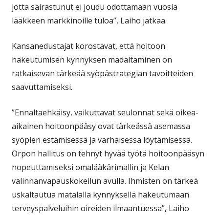
jotta sairastunut ei joudu odottamaan vuosia
lääkkeen markkinoille tuloa”, Laiho jatkaa.
Kansanedustajat korostavat, että hoitoon
hakeutumisen kynnyksen madaltaminen on
ratkaisevan tärkeää syöpästrategian tavoitteiden
saavuttamiseksi.
”Ennaltaehkäisy, vaikuttavat seulonnat sekä oikea-
aikainen hoitoonpääsy ovat tärkeässä asemassa
syöpien estämisessä ja varhaisessa löytämisessä.
Orpon hallitus on tehnyt hyvää työtä hoitoonpääsyn
nopeuttamiseksi omalääkärimallin ja Kelan
valinnanvapauskokeilun avulla. Ihmisten on tärkeä
uskaltautua matalalla kynnyksellä hakeutumaan
terveyspalveluihin oireiden ilmaantuessa”, Laiho