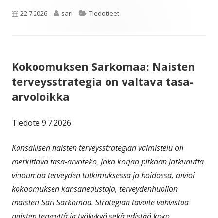
Julkaistu
Kirjoittaja
Kategoriat
22.7.2026
sari
Tiedotteet
Kokoomuksen Sarkomaa: Naisten
terveysstrategia on valtava tasa-
arvoloikka
Tiedote 9.7.2026
Kansallisen naisten terveysstrategian valmistelu on
merkittävä tasa-arvoteko, joka korjaa pitkään jatkunutta
vinoumaa terveyden tutkimuksessa ja hoidossa, arvioi
kokoomuksen kansanedustaja, terveydenhuollon
maisteri Sari Sarkomaa. Strategian tavoite vahvistaa
naisten terveyttä ja työkykyä sekä edistää koko