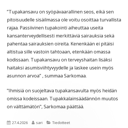
”Tupakansavu on syöpävaarallinen seos, eikä sen
pitoisuudelle sisäilmassa ole voitu osoittaa turvallista
rajaa. Passiivinen tupakointi aiheuttaa useita
kansanterveydellisesti merkittäviä sairauksia sekä
pahentaa sairauksien oireita. Kenenkään ei pitäisi
altistua sille vastoin tahtoaan, etenkään omassa
kodissaan. Tupakansavu on terveyshaitan lisäksi
haitaksi asumisviihtyvyydelle ja laskee usein myös
asunnon arvoa” , summaa Sarkomaa.
"Ihmisiä on suojeltava tupakansavulta myös heidän
omissa kodeissaan. Tupakkalainsäädännön muutos
on välttämätön", Sarkomaa päättää.
Julkaistu
Kirjoittaja
Kategoriat
27.4.2026
sari
Tiedotteet