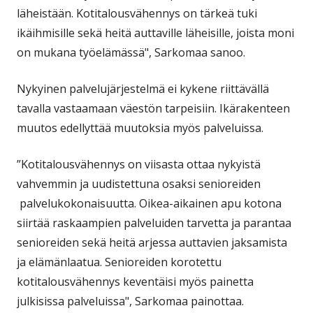
läheistään. Kotitalousvähennys on tärkeä tuki
ikäihmisille sekä heitä auttaville läheisille, joista moni
on mukana työelämässä", Sarkomaa sanoo.
Nykyinen palvelujärjestelmä ei kykene riittävällä
tavalla vastaamaan väestön tarpeisiin. Ikärakenteen
muutos edellyttää muutoksia myös palveluissa.
”Kotitalousvähennys on viisasta ottaa nykyistä
vahvemmin ja uudistettuna osaksi senioreiden
palvelukokonaisuutta. Oikea-aikainen apu kotona
siirtää raskaampien palveluiden tarvetta ja parantaa
senioreiden sekä heitä arjessa auttavien jaksamista
ja elämänlaatua. Senioreiden korotettu
kotitalousvähennys keventäisi myös painetta
julkisissa palveluissa", Sarkomaa painottaa.