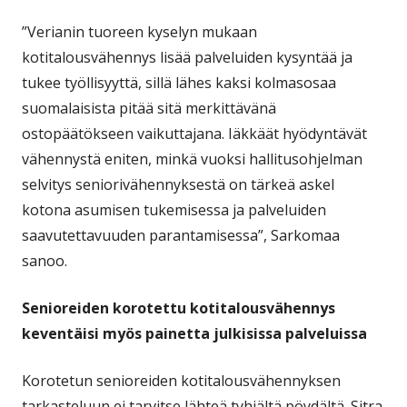
”Verianin tuoreen kyselyn mukaan
kotitalousvähennys lisää palveluiden kysyntää ja
tukee työllisyyttä, sillä lähes kaksi kolmasosaa
suomalaisista pitää sitä merkittävänä
ostopäätökseen vaikuttajana. Iäkkäät hyödyntävät
vähennystä eniten, minkä vuoksi hallitusohjelman
selvitys seniorivähennyksestä on tärkeä askel
kotona asumisen tukemisessa ja palveluiden
saavutettavuuden parantamisessa”, Sarkomaa
sanoo.
Senioreiden korotettu kotitalousvähennys
keventäisi myös painetta julkisissa palveluissa
Korotetun senioreiden kotitalousvähennyksen
tarkasteluun ei tarvitse lähteä tyhjältä pöydältä. Sitra