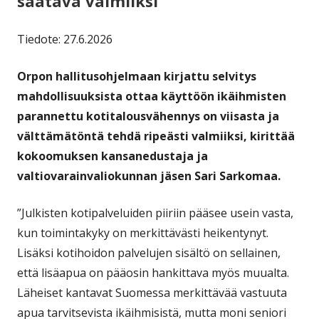
saatava valmiiksi
Tiedote: 27.6.2026
Orpon hallitusohjelmaan kirjattu selvitys
mahdollisuuksista ottaa käyttöön ikäihmisten
parannettu kotitalousvähennys on viisasta ja
välttämätöntä tehdä ripeästi valmiiksi, kirittää
kokoomuksen kansanedustaja ja
valtiovarainvaliokunnan jäsen Sari Sarkomaa.
”Julkisten kotipalveluiden piiriin pääsee usein vasta,
kun toimintakyky on merkittävästi heikentynyt.
Lisäksi kotihoidon palvelujen sisältö on sellainen,
että lisäapua on pääosin hankittava myös muualta.
Läheiset kantavat Suomessa merkittävää vastuuta
apua tarvitsevista ikäihmisistä, mutta moni seniori