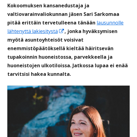
Kokoomuksen kansanedustaja ja
valtiovarainvaliokunnan jäsen Sari Sarkomaa
pitää erittäin tervetulleena tänään
lausunnolle
Avautuu
lähtenyttä lakiesitystä
, jonka hyväksymisen
uuteen
myötä asuntoyhteisöt voisivat
ikkunaan
enemmistöpäätöksellä kieltää häiritsevän
tupakoinnin huoneistossa, parvekkeella ja
huoneistojen ulkotiloissa. Jatkossa lupaa ei enää
tarvitsisi hakea kunnalta.