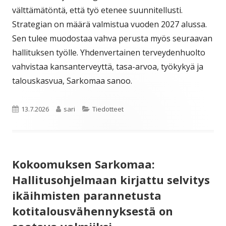
välttämätöntä, että työ etenee suunnitellusti.
Strategian on määrä valmistua vuoden 2027 alussa.
Sen tulee muodostaa vahva perusta myös seuraavan
hallituksen työlle. Yhdenvertainen terveydenhuolto
vahvistaa kansanterveyttä, tasa-arvoa, työkykyä ja
talouskasvua, Sarkomaa sanoo.
Julkaistu
Kirjoittaja
Kategoriat
13.7.2026
sari
Tiedotteet
Kokoomuksen Sarkomaa:
Hallitusohjelmaan kirjattu selvitys
ikäihmisten parannetusta
kotitalousvähennyksestä on