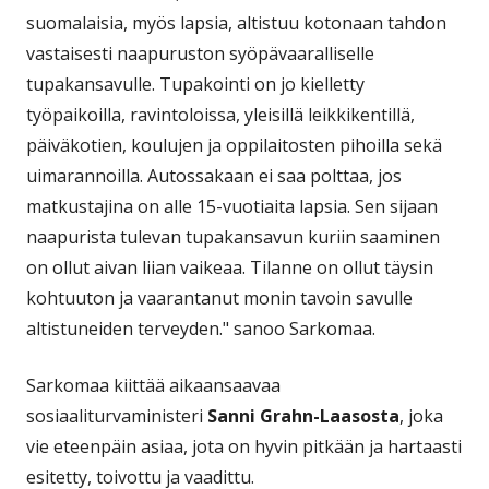
suomalaisia, myös lapsia, altistuu kotonaan tahdon
vastaisesti naapuruston syöpävaaralliselle
tupakansavulle. Tupakointi on jo kielletty
työpaikoilla, ravintoloissa, yleisillä leikkikentillä,
päiväkotien, koulujen ja oppilaitosten pihoilla sekä
uimarannoilla. Autossakaan ei saa polttaa, jos
matkustajina on alle 15-vuotiaita lapsia. Sen sijaan
naapurista tulevan tupakansavun kuriin saaminen
on ollut aivan liian vaikeaa. Tilanne on ollut täysin
kohtuuton ja vaarantanut monin tavoin savulle
altistuneiden terveyden." sanoo Sarkomaa.
Sarkomaa kiittää aikaansaavaa
sosiaaliturvaministeri
Sanni Grahn-Laasosta
, joka
vie eteenpäin asiaa, jota on hyvin pitkään ja hartaasti
esitetty, toivottu ja vaadittu.