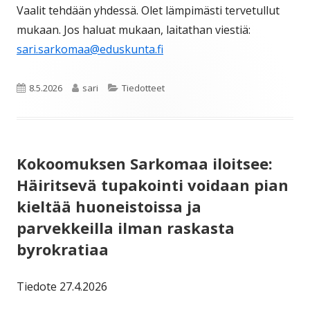
Vaalit tehdään yhdessä. Olet lämpimästi tervetullut
mukaan. Jos haluat mukaan, laitathan viestiä:
sari.sarkomaa@eduskunta.fi
Julkaistu
Kirjoittaja
Kategoriat
8.5.2026
sari
Tiedotteet
Kokoomuksen Sarkomaa iloitsee:
Häiritsevä tupakointi voidaan pian
kieltää huoneistoissa ja
parvekkeilla ilman raskasta
byrokratiaa
Tiedote 27.4.2026