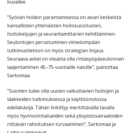
kuvailee.
”Syövän hoidon parantamisessa on aivan keskeistä
kansallisten yhtenäisten hoitosuositusten,
hoitoketjujen ja seurantamittarien kehittäminen.
Seulontojen perustuminen viimeisimpään
tutkimustietoon on myös strategian linjaus.
Seuraava askel on viisasta olla rintasyöpäseulonnan
laajentaminen 45–75-vuotiaille naisille", painottaa
Sarkomaa.
”Suomen tulee olla uusien vaikuttavien hoitojen ja
lääkkeiden tutkimuksessa ja käyttöönotossa
edelläkävijä. Tähän linkittyy merkittävällä tavalla
myös hyvinvointialueiden sekä yliopistosairaaloiden
riittävän rahoituksen turvaaminen", Sarkomaa ja
Laiho summaavat.