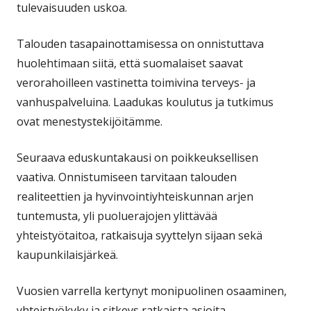
tulevaisuuden uskoa.
Talouden tasapainottamisessa on onnistuttava
huolehtimaan siitä, että suomalaiset saavat
verorahoilleen vastinetta toimivina terveys‑ ja
vanhuspalveluina. Laadukas koulutus ja tutkimus
ovat menestystekijöitämme.
Seuraava eduskuntakausi on poikkeuksellisen
vaativa. Onnistumiseen tarvitaan talouden
realiteettien ja hyvinvointiyhteiskunnan arjen
tuntemusta, yli puoluerajojen ylittävää
yhteistyötaitoa, ratkaisuja syyttelyn sijaan sekä
kaupunkilaisjärkeä.
Vuosien varrella kertynyt monipuolinen osaaminen,
yhteistyökyky ja sitkeys ratkaista asioita