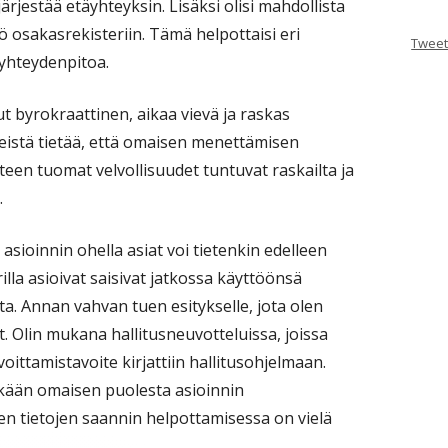
järjestää etäyhteyksin. Lisäksi olisi mahdollista
 osakasrekisteriin. Tämä helpottaisi eri
Tweet
 yhteydenpitoa.
t byrokraattinen, aikaa vievä ja raskas
istä tietää, että omaisen menettämisen
nteen tuomat velvollisuudet tuntuvat raskailta ja
.
asioinnin ohella asiat voi tietenkin edelleen
lla asioivat saisivat jatkossa käyttöönsä
a. Annan vahvan tuen esitykselle, jota olen
t. Olin mukana hallitusneuvotteluissa, joissa
ittamistavoite kirjattiin hallitusohjelmaan.
kkään omaisen puolesta asioinnin
vien tietojen saannin helpottamisessa on vielä