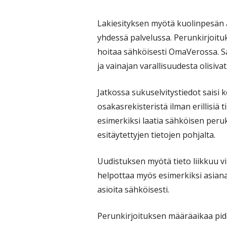
Lakiesityksen myötä kuolinpesän a
yhdessä palvelussa. Perunkirjoituk
hoitaa sähköisesti OmaVerossa. Sa
ja vainajan varallisuudesta olisiva
Jatkossa sukuselvitystiedot saisi 
osakasrekisteristä ilman erillisiä 
esimerkiksi laatia sähköisen peruk
esitäytettyjen tietojen pohjalta.
Uudistuksen myötä tieto liikkuu vi
helpottaa myös esimerkiksi asian
asioita sähköisesti.
Perunkirjoituksen määräaikaa pi