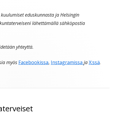
 kuulumiset eduskunnasta ja Helsingin
uskuntaterveiseni lähettämällä sähköpostia
idetään yhteyttä.
sia myös
Facebookissa
,
Instagramissa
ja
X:ssä
.
terveiset