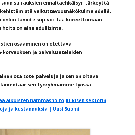
 suun sairauksien ennaltaehkäisyn tärkeyttä
n kehittämistä vaikuttavuusnäkökulma edellä.
a onkin tavoite sujuvoittaa kiireettömään
hoito on aina edullisinta.
stien osaaminen on otettava
a-korvauksen ja palveluseteleiden
inen osa sote-palveluja ja sen on oltava
arlamentaarisen työryhmämme työssä.
aa aikuisten hammashoito julkisen sektorin
oja ja kustannuksia | Uusi Suomi