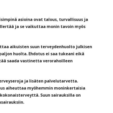
impinä asioina ovat talous, turvallisuus ja
llertää ja se vaikuttaa monin tavoin myös
taa aikuisten suun terveydenhuolto julkisen
paljon huolta. Ehdotus ei saa tukeani eikä
ää saada vastinetta verorahoilleen
erveyseroja ja lisäten palvelutarvetta.
raus aiheuttaa myöhemmin moninkertaisia
kokonaisterveyttä. Suun sairauksilla on
sairauksiin.