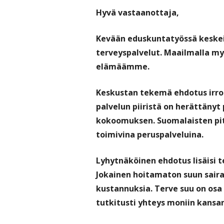
Hyvä vastaanottaja,
Kevään eduskuntatyössä keskeis
terveyspalvelut. Maailmalla my
elämäämme.
Keskustan tekemä ehdotus irrot
palvelun piiristä on herättänyt 
kokoomuksen. Suomalaisten pit
toimivina peruspalveluina.
Lyhytnäköinen ehdotus lisäisi t
Jokainen hoitamaton suun sai
kustannuksia. Terve suu on osa 
tutkitusti yhteys moniin kansan