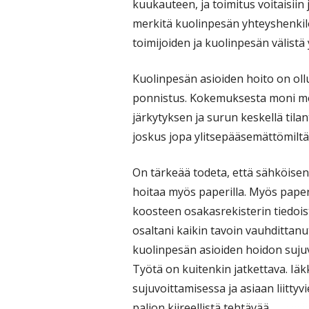
kuukauteen, ja toimitus voitaisiin 
merkitä kuolinpesän yhteyshenkilö
toimijoiden ja kuolinpesän välistä
Kuolinpesän asioiden hoito on ollu
ponnistus. Kokemuksesta moni me
järkytyksen ja surun keskellä tila
joskus jopa ylitsepääsemättömiltä
On tärkeää todeta, että sähköisen 
hoitaa myös paperilla. Myös paperi
koosteen osakasrekisterin tiedoist
osaltani kaikin tavoin vauhdittanu
kuolinpesän asioiden hoidon sujuvo
Työtä on kuitenkin jatkettava. Iä
sujuvoittamisessa ja asiaan liitty
paljon kiireellistä tehtävää.