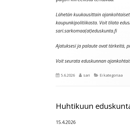
Lähetän kuukausittain ajankohtaiset
kaupunkipolitiikasta. Voit tilata ed
sari.sarkomaa(at)eduskunta.fi
Ajatuksesi ja palaute ovat tärkeitä, p
Voit seurata eduskunnan ajankohtai
Julkaistu
Kirjoittaja
Kategoriat
5.6.2026
sari
Ei kategoriaa
Huhtikuun eduskunta
15.4.2026