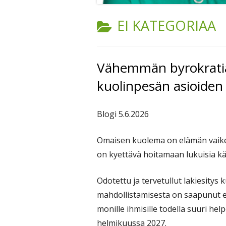
KATEGORIA:
EI KATEGORIAA
Vähemmän byrokratia
kuolinpesän asioiden
Blogi 5.6.2026
Omaisen kuolema on elämän vaikei
on kyettävä hoitamaan lukuisia kä
Odotettu ja tervetullut lakiesitys
mahdollistamisesta on saapunut e
monille ihmisille todella suuri he
helmikuussa 2027.