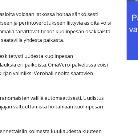
sioita voidaan jatkossa hoitaa sähköisesti
seen ja perintöverotukseen liittyviä asioita voisi
malla tarvittavat tiedot kuolinpesän osakkaista
t saatavilla yhdestä paikasta.
keskitetysti uudesta kuolinpesän
tilauksia eri paikoista. OmaVero-palvelussa voisi
irjan valmiiksi Verohallinnolta saatavien
ranomaisten välillä automaattisesti. Uudistus
ajajan valtuuttamista hoitamaan kuolinpesän
dennettäisiin kolmesta kuukaudesta kuuteen