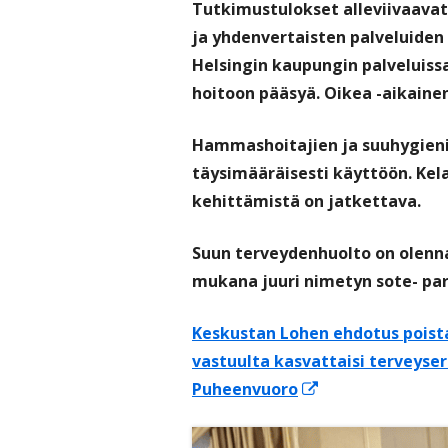
Tutkimustulokset alleviivaavat
ja yhdenvertaisten palveluide
Helsingin kaupungin palveluiss
hoitoon pääsyä. Oikea -aikainen 
Hammashoitajien ja suuhygieni
täysimääräisesti käyttöön. Kel
kehittämistä on jatkettava.
Suun terveydenhuolto on olenna
mukana juuri nimetyn sote- p
Keskustan Lohen ehdotus poist
vastuulta kasvattaisi terveyser
Avautuu
Puheenvuoro
uuteen
ikkunaan