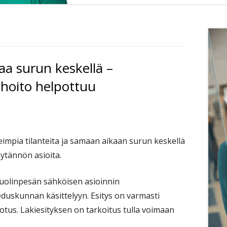
Si
a surun keskellä –
 hoito helpottuu
mpia tilanteita ja samaan aikaan surun keskellä
ytännön asioita.
 kuolinpesän sähköisen asioinnin
duskunnan käsittelyyn. Esitys on varmasti
lpotus. Lakiesityksen on tarkoitus tulla voimaan