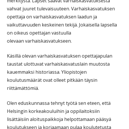
merkitystä. Lapset saavat varhaiskasvatuksesta
vahvat juuret tulevaisuuteen. Varhaiskasvatuksen
opettaja on varhaiskasvatuksen laadun ja
vaikuttavuuden keskeinen tekijä. Jokaisella lapsella
on oikeus opettajan vastuulla
olevaan varhaiskasvatukseen.
Käsillä olevan varhaiskasvatuksen opettajapulan
taustat ulottuvat varhaiskasvatuslain muutosta
kauemmaksi historiassa. Yliopistojen
koulutusmäärät ovat olleet pitkään täysin
riittämättömiä.
Olen eduskunnassa tehnyt työtä sen eteen, että
Helsingin korkeakouluihin ja oppilaitoksiin
lisättäisiin aloituspaikkoja helpottamaan pääsyä
koulutukseen ja korjaamaan pulaa koulutetusta