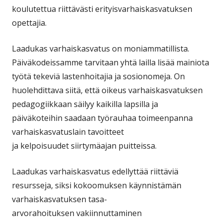
koulutettua riittävästi erityisvarhaiskasvatuksen
opettajia.
Laadukas varhaiskasvatus on moniammatillista.
Päiväkodeissamme tarvitaan yhtä lailla lisää mainiota
työtä tekeviä lastenhoitajia ja sosionomeja. On
huolehdittava siitä, että oikeus varhaiskasvatuksen
pedagogiikkaan säilyy kaikilla lapsilla ja
päiväkoteihin saadaan työrauhaa toimeenpanna
varhaiskasvatuslain tavoitteet
ja kelpoisuudet siirtymäajan puitteissa.
Laadukas varhaiskasvatus edellyttää riittäviä
resursseja, siksi kokoomuksen käynnistämän
varhaiskasvatuksen tasa-
arvorahoituksen vakiinnuttaminen