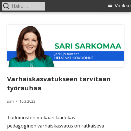
Haku:
Ensisijainen
Valikko
valikko
Siirry
SARI SARKOMAA
sisältöön
Varhaiskasvatukseen tarvitaan
työrauhaa
Kirjoittaja
Julkaistu
sari
16.3.2023
Tutkimusten mukaan laadukas
pedagoginen varhaiskasvatus on ratkaiseva