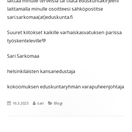
laittaa minulle terveisiä tai tilata eduskuntakirjeeni
laittamalla minulle osoitteesi sähköpostitse
sari.sarkomaa(at)eduskunta.fi
Suuret kiitokset kaikille varhaiskasvatuksen parissa
työskenteleville💚
Sari Sarkomaa
helsinkiläisten kansanedustaja
kokoomuksen eduskuntaryhmän varapuheenjohtaja
Julkaistu
Kirjoittaja
Kategoriat
16.3.2023
sari
Blogi