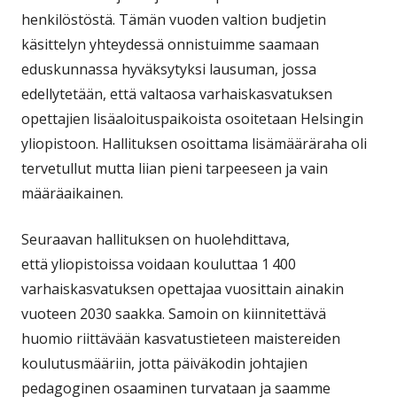
henkilöstöstä. Tämän vuoden valtion budjetin
käsittelyn yhteydessä onnistuimme saamaan
eduskunnassa hyväksytyksi lausuman, jossa
edellytetään, että valtaosa varhaiskasvatuksen
opettajien lisäaloituspaikoista osoitetaan Helsingin
yliopistoon. Hallituksen osoittama lisämääräraha oli
tervetullut mutta liian pieni tarpeeseen ja vain
määräaikainen.
Seuraavan hallituksen on huolehdittava,
että yliopistoissa voidaan kouluttaa 1 400
varhaiskasvatuksen opettajaa vuosittain ainakin
vuoteen 2030 saakka. Samoin on kiinnitettävä
huomio riittävään kasvatustieteen maistereiden
koulutusmääriin, jotta päiväkodin johtajien
pedagoginen osaaminen turvataan ja saamme