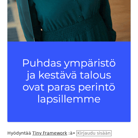
Hyödyntää
Tiny Framework
:ä
•
Kirjaudu sisään