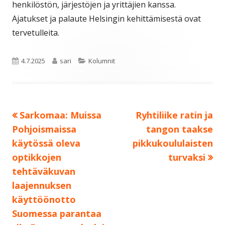
henkilöstön, järjestöjen ja yrittäjien kanssa.
Ajatukset ja palaute Helsingin kehittämisestä ovat
tervetulleita.
Julkaistu
Kirjoittaja
Kategoriat
4.7.2025
sari
Kolumnit
Edellinen:
Seuraava:
Sarkomaa: Muissa
Ryhtiliike ratin ja
Artikkelien
Pohjoismaissa
tangon taakse
selaus
käytössä oleva
pikkukoululaisten
optikkojen
turvaksi
tehtäväkuvan
laajennuksen
käyttöönotto
Suomessa parantaa