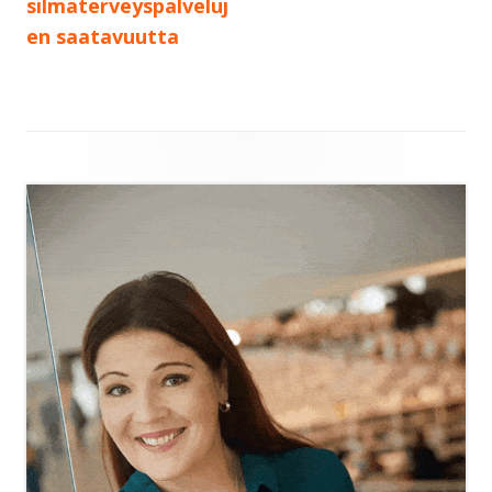
silmäterveyspalveluj
en saatavuutta
Sivupalkki