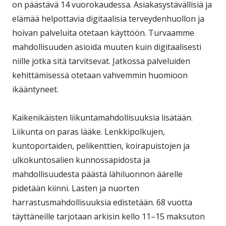
on päästävä 14 vuorokaudessa. Asiakasystävällisiä ja
elämää helpottavia digitaalisia terveydenhuollon ja
hoivan palveluita otetaan käyttöön. Turvaamme
mahdollisuuden asioida muuten kuin digitaalisesti
niille jotka sitä tarvitsevat. Jatkossa palveluiden
kehittämisessä otetaan vahvemmin huomioon
ikääntyneet.
Kaikenikäisten liikuntamahdollisuuksia lisätään.
Liikunta on paras lääke. Lenkkipolkujen,
kuntoportaiden, pelikenttien, koirapuistojen ja
ulkokuntosalien kunnossapidosta ja
mahdollisuudesta päästä lähiluonnon äärelle
pidetään kiinni. Lasten ja nuorten
harrastusmahdollisuuksia edistetään. 68 vuotta
täyttäneille tarjotaan arkisin kello 11–15 maksuton