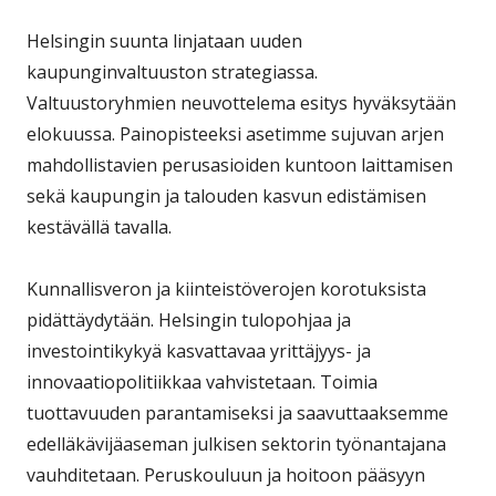
Helsingin suunta linjataan uuden
kaupunginvaltuuston strategiassa.
Valtuustoryhmien neuvottelema esitys hyväksytään
elokuussa. Painopisteeksi asetimme sujuvan arjen
mahdollistavien perusasioiden kuntoon laittamisen
sekä kaupungin ja talouden kasvun edistämisen
kestävällä tavalla.
Kunnallisveron ja kiinteistöverojen korotuksista
pidättäydytään. Helsingin tulopohjaa ja
investointikykyä kasvattavaa yrittäjyys- ja
innovaatiopolitiikkaa vahvistetaan. Toimia
tuottavuuden parantamiseksi ja saavuttaaksemme
edelläkävijäaseman julkisen sektorin työnantajana
vauhditetaan. Peruskouluun ja hoitoon pääsyyn