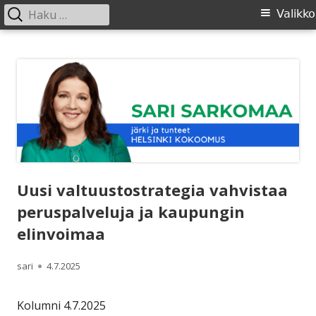
Haku:
Ensisijainen
Valikko
valikko
Siirry
SARI SARKOMAA
sisältöön
Uusi valtuustostrategia vahvistaa
peruspalveluja ja kaupungin
elinvoimaa
Kirjoittaja
Julkaistu
sari
4.7.2025
Kolumni 4.7.2025