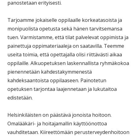
panostetaan erityisesti.
Tarjoamme jokaiselle oppilaalle korkeatasoista ja
monipuolista opetusta sekä hänen tarvitsemansa
tuen. Varmistamme, että tilat palvelevat oppimista ja
painettuja oppimateriaaleja on saatavilla. Teemme
useita toimia, että opettajalla olisi riittävästi aikaa
oppilaille. Alkuopetuksen laskennallista ryhmäkokoa
pienennetään kahdestakymmenestä
kahdeksaantoista oppilaaseen. Painotetun
opetuksen tarjontaa laajennetaan ja lukutaitoa
edistetään.
Helsinkiläisten on päästävä jonoista hoitoon.
Omalääkäri- ja hoitajamallin käyttöönottoa
vauhditetaan. Kiireettömään perusterveydenhoitoon