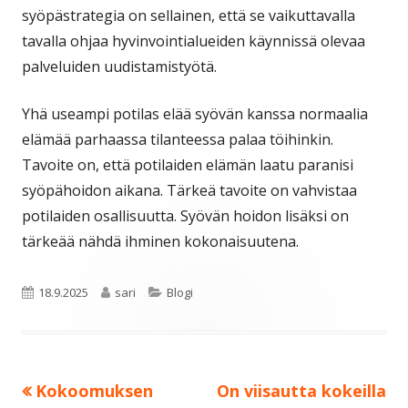
syöpästrategia on sellainen, että se vaikuttavalla
tavalla ohjaa hyvinvointialueiden käynnissä olevaa
palveluiden uudistamistyötä.
Yhä useampi potilas elää syövän kanssa normaalia
elämää parhaassa tilanteessa palaa töihinkin.
Tavoite on, että potilaiden elämän laatu paranisi
syöpähoidon aikana. Tärkeä tavoite on vahvistaa
potilaiden osallisuutta. Syövän hoidon lisäksi on
tärkeää nähdä ihminen kokonaisuutena.
Julkaistu
Kirjoittaja
Kategoriat
18.9.2025
sari
Blogi
Edellinen:
Seuraava:
Kokoomuksen
On viisautta kokeilla
Artikkelien