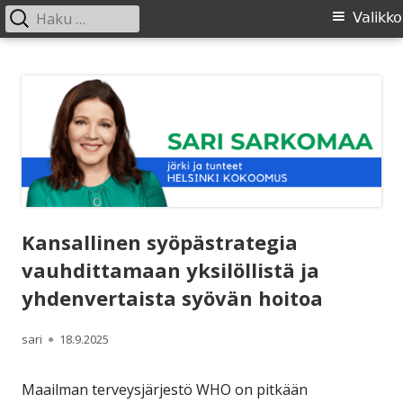
Haku:
Ensisijainen
Valikko
valikko
Siirry
SARI SARKOMAA
sisältöön
Kansallinen syöpästrategia
vauhdittamaan yksilöllistä ja
yhdenvertaista syövän hoitoa
Kirjoittaja
Julkaistu
sari
18.9.2025
Maailman terveysjärjestö WHO on pitkään