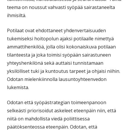
teema on noussut vahvasti syöpää sairastaneelta
ihmisiltä.
Potilaat ovat ehdottaneet yhdenvertaisuuden
tukemiseksi hoitopolun ajaksi potilaalle nimettyä
ammattihenkilöä, jolla olisi kokonaiskuva potilaan
tilanteesta ja joka toimisi syöpään sairastuneen
yhteyshenkilönä sekä auttaisi tunnistamaan
yksilölliset tuki ja kuntoutus tarpeet ja ohjaisi niihin.
Odotan mielenkiinnolla lausuntoyhteenvedon
lukemista.
Odotan että syöpästrategian toimeenpanoon
selkeästi priorisoidut askeleet eteenpäin niin, että
niitä on mahdollista viedä poliittisessa
päätöksenteossa eteenpäin. Odotan, että