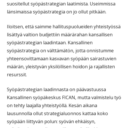
suositellut syöpästrategian laatimista. Useimmissa
länsimaissa syöpästrategia on jo ollut pitkään.
Iloitsen, että saimme hallituspuolueiden yhteistyössä
lisättyä valtion budjettiin määrärahan kansallisen
syöpästrategian laadintaan. Kansallinen
syöpästrategia on välttämätön, jotta onnistumme
yhteensovittamaan kasvavan syöpään sairastuvien
määrän, yleistyvän yksilöllisen hoidon ja rajallisten
resurssit.
Syöpästrategian laadinnasta on päävastuussa
Kansallinen syöpäkeskus FICAN, mutta valmistelu työ
on tehty laajalla yhteistyöllä. Kesän aikana
lausunnolla ollut strategialuonnos kattaa koko
syöpään liittyvän polun: syövän ehkäisyn,