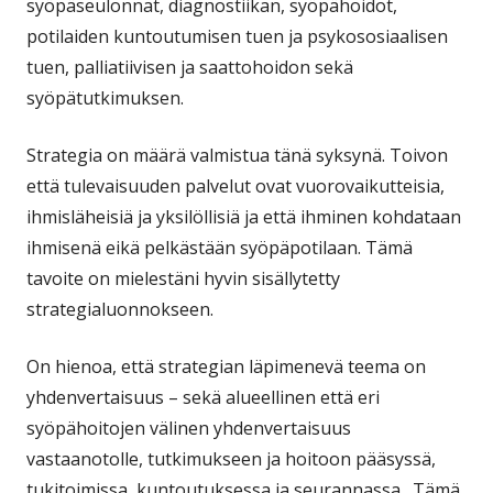
syöpäseulonnat, diagnostiikan, syöpähoidot,
potilaiden kuntoutumisen tuen ja psykososiaalisen
tuen, palliatiivisen ja saattohoidon sekä
syöpätutkimuksen.
Strategia on määrä valmistua tänä syksynä. Toivon
että tulevaisuuden palvelut ovat vuorovaikutteisia,
ihmisläheisiä ja yksilöllisiä ja että ihminen kohdataan
ihmisenä eikä pelkästään syöpäpotilaan. Tämä
tavoite on mielestäni hyvin sisällytetty
strategialuonnokseen.
On hienoa, että strategian läpimenevä teema on
yhdenvertaisuus – sekä alueellinen että eri
syöpähoitojen välinen yhdenvertaisuus
vastaanotolle, tutkimukseen ja hoitoon pääsyssä,
tukitoimissa, kuntoutuksessa ja seurannassa. Tämä