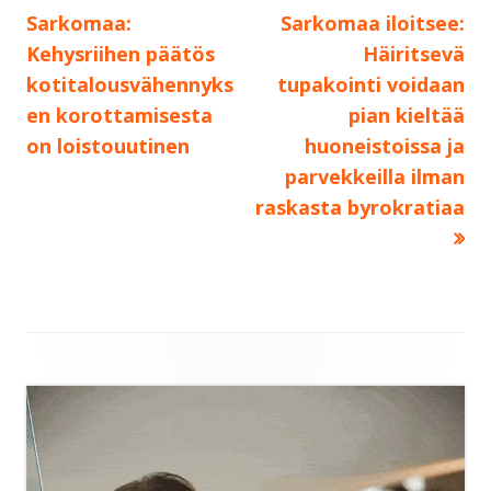
Sarkomaa:
Sarkomaa iloitsee:
selaus
Kehysriihen päätös
Häiritsevä
kotitalousvähennyks
tupakointi voidaan
en korottamisesta
pian kieltää
on loistouutinen
huoneistoissa ja
parvekkeilla ilman
raskasta byrokratiaa
Sivupalkki