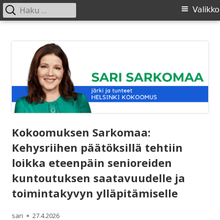
Haku:
Ensisijainen
Valikko
valikko
Siirry
SARI SARKOMAA
sisältöön
Kokoomuksen Sarkomaa:
Kehysriihen päätöksillä tehtiin
loikka eteenpäin senioreiden
kuntoutuksen saatavuudelle ja
toimintakyvyn ylläpitämiselle
Kirjoittaja
Julkaistu
sari
27.4.2026