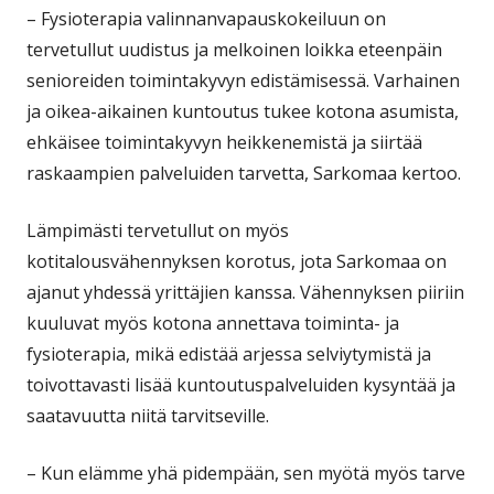
– Fysioterapia valinnanvapauskokeiluun on
tervetullut uudistus ja melkoinen loikka eteenpäin
senioreiden toimintakyvyn edistämisessä. Varhainen
ja oikea-aikainen kuntoutus tukee kotona asumista,
ehkäisee toimintakyvyn heikkenemistä ja siirtää
raskaampien palveluiden tarvetta, Sarkomaa kertoo.
Lämpimästi tervetullut on myös
kotitalousvähennyksen korotus, jota Sarkomaa on
ajanut yhdessä yrittäjien kanssa. Vähennyksen piiriin
kuuluvat myös kotona annettava toiminta- ja
fysioterapia, mikä edistää arjessa selviytymistä ja
toivottavasti lisää kuntoutuspalveluiden kysyntää ja
saatavuutta niitä tarvitseville.
– Kun elämme yhä pidempään, sen myötä myös tarve