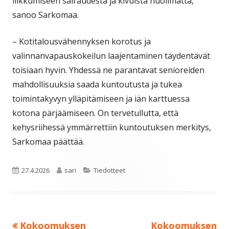
liikkumiseen sairaudesta ja kivuista huolimatta,
sanoo Sarkomaa.
– Kotitalousvähennyksen korotus ja
valinnanvapauskokeilun laajentaminen täydentävät
toisiaan hyvin. Yhdessä ne parantavat senioreiden
mahdollisuuksia saada kuntoutusta ja tukea
toimintakyvyn ylläpitämiseen ja iän karttuessa
kotona pärjäämiseen. On tervetullutta, että
kehysriihessä ymmärrettiin kuntoutuksen merkitys,
Sarkomaa päättää.
Julkaistu
Kirjoittaja
Kategoriat
27.4.2026
sari
Tiedotteet
Edellinen:
Seuraava:
Kokoomuksen
Kokoomuksen
Artikkelien