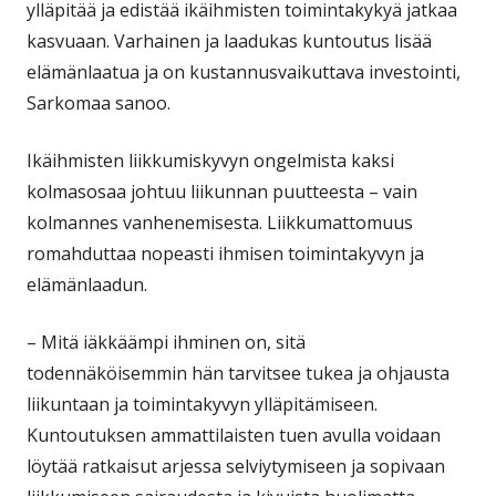
ylläpitää ja edistää ikäihmisten toimintakykyä jatkaa
kasvuaan. Varhainen ja laadukas kuntoutus lisää
elämänlaatua ja on kustannusvaikuttava investointi,
Sarkomaa sanoo.
Ikäihmisten liikkumiskyvyn ongelmista kaksi
kolmasosaa johtuu liikunnan puutteesta – vain
kolmannes vanhenemisesta. Liikkumattomuus
romahduttaa nopeasti ihmisen toimintakyvyn ja
elämänlaadun.
– Mitä iäkkäämpi ihminen on, sitä
todennäköisemmin hän tarvitsee tukea ja ohjausta
liikuntaan ja toimintakyvyn ylläpitämiseen.
Kuntoutuksen ammattilaisten tuen avulla voidaan
löytää ratkaisut arjessa selviytymiseen ja sopivaan