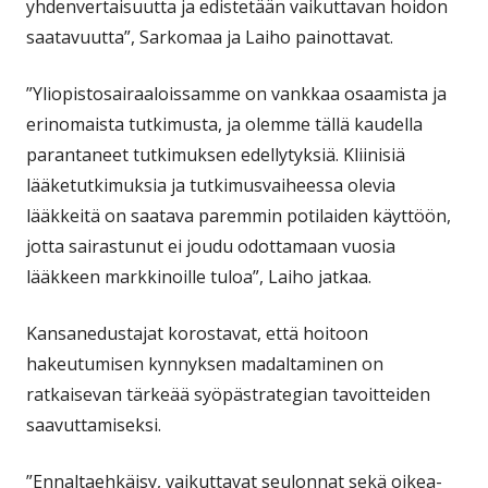
yhdenvertaisuutta ja edistetään vaikuttavan hoidon
saatavuutta”, Sarkomaa ja Laiho painottavat.
”Yliopistosairaaloissamme on vankkaa osaamista ja
erinomaista tutkimusta, ja olemme tällä kaudella
parantaneet tutkimuksen edellytyksiä. Kliinisiä
lääketutkimuksia ja tutkimusvaiheessa olevia
lääkkeitä on saatava paremmin potilaiden käyttöön,
jotta sairastunut ei joudu odottamaan vuosia
lääkkeen markkinoille tuloa”, Laiho jatkaa.
Kansanedustajat korostavat, että hoitoon
hakeutumisen kynnyksen madaltaminen on
ratkaisevan tärkeää syöpästrategian tavoitteiden
saavuttamiseksi.
”Ennaltaehkäisy, vaikuttavat seulonnat sekä oikea-