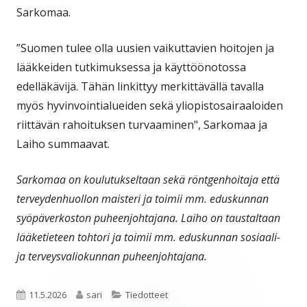
Sarkomaa.
”Suomen tulee olla uusien vaikuttavien hoitojen ja
lääkkeiden tutkimuksessa ja käyttöönotossa
edelläkävijä. Tähän linkittyy merkittävällä tavalla
myös hyvinvointialueiden sekä yliopistosairaaloiden
riittävän rahoituksen turvaaminen", Sarkomaa ja
Laiho summaavat.
Sarkomaa on koulutukseltaan sekä röntgenhoitaja että
terveydenhuollon maisteri ja toimii mm. eduskunnan
syöpäverkoston puheenjohtajana. Laiho on taustaltaan
lääketieteen tohtori ja toimii mm. eduskunnan sosiaali-
ja terveysvaliokunnan puheenjohtajana.
Julkaistu
Kirjoittaja
Kategoriat
11.5.2026
sari
Tiedotteet