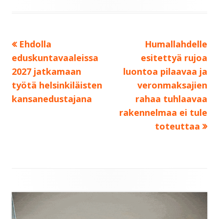
Edellinen:
Seuraava:
Ehdolla
Humallahdelle
Artikkelien
eduskuntavaaleissa
esitettyä rujoa
selaus
2027 jatkamaan
luontoa pilaavaa ja
työtä helsinkiläisten
veronmaksajien
kansanedustajana
rahaa tuhlaavaa
rakennelmaa ei tule
toteuttaa
Sivupalkki