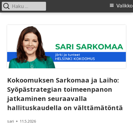
Haku:
Ensisijainen
Valikko
valikko
Siirry
SARI SARKOMAA
sisältöön
Kokoomuksen Sarkomaa ja Laiho:
Syöpästrategian toimeenpanon
jatkaminen seuraavalla
hallituskaudella on välttämätöntä
Kirjoittaja
Julkaistu
sari
11.5.2026