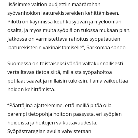
lisäsimme valtion budjettiin määrärahan
syövänhoidon laaturekistereiden kehittämiseen.
Pilotti on käynnissä keuhkosyövän ja myelooman
osalta, ja myös muita syöpiä on tulossa mukaan pian.
Jatkossa on varmistettava rahoitus syöpätautien
laaturekisterin vakinaistamiselle”, Sarkomaa sanoo.
Suomessa on toistaiseksi vähän valtakunnallisesti
vertailtavaa tietoa siitä, millaista syöpähoitoa
potilaat saavat ja millaisin tuloksin. Tämä vaikeuttaa
hoidon kehittämistä.
”Päättäjinä ajattelemme, että meillä pitää olla
parempi tietopohja hoitoon pääsystä, eri syöpien
hoidoista ja hoitojen vaikuttavuudesta.
Syöpästrategian avulla vahvistetaan