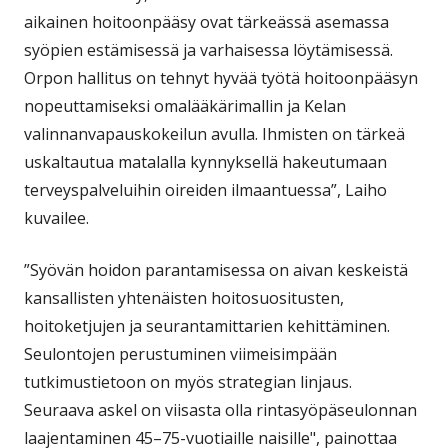
aikainen hoitoonpääsy ovat tärkeässä asemassa
syöpien estämisessä ja varhaisessa löytämisessä.
Orpon hallitus on tehnyt hyvää työtä hoitoonpääsyn
nopeuttamiseksi omalääkärimallin ja Kelan
valinnanvapauskokeilun avulla. Ihmisten on tärkeä
uskaltautua matalalla kynnyksellä hakeutumaan
terveyspalveluihin oireiden ilmaantuessa”, Laiho
kuvailee.
”Syövän hoidon parantamisessa on aivan keskeistä
kansallisten yhtenäisten hoitosuositusten,
hoitoketjujen ja seurantamittarien kehittäminen.
Seulontojen perustuminen viimeisimpään
tutkimustietoon on myös strategian linjaus.
Seuraava askel on viisasta olla rintasyöpäseulonnan
laajentaminen 45–75-vuotiaille naisille", painottaa