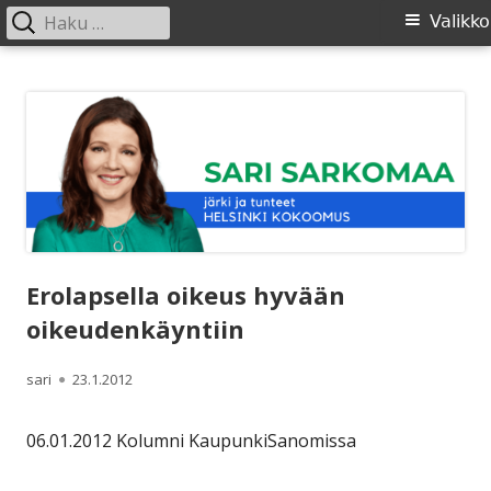
Haku:
Ensisijainen
Valikko
valikko
Siirry
SARI SARKOMAA
sisältöön
Erolapsella oikeus hyvään
oikeudenkäyntiin
Kirjoittaja
Julkaistu
sari
23.1.2012
06.01.2012 Kolumni KaupunkiSanomissa