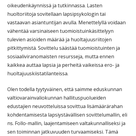
oikeudenkäynnissä ja tutkinnassa. Lasten
huoltoriitoja sovitellaan lapsipsykologin tai
vastaavan asiantuntijan avulla. Menettelyllä voidaan
vähentää varsinaiseen tuomioistuinkäsittelyyn
tulevien asioiden määrää ja huoltajuusriitojen
pitkittymistä. Sovittelu säästää tuomioistuinten ja
sosiaaliviranomaisten resursseja, mutta ennen
kaikkea auttaa lapsia ja perheitä vaikeissa ero- ja
huoltajuuskiistatilanteissa.
Olen todella tyytyväinen, että saimme eduskunnan
valtiovarainvaliokunnan hallituspuolueiden
edustajien neuvotteluissa sovittua lisämäärärahan
kohdentamisesta lapsiystävällisen sovittelumallin, eli
ns. Follo-mallin, laajentamiseen valtakunnalliseksi ja
sen toiminnan jatkuvuuden turvaamiseksi. Tämä