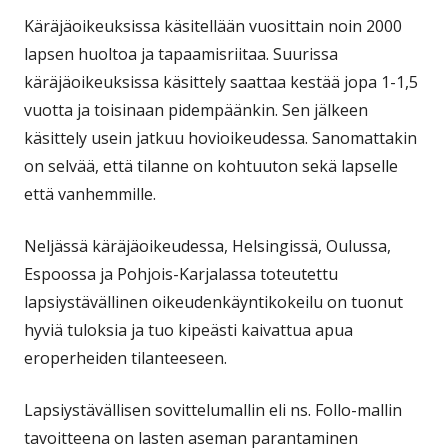
Käräjäoikeuksissa käsitellään vuosittain noin 2000
lapsen huoltoa ja tapaamisriitaa. Suurissa
käräjäoikeuksissa käsittely saattaa kestää jopa 1-1,5
vuotta ja toisinaan pidempäänkin. Sen jälkeen
käsittely usein jatkuu hovioikeudessa. Sanomattakin
on selvää, että tilanne on kohtuuton sekä lapselle
että vanhemmille.
Neljässä käräjäoikeudessa, Helsingissä, Oulussa,
Espoossa ja Pohjois-Karjalassa toteutettu
lapsiystävällinen oikeudenkäyntikokeilu on tuonut
hyviä tuloksia ja tuo kipeästi kaivattua apua
eroperheiden tilanteeseen.
Lapsiystävällisen sovittelumallin eli ns. Follo-mallin
tavoitteena on lasten aseman parantaminen