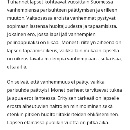
Tuhannet lapset kohtaavat vuosittain Suomessa
vanhempiensa parisuhteen päättymisen ja erilleen
muuton. Valtaosassa eroista vanhemmat pystyvät
sopimaan lastensa huoltajuudesta ja tapaamisista.
Jokainen ero, jossa lapsi jää vanhempien
pelinappulaksi on liikaa. Monesti riitelyn aiheena on
lapsen tapaamisoikeus, vaikka lain mukaan lapsella
on oikeus tavata molempia vanhempiaan - sekä isää,
että äitiä.
On selvää, että vanhemmuus ei pääty, vaikka
parisuhde päättyisi. Monet perheet tarvitsevat tukea
ja apua erotilanteessa. Erityisen tärkeää on lapselle
erosta aiheutuvien haittojen minimoiminen sekä
etenkin pitkien huoltoriitakierteiden ehkäiseminen.
Lapsen elämässä puolikin vuotta on pitkä aika.