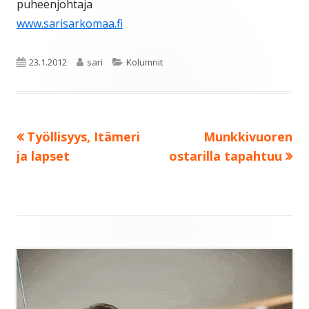
puheenjohtaja
www.sarisarkomaa.fi
Julkaistu
Kirjoittaja
Kategoriat
23.1.2012
sari
Kolumnit
Edellinen:
Seuraava:
Työllisyys, Itämeri
Munkkivuoren
Artikkelien
ja lapset
ostarilla tapahtuu
selaus
Sivupalkki