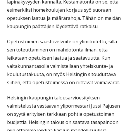
läpinäkyvyyden kannalta. Kestämätöntä on se, että
esimerkiksi homekoulujen korjaus syö suoraan
opetuksen laatua ja määrärahoja. Tähän on meidän
kaupungin päättäjien löydettävä ratkaisu.
Opetustoimen säästövelvoite on ylimitoitettu, sillä
sen toteuttaminen on mahdotonta ilman, että
leikataan opetuksen laatua ja saatavuutta. Kun
valtakunnantasolla valmistellaan yhteiskunta- ja
koulutustakuuta, on myös Helsingin sitouduttava
siihen, että opetustoimessa on riittävät voimavarat.
Helsingin kaupungin talousarvioesityksen
valmistelusta vastaavan ylipormestari Jussi Pajusen
on syytä erityisen tarkkaan pohtia opetustoimen
budjettia. Helsingin talous on saatava tasapainoon
niin ettemme leikkaa kasvun mahdollisuuksia.