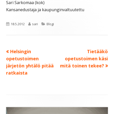
Sari Sarkomaa (kok)
Kansanedustaja ja kaupunginvaltuutettu
Julkaistu
Kirjoittaja
Kategoriat
18.5.2012
sari
Blogi
Edellinen:
Seuraava:
Helsingin
Tietääkö
Artikkelien
opetustoimen
opetustoimen käsi
selaus
järjetön yhtälö pitää
mitä toinen tekee?
ratkaista
Sivupalkki