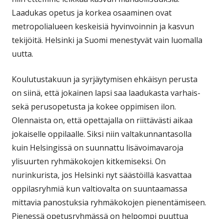
Laadukas opetus ja korkea osaaminen ovat
metropolialueen keskeisiä hyvinvoinnin ja kasvun
tekijöitä. Helsinki ja Suomi menestyvät vain luomalla
uutta.
Koulutustakuun ja syrjäytymisen ehkäisyn perusta
on siinä, että jokainen lapsi saa laadukasta varhais-
sekä perusopetusta ja kokee oppimisen ilon.
Olennaista on, että opettajalla on riittävästi aikaa
jokaiselle oppilaalle. Siksi niin valtakunnantasolla
kuin Helsingissä on suunnattu lisävoimavaroja
ylisuurten ryhmäkokojen kitkemiseksi. On
nurinkurista, jos Helsinki nyt säästöillä kasvattaa
oppilasryhmiä kun valtiovalta on suuntaamassa
mittavia panostuksia ryhmäkokojen pienentämiseen.
Pienessä opetusryhmässä on helpompi puuttua