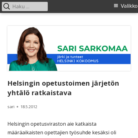
Haku:
Ensisijainen
Valikko
valikko
Siirry
SARI SARKOMAA
sisältöön
Helsingin opetustoimen järjetön
yhtälö ratkaistava
Kirjoittaja
Julkaistu
sari
18.5.2012
Helsingin opetusviraston aie katkaista
määräaikaisten opettajien työsuhde kesäksi oli