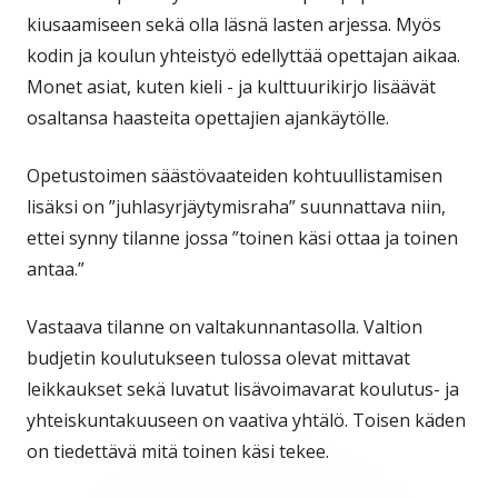
kiusaamiseen sekä olla läsnä lasten arjessa. Myös
kodin ja koulun yhteistyö edellyttää opettajan aikaa.
Monet asiat, kuten kieli - ja kulttuurikirjo lisäävät
osaltansa haasteita opettajien ajankäytölle.
Opetustoimen säästövaateiden kohtuullistamisen
lisäksi on ”juhlasyrjäytymisraha” suunnattava niin,
ettei synny tilanne jossa ”toinen käsi ottaa ja toinen
antaa.”
Vastaava tilanne on valtakunnantasolla. Valtion
budjetin koulutukseen tulossa olevat mittavat
leikkaukset sekä luvatut lisävoimavarat koulutus- ja
yhteiskuntakuuseen on vaativa yhtälö. Toisen käden
on tiedettävä mitä toinen käsi tekee.