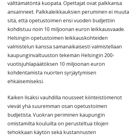
välttämätöntä kuopata. Opettajat ovat palkkansa
ansainneet. Palkkaleikkauksien peruminen ei muuta
sitä, että opetustoimen ensi vuoden budjettiin
kohdistuu noin 10 miljoonan euron leikkausvaade.
Helsingin opetustoimen leikkauskohteiden
valmistelun kanssa samanaikaisesti valmistellaan
kaupunginvaltuuston tekemän Helsingin 200-
vuotisjuhlapäätöksen 10 miljoonan euron
kohdentamista nuorten syrjäytymisen
ehkäisemiseksi.
Kaiken lisäksi vauhdilla nousseet kiinteistömenot
vievät yhä suuremman osan opetustoimen
budjetista. Vuokran periminen kaupungin
omistamilta kouluilta on perusteltua tilojen
tehokkaan käytön sekä kustannusten