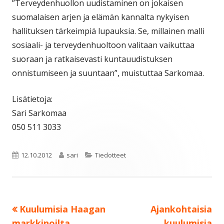
”Terveydenhuollon uudistaminen on jokaisen
suomalaisen arjen ja elämän kannalta nykyisen
hallituksen tärkeimpiä lupauksia. Se, millainen malli
sosiaali- ja terveydenhuoltoon valitaan vaikuttaa
suoraan ja ratkaisevasti kuntauudistuksen
onnistumiseen ja suuntaan”, muistuttaa Sarkomaa.
Lisätietoja:
Sari Sarkomaa
050 511 3033
Julkaistu
Kirjoittaja
Kategoriat
12.10.2012
sari
Tiedotteet
Edellinen:
Seuraava:
Kuulumisia Haagan
Ajankohtaisia
Artikkelien
markkinoilta
kuulumisia