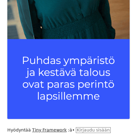
Hyödyntää
Tiny Framework
:ä
•
Kirjaudu sisään