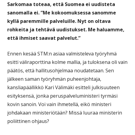
Sarkomaa toteaa, että Suomea ei uudisteta
sanomalla ei. ”Me kokoomuksessa sanomme
kyllä paremmille palveluille. Nyt on oltava
rohkeita ja tehtävä uudistukset. Me haluamme,
että ihmiset saavat palvelut.”
Ennen kesää STM:n asiaa valmisteleva työryhmä
esitti väliraporttina kolme mallia, ja tuloksena oli vain
päätös, että hallitusohjelmaa noudatetaan. Sen
jälkeen saman työryhmän puheenjohtaja,
kansliapäällikkö Kari Välimäki esitteli julkisuuteen
esityksensä, jonka peruspalveluministeri tyrmäsi
kovin sanoin. Voi vain ihmetellä, eikö ministeri
johdakaan ministeriötään? Missä luuraa ministerin
poliittinen ohjaus?