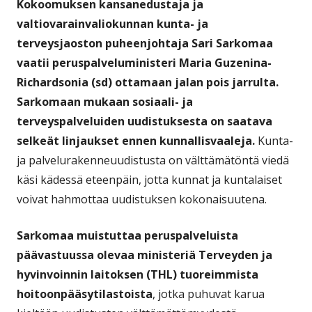
Kokoomuksen kansanedustaja ja
valtiovarainvaliokunnan kunta- ja
terveysjaoston puheenjohtaja Sari Sarkomaa
vaatii peruspalveluministeri Maria Guzenina-
Richardsonia (sd) ottamaan jalan pois jarrulta.
Sarkomaan mukaan sosiaali- ja
terveyspalveluiden uudistuksesta on saatava
selkeät linjaukset ennen kunnallisvaaleja.
Kunta-
ja palvelurakenneuudistusta on välttämätöntä viedä
käsi kädessä eteenpäin, jotta kunnat ja kuntalaiset
voivat hahmottaa uudistuksen kokonaisuutena.
Sarkomaa muistuttaa peruspalveluista
päävastuussa olevaa ministeriä Terveyden ja
hyvinvoinnin laitoksen (THL) tuoreimmista
hoitoonpääsytilastoista
, jotka puhuvat karua