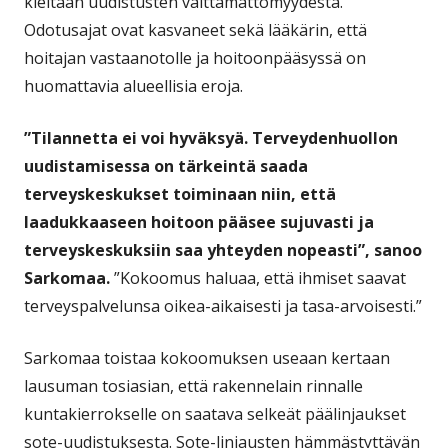
kieltään uudistusten välttämättömyydestä.
Odotusajat ovat kasvaneet sekä lääkärin, että
hoitajan vastaanotolle ja hoitoonpääsyssä on
huomattavia alueellisia eroja.
”Tilannetta ei voi hyväksyä. Terveydenhuollon
uudistamisessa on tärkeintä saada
terveyskeskukset toiminaan niin, että
laadukkaaseen hoitoon pääsee sujuvasti ja
terveyskeskuksiin saa yhteyden nopeasti”, sanoo
Sarkomaa.
”Kokoomus haluaa, että ihmiset saavat
terveyspalvelunsa oikea-aikaisesti ja tasa-arvoisesti.”
Sarkomaa toistaa kokoomuksen useaan kertaan
lausuman tosiasian, että rakennelain rinnalle
kuntakierrokselle on saatava selkeät päälinjaukset
sote-uudistuksesta. Sote-linjausten hämmästyttävän