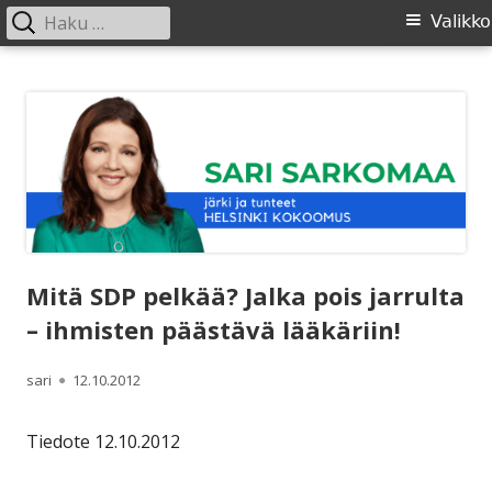
Haku:
Ensisijainen
Valikko
valikko
Siirry
SARI SARKOMAA
sisältöön
Mitä SDP pelkää? Jalka pois jarrulta
– ihmisten päästävä lääkäriin!
Kirjoittaja
Julkaistu
sari
12.10.2012
Tiedote 12.10.2012