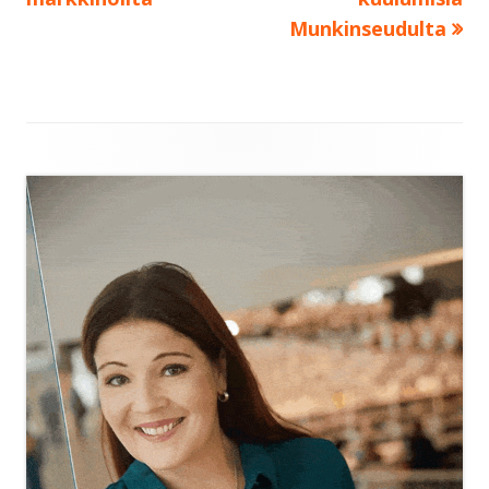
selaus
Munkinseudulta
Sivupalkki