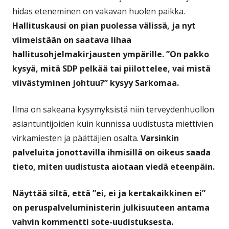
hidas eteneminen on vakavan huolen paikka.
Hallituskausi on pian puolessa välissä, ja nyt
viimeistään on saatava lihaa
hallitusohjelmakirjausten ympärille. ”On pakko
kysyä, mitä SDP pelkää tai piilottelee, vai mistä
viivästyminen johtuu?” kysyy Sarkomaa.
Ilma on sakeana kysymyksistä niin terveydenhuollon
asiantuntijoiden kuin kunnissa uudistusta miettivien
virkamiesten ja päättäjien osalta.
Varsinkin
palveluita jonottavilla ihmisillä on oikeus saada
tieto, miten uudistusta aiotaan viedä eteenpäin.
Näyttää siltä, että ”ei, ei ja kertakaikkinen ei”
on peruspalveluministerin julkisuuteen antama
vahvin kommentti sote-uudistuksesta.