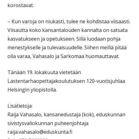
korostavat.
– Kun varoja on niukasti, tulee ne kohdistaa viisaasti.
Viisautta koko kansantalouden kannalta on satsata
kasvatukseen ja opetukseen. Sillä luodaan pohja
menestykselle ja tulevaisuudelle. Siihen meillä pitää
olla varaa, Vahasalo ja Sarkomaa huomauttavat.
Tänään 19. lokakuuta vietetään
Lastentarhaopettajakoulutuksen 120-vuotisjuhlaa
Helsingin yliopistolla.
Lisätietoja:
Raija Vahasalo, kansanedustaja (kok), eduskunnan
sivistysvaliokunnan puheenjohtaja
raija.vahasalo@eduskunta.fi