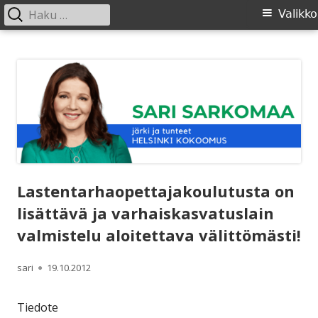
Haku:
Ensisijainen
Valikko
valikko
Siirry
SARI SARKOMAA
sisältöön
Lastentarhaopettajakoulutusta on
lisättävä ja varhaiskasvatuslain
valmistelu aloitettava välittömästi!
Kirjoittaja
Julkaistu
sari
19.10.2012
Tiedote