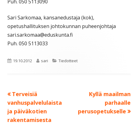
Puh. 050 5113090
Sari Sarkomaa, kansanedustaja (kok),
opetushallituksen johtokunnan puheenjohtaja
sari.sarkomaa@eduskunta.fi
Puh. 050 5113033
Julkaistu
Kirjoittaja
Kategoriat
19.10.2012
sari
Tiedotteet
Edellinen:
Seuraava:
Terveisiä
Kyllä maailman
Artikkelien
vanhuspalvelulaista
parhaalle
selaus
ja päiväkotien
perusopetukselle
rakentamisesta