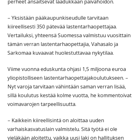
perheet ansaitsevat laadukkaan päivähoidon.
– Yksistään pääkaupunkiseudulle tarvitaan
kiireellisesti 350 pätevää lastentarhaopettajaa.
Vertailuksi, yhteensä Suomessa valmistuu vuosittain
tämän verran lastentarhaopettajia, Vahasalo ja
Sarkomaa kuvaavat huolestuttavaa nykytilaa.
Viime vuonna eduskunta ohjasi 1,5 miljoona euroa
yliopistolliseen lastentarhaopettajakoulutukseen. –
Nyt varoja tarvitaan vähintään saman verran lisää,
sillä koulutus kestää kolme vuotta, he kommentoivat
voimavarojen tarpeellisuutta.
– Kaikkein kiireellisintä on aloittaa uuden
varhaiskasvatuslain valmistelu. Sitä työtä ei ole
vieläkään aloitettu, vaikka uusi laki on hallituksen