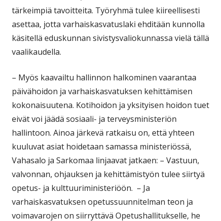
tärkeimpiä tavoitteita. Työryhmä tulee kiireellisesti
asettaa, jotta varhaiskasvatuslaki ehditään kunnolla
käsitellä eduskunnan sivistysvaliokunnassa vielä tällä
vaalikaudella.
– Myös kaavailtu hallinnon halkominen vaarantaa
päivähoidon ja varhaiskasvatuksen kehittämisen
kokonaisuutena. Kotihoidon ja yksityisen hoidon tuet
eivät voi jäädä sosiaali- ja terveysministeriön
hallintoon. Ainoa järkevä ratkaisu on, että yhteen
kuuluvat asiat hoidetaan samassa ministeriössä,
Vahasalo ja Sarkomaa linjaavat jatkaen: – Vastuun,
valvonnan, ohjauksen ja kehittämistyön tulee siirtyä
opetus- ja kulttuuriministeriöön. – Ja
varhaiskasvatuksen opetussuunnitelman teon ja
voimavarojen on siirryttävä Opetushallitukselle, he