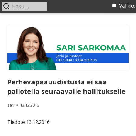
Haku:
Ensisijainen
Valikko
valikko
Siirry
SARI SARKOMAA
sisältöön
Perhevapaauudistusta ei saa
pallotella seuraavalle hallitukselle
Kirjoittaja
Julkaistu
sari
13.12.2016
Tiedote 13.12.2016