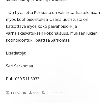
- On hyvä, että Keskusta on valmis tarkastelemaan
myös kotihoidontukea. Osana uudistusta on
katsottava myös koko päivähoidon- ja
varhaiskasvatuksen kokonaisuus, mukaan lukien
kotihoidontuki, päättää Sarkomaa.
Lisätietoja:
Sari Sarkomaa
Puh. 050 511 3033
Julkaistu
Kirjoittaja
Kategoriat
13.12.2016
sari
Tiedotteet