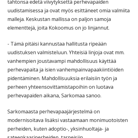
tahtonsa edetä viivytyksettä perhevapaiden
uudistamisessa ja ovat myös esittäneet omia valmiita
malleja. Keskustan mallissa on paljon samoja
elementtejä, joita Kokoomus on jo linjannut.
- Tämä pitäisi kannustaa hallitusta ripeään
uudistuksen valmisteluun. Yhteisiä linjoja ovat mm.
vanhempien joustavampi mahdollisuus käyttää
perhevapaita ja isien vanhempainvapaakiintiöiden
pidentäminen. Mahdollisuuksia erilaisiin työn ja
perheen yhteensovittamistapoihin on luotava
perhevapaiden aikana, Sarkomaa sanoo.
Sarkomaasta perhevapaajärjestelmä on
modernisoitava lisäksi vastaamaan monimuotoisten
perheiden, kuten adoptio-, yksinhuoltaja- ja
sateenkaariperheiden, tarpeisiin.