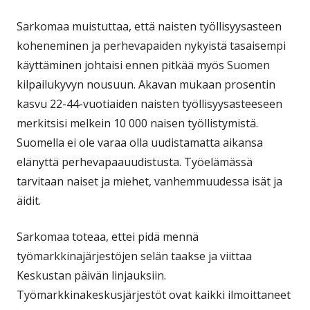
Sarkomaa muistuttaa, että naisten työllisyysasteen
koheneminen ja perhevapaiden nykyistä tasaisempi
käyttäminen johtaisi ennen pitkää myös Suomen
kilpailukyvyn nousuun. Akavan mukaan prosentin
kasvu 22-44-vuotiaiden naisten työllisyysasteeseen
merkitsisi melkein 10 000 naisen työllistymistä.
Suomella ei ole varaa olla uudistamatta aikansa
elänyttä perhevapaauudistusta. Työelämässä
tarvitaan naiset ja miehet, vanhemmuudessa isät ja
äidit.
Sarkomaa toteaa, ettei pidä mennä
työmarkkinajärjestöjen selän taakse ja viittaa
Keskustan päivän linjauksiin.
Työmarkkinakeskusjärjestöt ovat kaikki ilmoittaneet