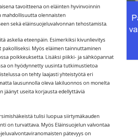
jaisena tavoitteena on eläinten hyvinvoinnin
en mahdollisuutta olennaisten
seen sekä eläinsuojeluvalvonnan tehostamista.
ä askelia eteenpäin. Esimerkiksi kivunlievitys
 pakolliseksi. Myös eläimen tainnuttaminen
ssa poikkeuksetta. Lisäksi piikki- ja sähköpannat
ssa on hyödynnetty uusinta tutkimustietoa
istelussa on tehty laajasti yhteistyötä eri
matta lausunnolla oleva lakiluonnos on monelta
 jäänyt useita korjausta edellyttäviä
rsimishäkeistä tulisi luopua siirtymäkauden
anti on turvattava. Myös Eläinsuojelun valvontaa
uojeluvalvontaviranomaisten pätevyys on