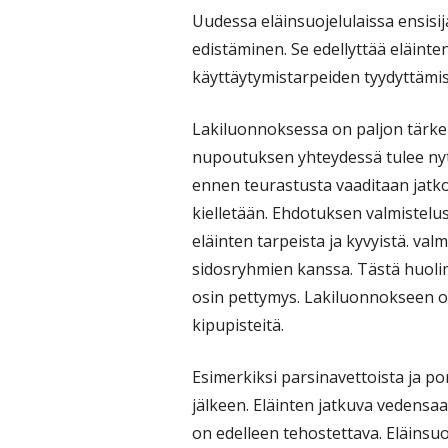
Uudessa eläinsuojelulaissa ensisi
edistäminen. Se edellyttää eläint
käyttäytymistarpeiden tyydyttämi
Lakiluonnoksessa on paljon tärkeit
nupoutuksen yhteydessä tulee nyt
ennen teurastusta vaaditaan jatko
kielletään. Ehdotuksen valmistelu
eläinten tarpeista ja kyvyistä. valm
sidosryhmien kanssa. Tästä huoli
osin pettymys. Lakiluonnokseen on
kipupisteitä.
Esimerkiksi parsinavettoista ja po
jälkeen. Eläinten jatkuva vedensa
on edelleen tehostettava. Eläins