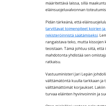
määritettävä laissa, sillä maakun
eläinsuojeluvalvonnan toteutumis
Pidän tärkeänä, että eläinsuojelu
tarvittavat toimenpiteet koirien j
rekisteröinnistä säätämiseksi
. Le
rangaistava teko, mutta kissojen 
teoistaan. Tämä johtuu siitä, ett
mahdotonta yhdistää sen omistaj
ratkaisu.
Vastuuministeri Jari Lepän johdoll
välttämätöntä kuulla tarkkaan ja 
välttämättömät korjaukset. Lakiin 
turvaa eläinten hyvinvoinnin ja suo