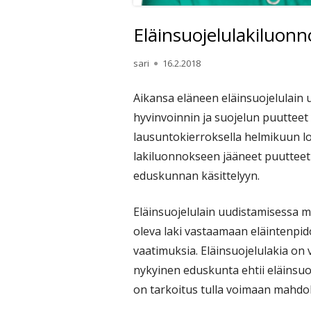
Eläinsuojelulakiluonn
Kirjoittaja
Julkaistu
sari
16.2.2018
Aikansa eläneen eläinsuojelulain 
hyvinvoinnin ja suojelun puutteet 
lausuntokierroksella helmikuun lo
lakiluonnokseen jääneet puutteet
eduskunnan käsittelyyn.
Eläinsuojelulain uudistamisessa 
oleva laki vastaamaan eläintenpid
vaatimuksia. Eläinsuojelulakia on 
nykyinen eduskunta ehtii eläinsuoj
on tarkoitus tulla voimaan mahdo