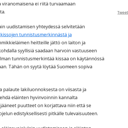
ta viranomaisena ei riitä turvaamaan
ta.
Tweet
lain uudistamisen yhteydessä selvitetään
a kissojen tunnistusmerkinnästä ja
mmikkieläimen heitteille jättö on laiton ja
kohdalla syyllisiä saadaan harvoin vastuuseen
ä ilman tunnistusmerkintää kissaa on käytännössä
aan. Tähän on syytä löytää Suomeen sopiva
a palaute lakiluonnoksesta on viisasta ja
tehdä eläinten hyvinvoinnin kannalta
jääneet puutteet on korjattava niin että se
jelun edistyksellisesti pitkälle tulevaisuuteen.