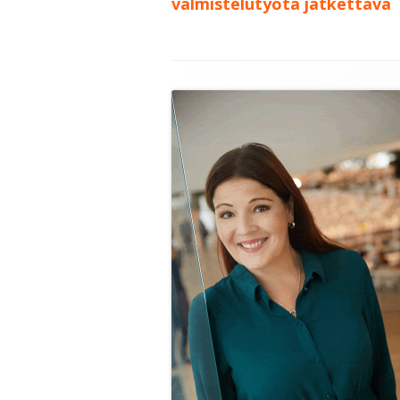
valmistelutyötä jatkettava
Alapalkin
sisältö