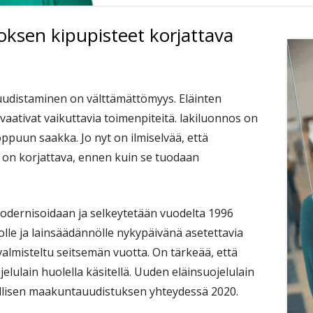
oksen kipupisteet korjattava
Si
uudistaminen on välttämättömyys. Eläinten
vaativat vaikuttavia toimenpiteitä. lakiluonnos on
ppuun saakka. Jo nyt on ilmiselvää, että
 on korjattava, ennen kuin se tuodaan
modernisoidaan ja selkeytetään vuodelta 1996
olle ja lainsäädännölle nykypäivänä asetettavia
valmisteltu seitsemän vuotta. On tärkeää, että
elulain huolella käsitellä. Uuden eläinsuojelulain
llisen maakuntauudistuksen yhteydessä 2020.