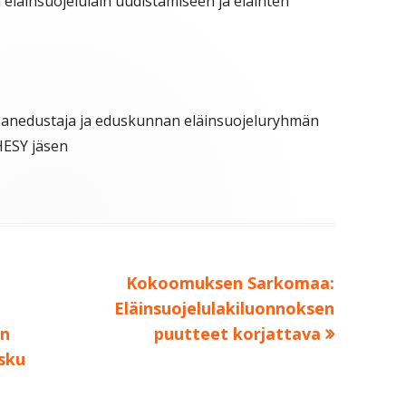
 eläinsuojelulain uudistamiseen ja eläinten
anedustaja ja eduskunnan eläinsuojeluryhmän
HESY jäsen
Seuraava:
Kokoomuksen Sarkomaa:
Eläinsuojelulakiluonnoksen
on
puutteet korjattava
isku