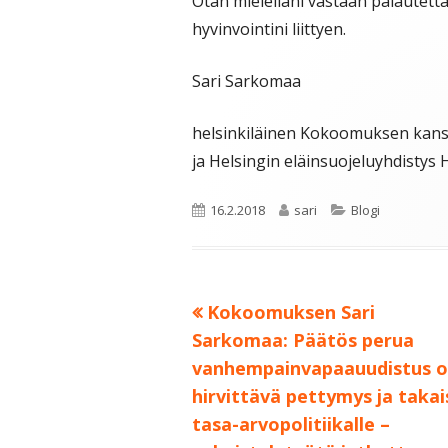
Otan mielelläni vastaan palautetta
hyvinvointini liittyen.
Sari Sarkomaa
helsinkiläinen Kokoomuksen kans
ja Helsingin eläinsuojeluyhdistys 
Julkaistu
Kirjoittaja
Kategoriat
16.2.2018
sari
Blogi
Edellinen:
Kokoomuksen Sari
Artikkelien
Sarkomaa: Päätös perua
selaus
vanhempainvapaauudistus 
hirvittävä pettymys ja taka
tasa-arvopolitiikalle –