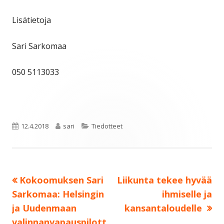
Lisätietoja
Sari Sarkomaa
050 5113033
Julkaistu
Kirjoittaja
Kategoriat
12.4.2018
sari
Tiedotteet
Edellinen:
Seuraava:
Kokoomuksen Sari
Liikunta tekee hyvää
Artikkelien
Sarkomaa: Helsingin
ihmiselle ja
selaus
ja Uudenmaan
kansantaloudelle
valinnanvapauspilott