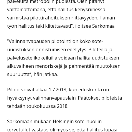
palveluita metropolin puolesta. Olen pitänyt
välttämättömänä, että hallitus kehysriihessä
varmistaa pilottirahoituksen riittävyyden. Tämän
työn hallitus teki kiitettävästi”, iloitsee Sarkomaa.
”Valinnanvapauden pilotointi on koko sote-
uudistuksen onnistumisen edellytys. Piloteilla ja
palvelusetelikokeiluilla voidaan hallita uudistuksen
alkuvaiheen menoriskejä ja pehmentää muutoksen
suuruutta”, hän jatkaa.
Pilotit voivat alkaa 1.7.2018, kun eduskunta on
hyväksynyt valinnanvapauslain. Päätökset piloteista
tehdään toukokuussa 2018.
Sarkomaan mukaan Helsingin sote-huoliin
tervetullut vastaus oli myös se, että hallitus lupasi