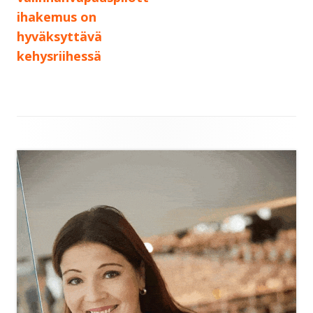
ihakemus on
hyväksyttävä
kehysriihessä
Sivupalkki