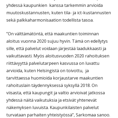
yhdessä kaupunkien kanssa tarkemmin arvioida
muutoskustannusten, kuten tila- ja ict-kustannusten
sekä palkkaharmonisaation todellista tasoa.
”On välttämätöntä, että maakuntien toiminnan
aloitus vuonna 2020 sujuu hyvin. Tämä on edellytys
sille, että palvelut voidaan järjestää laadukkaasti ja
vaikuttavasti. Myös aloitusvuoden 2020 rahoituksen
riittävyyttä palvelutarpeen kasvussa on luvattu
arvioida, kuten Helsingistä on toivottu, ja
tarvittaessa huomioida korjaustarve maakuntien
rahoituslain täydennyksessä syksyllä 2018. On
viisasta, että kaupungit ja valtio arvioivat jatkossa
yhdessä näitä vaikutuksia ja etsivät yhtenevät
näkemyksen luvuista. Kaupunkilaisten palvelut
turvataan parhaiten yhteistyössä”, Sarkomaa sanoo.