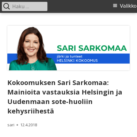
Haku:
Ensisijainen
Valikko
valikko
Siirry
SARI SARKOMAA
sisältöön
Kokoomuksen Sari Sarkomaa:
Mainioita vastauksia Helsingin ja
Uudenmaan sote-huoliin
kehysriihestä
Kirjoittaja
Julkaistu
sari
12.4.2018