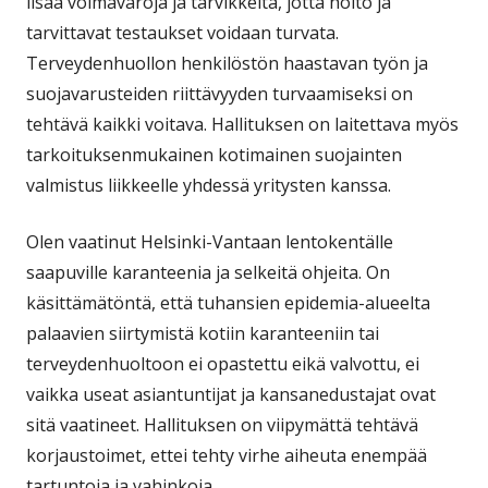
lisää voimavaroja ja tarvikkeita, jotta hoito ja
tarvittavat testaukset voidaan turvata.
Terveydenhuollon henkilöstön haastavan työn ja
suojavarusteiden riittävyyden turvaamiseksi on
tehtävä kaikki voitava. Hallituksen on laitettava myös
tarkoituksenmukainen kotimainen suojainten
valmistus liikkeelle yhdessä yritysten kanssa.
Olen vaatinut Helsinki-Vantaan lentokentälle
saapuville karanteenia ja selkeitä ohjeita. On
käsittämätöntä, että tuhansien epidemia-alueelta
palaavien siirtymistä kotiin karanteeniin tai
terveydenhuoltoon ei opastettu eikä valvottu, ei
vaikka useat asiantuntijat ja kansanedustajat ovat
sitä vaatineet. Hallituksen on viipymättä tehtävä
korjaustoimet, ettei tehty virhe aiheuta enempää
tartuntoja ja vahinkoja.