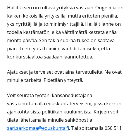
Hallituksen on tultava yrityksiä vastaan. Ongelmia on
kaiken kokoisilla yrityksillä, mutta eritoten pienillä,
yksinyrittäjillä ja toiminimiyrittäjillä. Heillä tilanne on
todella kestämätön, eikä välttämättä kestetä enää
monta päivää. Sen takia suoraa tukea on saatava
pian. Teen työtä toimien vauhdittamiseksi, että
konkurssiaaltoa saadaan laannutettua.
Ajatukset ja terveiset ovat aina tervetulleita. Ne ovat
minulle tärkeitä. Pidetään yhteyttä.
Voit seurata työtäni kansanedustajana
vastaanottamalla eduskuntaterveiseni, jossa kerron
ajankohtaisista politiikan kuulumisista. Kirjeen voit
tilata lähettämällä minulle sähköpostia
sari.sarkomaa@eduskunta.fi
. Tai soittamalla 050 511