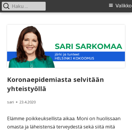
Haku:
Ensisijainen
Valikko
valikko
Siirry
SARI SARKOMAA
sisältöön
Koronaepidemiasta selvitään
yhteistyöllä
Kirjoittaja
Julkaistu
sari
23.4.2020
Elämme poikkeuksellista aikaa. Moni on huolissaan
omasta ja läheistensä terveydestä sekä siitä mitä