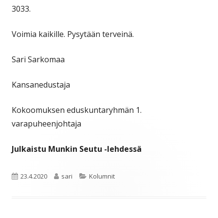
3033.
Voimia kaikille. Pysytään terveinä.
Sari Sarkomaa
Kansanedustaja
Kokoomuksen eduskuntaryhmän 1.
varapuheenjohtaja
Julkaistu Munkin Seutu -lehdessä
Julkaistu
Kirjoittaja
Kategoriat
23.4.2020
sari
Kolumnit