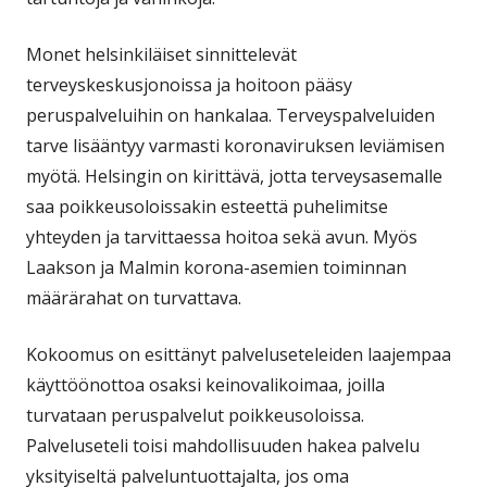
Monet helsinkiläiset sinnittelevät
terveyskeskusjonoissa ja hoitoon pääsy
peruspalveluihin on hankalaa. Terveyspalveluiden
tarve lisääntyy varmasti koronaviruksen leviämisen
myötä. Helsingin on kirittävä, jotta terveysasemalle
saa poikkeusoloissakin esteettä puhelimitse
yhteyden ja tarvittaessa hoitoa sekä avun. Myös
Laakson ja Malmin korona-asemien toiminnan
määrärahat on turvattava.
Kokoomus on esittänyt palveluseteleiden laajempaa
käyttöönottoa osaksi keinovalikoimaa, joilla
turvataan peruspalvelut poikkeusoloissa.
Palveluseteli toisi mahdollisuuden hakea palvelu
yksityiseltä palveluntuottajalta, jos oma