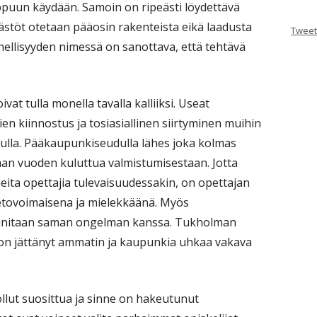
ppuun käydään. Samoin on ripeästi löydettävä
säästöt otetaan pääosin rakenteista eikä laadusta
Tweet
ellisyyden nimessä on sanottava, että tehtävä
vat tulla monella tavalla kalliiksi. Useat
jien kiinnostus ja tosiasiallinen siirtyminen muihin
vulla. Pääkaupunkiseudulla lähes joka kolmas
an vuoden kuluttua valmistumisestaan. Jotta
uneita opettajia tulevaisuudessakin, on opettajan
etovoimaisena ja mielekkäänä. Myös
initaan saman ongelman kanssa. Tukholman
 on jättänyt ammatin ja kaupunkia uhkaa vakava
lut suosittua ja sinne on hakeutunut