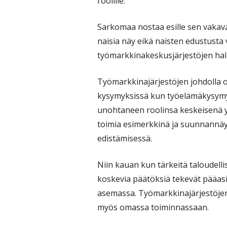
roolille.
Sarkomaa nostaa esille sen vakava
naisia näy eikä naisten edustusta
työmarkkinakeskusjärjestöjen hall
Työmarkkinajärjestöjen johdolla o
kysymyksissä kun työelämäkysymyk
unohtaneen roolinsa keskeisenä yh
toimia esimerkkinä ja suunnannäy
edistämisessä.
Niin kauan kun tärkeitä taloudelli
koskevia päätöksiä tekevät pääasi
asemassa. Työmarkkinajärjestöjen
myös omassa toiminnassaan.