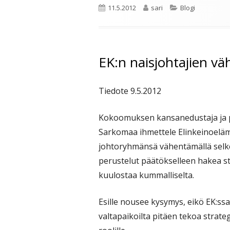
Julkaistu
Kirjoittaja
Kategoriat
11.5.2012
sari
Blogi
EK:n naisjohtajien 
Tiedote 9.5.2012
Kokoomuksen kansanedustaja ja 
Sarkomaa ihmettele Elinkeinoelämä
johtoryhmänsä vähentämällä selke
perustelut päätökselleen hakea st
kuulostaa kummalliselta.
Esille nousee kysymys, eikö EK:ss
valtapaikoilta pitäen tekoa strate