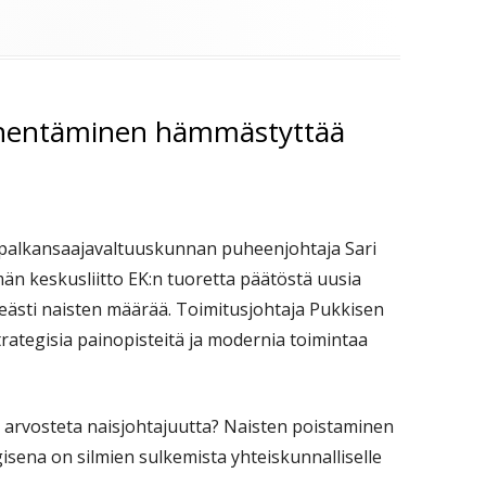
vähentäminen hämmästyttää
palkansaajavaltuuskunnan puheenjohtaja Sari
n keskusliitto EK:n tuoretta päätöstä uusia
ästi naisten määrää. Toimitusjohtaja Pukkisen
rategisia painopisteitä ja modernia toimintaa
a arvosteta naisjohtajuutta? Naisten poistaminen
gisena on silmien sulkemista yhteiskunnalliselle