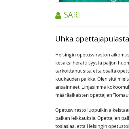
TEKIJÄ:
SARI
Uhka opettajapulasta
Helsingin opetusviraston aikomus
kesäksi herätti syystä paljon huom
tarkoittanut sitä, että osalta opet
kuukauden palkka. Olen sitä mielt
ansainneet. Linjasimme kokoomu
määräaikaisten opettajien ”lomau
Opetusvirasto luopuikin aikeistaa
palkan leikkauksia. Opettajien pa
tosiasiaa, että Helsingin opetusto