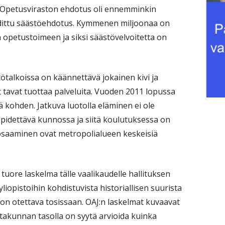
 Opetusviraston ehdotus oli ennemminkin
dittu säästöehdotus. Kymmenen miljoonaa on
in opetustoimeen ja siksi säästövelvoitetta on
talkoissa on käännettävä jokainen kivi ja
tavat tuottaa palveluita. Vuoden 2011 lopussa
tä kohden. Jatkuva luotolla eläminen ei ole
 pidettävä kunnossa ja siitä koulutuksessa on
osaaminen ovat metropolialueen keskeisiä
tuore laskelma tälle vaalikaudelle hallituksen
liopistoihin kohdistuvista historiallisen suurista
 on otettava tosissaan. OAJ:n laskelmat kuvaavat
altakunnan tasolla on syytä arvioida kuinka