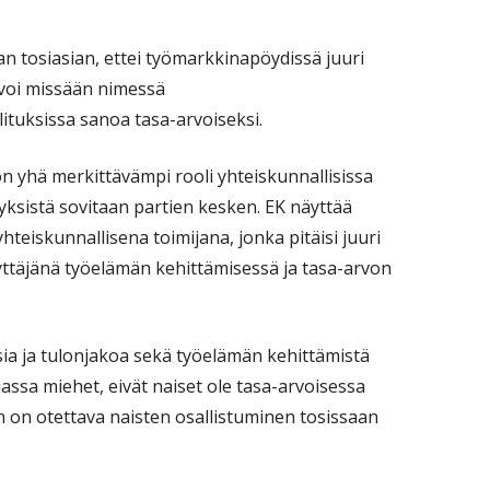
n tosiasian, ettei työmarkkinapöydissä juuri
 voi missään nimessä
ituksissa sanoa tasa-arvoiseksi.
n yhä merkittävämpi rooli yhteiskunnallisissa
sistä sovitaan partien kesken. EK näyttää
teiskunnallisena toimijana, jonka pitäisi juuri
ttäjänä työelämän kehittämisessä ja tasa-arvon
sia ja tulonjakoa sekä työelämän kehittämistä
assa miehet, eivät naiset ole tasa-arvoisessa
 on otettava naisten osallistuminen tosissaan