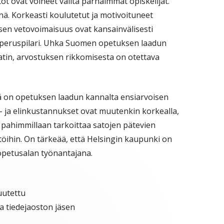
stot ovat voineet valita parhaimmat opiskelijat.
enä. Korkeasti koulutetut ja motivoituneet
sen vetovoimaisuus ovat kansainvälisesti
peruspilari. Uhka Suomen opetuksen laadun
atin, arvostuksen rikkomisesta on otettava
ä on opetuksen laadun kannalta ensiarvoisen
s- ja elinkustannukset ovat muutenkin korkealla,
i pahimmillaan tarkoittaa satojen pätevien
öihin. On tärkeää, että Helsingin kaupunki on
 opetusalan työnantajana.
uutettu
ja tiedejaoston jäsen