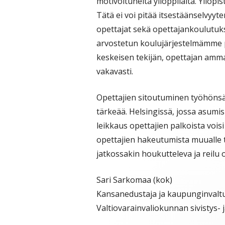
motivoituneita ylioppilaita. Yliopi
Tätä ei voi pitää itsestäänselvyyt
opettajat sekä opettajankoulutuk
arvostetun koulujärjestelmämme 
keskeisen tekijän, opettajan amm
vakavasti.
Opettajien sitoutuminen työhöns
tärkeää. Helsingissä, jossa asumi
leikkaus opettajien palkoista vois
opettajien hakeutumista muualle t
jatkossakin houkutteleva ja reilu
Sari Sarkomaa (kok)
Kansanedustaja ja kaupunginvalt
Valtiovarainvaliokunnan sivistys- 