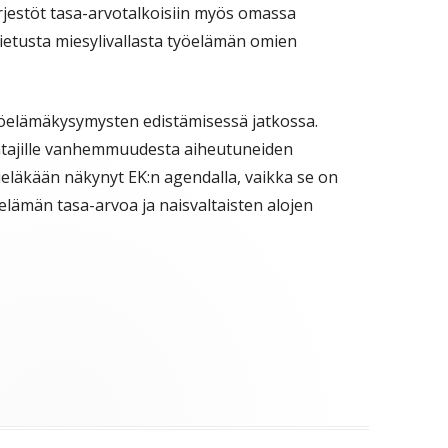
estöt tasa-arvotalkoisiin myös omassa
ietusta miesylivallasta työelämän omien
yöelämäkysymysten edistämisessä jatkossa.
ntajille vanhemmuudesta aiheutuneiden
eläkään näkynyt EK:n agendalla, vaikka se on
lämän tasa-arvoa ja naisvaltaisten alojen