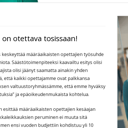
Si
 on otettava tosissaan!
 keskeyttää määräaikaisten opettajien työsuhde
iota. Säästötoimenpiteeksi kaavailtu esitys olisi
tajista olisi jäänyt saamatta ainakin yhden
ä, että kaikki opettajamme ovat palkkansa
ksen valtuustoryhmässämme, että emme hyväksy
tuksia” ja epäoikeudenmukaista kohtelua.
n esittää määräaikaisten opettajien kesäajan
lkkaleikkauksien peruminen ei muuta sitä
imen ensi vuoden budjettiin kohdistuu yli 10