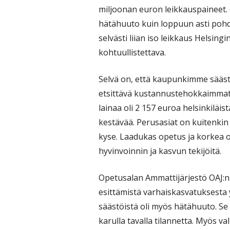
miljoonan euron leikkauspaineet.
hätähuuto kuin loppuun asti poh
selvästi liian iso leikkaus Helsing
kohtuullistettava.
Selvä on, että kaupunkimme säästö
etsittävä kustannustehokkaimmat 
lainaa oli 2 157 euroa helsinkiläis
kestävää. Perusasiat on kuitenkin
kyse. Laadukas opetus ja korkea 
hyvinvoinnin ja kasvun tekijöitä.
Opetusalan Ammattijärjestö OAJ:n 
esittämistä varhaiskasvatuksesta y
säästöistä oli myös hätähuuto. Se
karulla tavalla tilannetta. Myös v