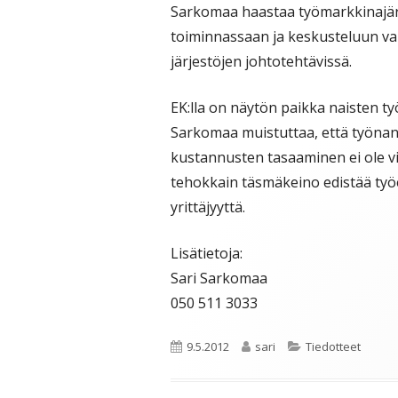
Sarkomaa haastaa työmarkkinajärj
toiminnassaan ja keskusteluun va
järjestöjen johtotehtävissä.
EK:lla on näytön paikka naisten t
Sarkomaa muistuttaa, että työna
kustannusten tasaaminen ei ole vi
tehokkain täsmäkeino edistää työe
yrittäjyyttä.
Lisätietoja:
Sari Sarkomaa
050 511 3033
Julkaistu
Kirjoittaja
Kategoriat
9.5.2012
sari
Tiedotteet