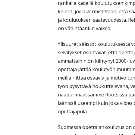
rankalla kädellä koulutuksen kim
keinot, joilla varmistetaan, että 
ja koulutuksen saatavuudesta. Reh
on vähintäänkin vaikea.
Ylisuuret säästöt koulutuksesta voi
selvitykset osoittavat, että opetta
ammatteihin on kiihtynyt 2000-lu
opettaja jättää koulutyön muutam
meillä riittää osaavia ja motivoit
työn pysyttävä houkuttelevana, v
naapurimaassamme Ruotsissa pa
läänissä useampi kuin joka viides
opettajapula.
Suomessa opettajankoulutus on ol