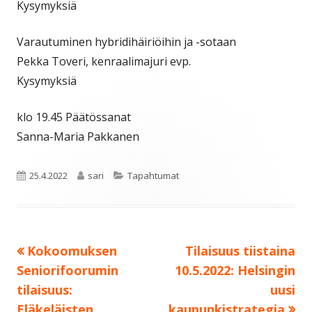
Kysymyksiä
Varautuminen hybridihäiriöihin ja -sotaan
Pekka Toveri, kenraalimajuri evp.
Kysymyksiä
klo 19.45 Päätössanat
Sanna-Maria Pakkanen
Julkaistu
Kirjoittaja
Kategoriat
25.4.2022
sari
Tapahtumat
Edellinen:
Seuraava:
Kokoomuksen
Tilaisuus tiistaina
Artikkelien
Seniorifoorumin
10.5.2022: Helsingin
selaus
tilaisuus:
uusi
Eläkeläisten
kaupunkistrategia