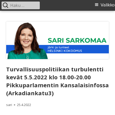
Haku:
Ensisijainen
Valikko
valikko
Siirry
SARI SARKOMAA
sisältöön
Turvallisuuspolitiikan turbulentti
kevät 5.5.2022 klo 18.00-20.00
Pikkuparlamentin Kansalaisinfossa
(Arkadiankatu3)
Kirjoittaja
Julkaistu
sari
25.4.2022