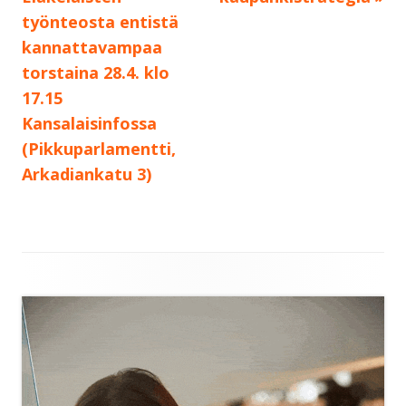
työnteosta entistä
kannattavampaa
torstaina 28.4. klo
17.15
Kansalaisinfossa
(Pikkuparlamentti,
Arkadiankatu 3)
Sivupalkki