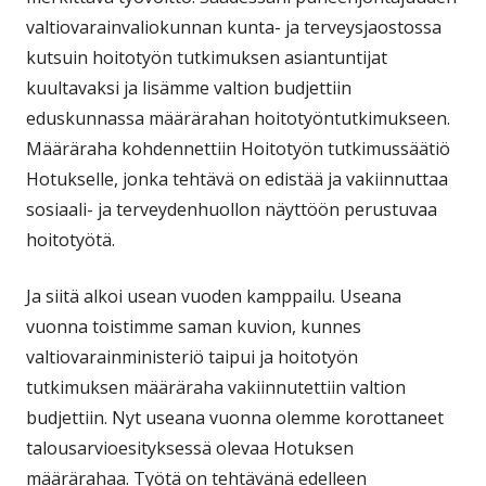
valtiovarainvaliokunnan kunta- ja terveysjaostossa
kutsuin hoitotyön tutkimuksen asiantuntijat
kuultavaksi ja lisämme valtion budjettiin
eduskunnassa määrärahan hoitotyöntutkimukseen.
Määräraha kohdennettiin Hoitotyön tutkimussäätiö
Hotukselle, jonka tehtävä on edistää ja vakiinnuttaa
sosiaali- ja terveydenhuollon näyttöön perustuvaa
hoitotyötä.
Ja siitä alkoi usean vuoden kamppailu. Useana
vuonna toistimme saman kuvion, kunnes
valtiovarainministeriö taipui ja hoitotyön
tutkimuksen määräraha vakiinnutettiin valtion
budjettiin. Nyt useana vuonna olemme korottaneet
talousarvioesityksessä olevaa Hotuksen
määrärahaa. Työtä on tehtävänä edelleen