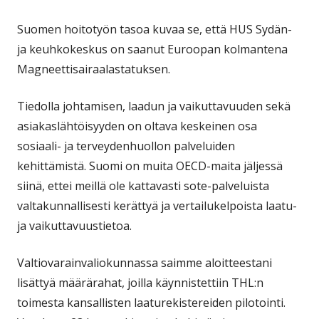
Suomen hoitotyön tasoa kuvaa se, että HUS Sydän-
ja keuhkokeskus on saanut Euroopan kolmantena
Magneettisairaalastatuksen.
Tiedolla johtamisen, laadun ja vaikuttavuuden sekä
asiakaslähtöisyyden on oltava keskeinen osa
sosiaali- ja terveydenhuollon palveluiden
kehittämistä. Suomi on muita OECD-maita jäljessä
siinä, ettei meillä ole kattavasti sote-palveluista
valtakunnallisesti kerättyä ja vertailukelpoista laatu-
ja vaikuttavuustietoa.
Valtiovarainvaliokunnassa saimme aloitteestani
lisättyä määrärahat, joilla käynnistettiin THL:n
toimesta kansallisten laaturekistereiden pilotointi.