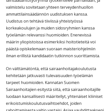
lainsäädäntötyöryhmä työskentelee parhaillaan, ja
valmistelu sovitetaan yhteen terveydenhuollon
ammattilainsäädännön uudistuksen kanssa.
Uudistus on tehtävä tiiviissä yhteistyössä
korkeakoulujen ja muiden sidosryhmien kanssa
työelämän relevanssi huomioiden. Enenevissä
määrin yliopistoissa esimerkiksi hoitotieteitä voi
päästä opiskelemaan suoraan maisteriohjelmiin
ilman erillistä kandidaatin tutkinnon suorittamista.
On välttämätöntä, että sairaanhoitajakoulutusta
kehitetään jatkuvasti tulevaisuuden työelämän
tarpeet huomioiden. Kannatan Suomen
Sairaanhoitajien esitystä siitä, että sairaanhoitajille
luodaan kansallisesti määritellyt, yhtenäiset kliiniset
erikoistumiskoulutusvaihtoehdot, joiden
rahoittamisesta valtio vastaisi. Asiaa vauhdittaakseni