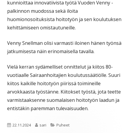
kunnioittaa innovatiivista työtä Vuoden Venny -
palkinnon muodossa sekä iloita
huomionosoituksista hoitotyön ja sen koulutuksen
kehittämiseen omistautuneille.
Venny Snellman olisi varmasti iloinen hänen työnsä
jatkumisesta näin erinomaisella tavalla.
Vielä kerran sydämelliset onnittelut ja kiitos 80-
vuotiaalle Sairaanhoitajien koulutussäätiölle. Suuri
kiitos kaikille hoitotyön piirissä toimineille
arvokkaasta työstänne. Kiitokset työstä, jota teette
varmistaaksenne suomalaisen hoitotyön laadun ja
entistäkin paremman tulevaisuuden.
Julkaistu
Kirjoittaja
Kategoriat
22.11.2024
sari
Puheet