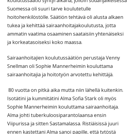
koulutussäätiö syntyi aikana, jolloin sodanjälkeisessä
Suomessa oli suuri tarve koulutetulle
hoitohenkilöstölle. Säätiön tehtävä oli alusta alkaen
tukea ja kehittää sairaanhoitajakoulutusta, jotta
ammatin vaatima osaaminen saataisiin yhtenäiseksi
ja korkeatasoiseksi koko maassa.
Sairaanhoitajien koulutussäätiön perustaja Venny
Snellman oli Sophie Mannerheimin kouluttama
sairaanhoitajia ja hoitotyön arvotettu kehittäjä.
80 vuotta on pitkä aika mutta niin lähellä kuitenkin.
Isotätini ja kummitätini Alma Sofia Stark oli myös
Sophie Mannerheimin kouluttama sairaanhoitaja.
Alma johti tuberkuloosiparantolaansa ensin
Viipurissa ja sitten Sastamalassa. Ristiäisissä juuri
ennen kastettani Alma sanoi papille, että tytöstä