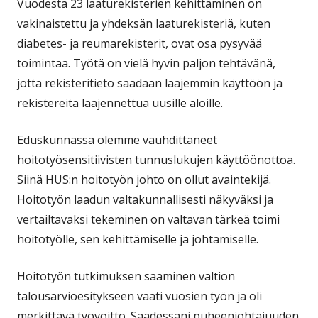
Vuodesta 23 laaturekisterien kehittäminen on
vakinaistettu ja yhdeksän laaturekisteriä, kuten
diabetes- ja reumarekisterit, ovat osa pysyvää
toimintaa. Työtä on vielä hyvin paljon tehtävänä,
jotta rekisteritieto saadaan laajemmin käyttöön ja
rekistereitä laajennettua uusille aloille.
Eduskunnassa olemme vauhdittaneet
hoitotyösensitiivisten tunnuslukujen käyttöönottoa.
Siinä HUS:n hoitotyön johto on ollut avaintekijä.
Hoitotyön laadun valtakunnallisesti näkyväksi ja
vertailtavaksi tekeminen on valtavan tärkeä toimi
hoitotyölle, sen kehittämiselle ja johtamiselle.
Hoitotyön tutkimuksen saaminen valtion
talousarvioesitykseen vaati vuosien työn ja oli
merkittävä työvoitto. Saadessani puheenjohtajuuden