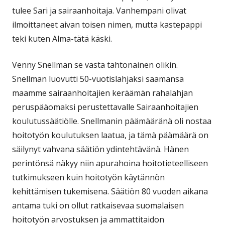
tulee Sari ja sairaanhoitaja. Vanhempani olivat
ilmoittaneet aivan toisen nimen, mutta kastepappi
teki kuten Alma-tätä käski.
Venny Snellman se vasta tahtonainen olikin.
Snellman luovutti 50-vuotislahjaksi saamansa
maamme sairaanhoitajien keräämän rahalahjan
peruspääomaksi perustettavalle Sairaanhoitajien
koulutussäätiölle. Snellmanin päämääränä oli nostaa
hoitotyön koulutuksen laatua, ja tämä päämäärä on
säilynyt vahvana säätiön ydintehtävänä. Hänen
perintönsä näkyy niin apurahoina hoitotieteelliseen
tutkimukseen kuin hoitotyön käytännön
kehittämisen tukemisena. Säätiön 80 vuoden aikana
antama tuki on ollut ratkaisevaa suomalaisen
hoitotyön arvostuksen ja ammattitaidon