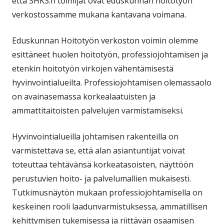
että SHKS:n toimijat ovat eduskunnan hoitotyön
verkostossamme mukana kantavana voimana.
Eduskunnan Hoitotyön verkoston voimin olemme
esittäneet huolen hoitotyön, professiojohtamisen ja
etenkin hoitotyön virkojen vähentämisestä
hyvinvointialueilta. Professiojohtamisen olemassaolo
on avainasemassa korkealaatuisten ja
ammattitaitoisten palvelujen varmistamiseksi.
Hyvinvointialueilla johtamisen rakenteilla on
varmistettava se, että alan asiantuntijat voivat
toteuttaa tehtävänsä korkeatasoisten, näyttöön
perustuvien hoito- ja palvelumallien mukaisesti.
Tutkimusnäytön mukaan professiojohtamisella on
keskeinen rooli laadunvarmistuksessa, ammatillisen
kehittymisen tukemisessa ja riittävän osaamisen