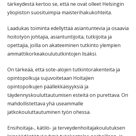
tärkeydestä kertoo se, että ne ovat olleet Helsingin
yliopiston suosituimpia maisterihakukohteita.
Laadukas toiminta edellyttää asiantuntevia ja osaavia
hoitotyön johtajia, asiantuntijoita, tutkijoita ja
opettajia, joilla on akateeminen tutkinto ylempien
ammattikorkeakoulututkintojen lisäksi.
On tärkeää, että sote-alojen tutkintorakenteita ja
opintopolkuja sujuvoitetaan Hoitajien
opintopolkujen päällekkäisyyksiä ja
täydennyskouluttautumisen esteitä on purettava. On
mahdollistettava yhä useammalle
jatkokouluttautuminen työn ohessa.
Ensihoitaja-, kätilö- ja terveydenhoitajakoulutuksen