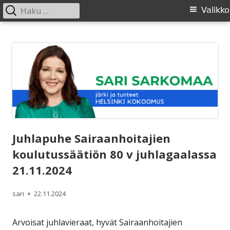
Haku:
Ensisijainen
Valikko
valikko
Siirry
SARI SARKOMAA
sisältöön
Juhlapuhe Sairaanhoitajien
koulutussäätiön 80 v juhlagaalassa
21.11.2024
Kirjoittaja
Julkaistu
sari
22.11.2024
Arvoisat juhlavieraat, hyvät Sairaanhoitajien