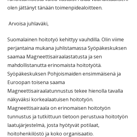
olen jättänyt tänään toimenpidealoitteen.
Arvoisa juhlaväki,
Suomalainen hoitotyö kehittyy vauhdilla. Olin viime
perjantaina mukana juhlistamassa Syöpäkeskuksen
saamaa Magneettisairaalastatusta ja sen
mahdollistanutta erinomaista hoitotyötä.
Syöpäkeskuksen Pohjoismaiden ensimmäisenä ja
Euroopan toisena saama
Magneettisairaalatunnustus tekee hienolla tavalla
näkyväksi korkealaatuisen hoitotyön.
Magneettisairaala on erinomaisen hoitotyön
tunnustus ja tutkittuun tietoon perustuva hoitotyön
laatujärjestelmä, josta hyötyvät potilaat,
hoitohenkilöstö ja koko organisaatio.