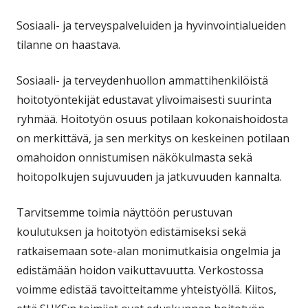
Sosiaali- ja terveyspalveluiden ja hyvinvointialueiden
tilanne on haastava.
Sosiaali- ja terveydenhuollon ammattihenkilöistä
hoitotyöntekijät edustavat ylivoimaisesti suurinta
ryhmää. Hoitotyön osuus potilaan kokonaishoidosta
on merkittävä, ja sen merkitys on keskeinen potilaan
omahoidon onnistumisen näkökulmasta sekä
hoitopolkujen sujuvuuden ja jatkuvuuden kannalta.
Tarvitsemme toimia näyttöön perustuvan
koulutuksen ja hoitotyön edistämiseksi sekä
ratkaisemaan sote-alan monimutkaisia ongelmia ja
edistämään hoidon vaikuttavuutta. Verkostossa
voimme edistää tavoitteitamme yhteistyöllä. Kiitos,