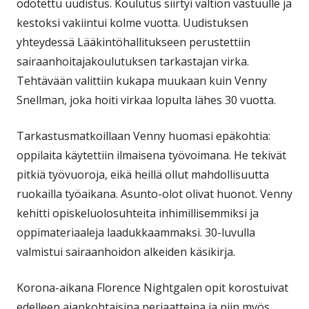
odotettu uudistus. Koulutus siirtyi valtion vastuulle ja
kestoksi vakiintui kolme vuotta. Uudistuksen
yhteydessä Lääkintöhallitukseen perustettiin
sairaanhoitajakoulutuksen tarkastajan virka.
Tehtävään valittiin kukapa muukaan kuin Venny
Snellman, joka hoiti virkaa lopulta lähes 30 vuotta.
Tarkastusmatkoillaan Venny huomasi epäkohtia:
oppilaita käytettiin ilmaisena työvoimana. He tekivät
pitkiä työvuoroja, eikä heillä ollut mahdollisuutta
ruokailla työaikana. Asunto-olot olivat huonot. Venny
kehitti opiskeluolosuhteita inhimillisemmiksi ja
oppimateriaaleja laadukkaammaksi. 30-luvulla
valmistui sairaanhoidon alkeiden käsikirja.
Korona-aikana Florence Nightgalen opit korostuivat
edelleen ajankohtaisina periaatteina ja niin myös