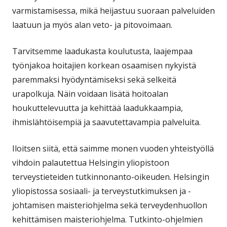
varmistamisessa, mikä heijastuu suoraan palveluiden
laatuun ja myös alan veto- ja pitovoimaan.
Tarvitsemme laadukasta koulutusta, laajempaa
työnjakoa hoitajien korkean osaamisen nykyistä
paremmaksi hyödyntämiseksi sekä selkeitä
urapolkuja. Näin voidaan lisätä hoitoalan
houkuttelevuutta ja kehittää laadukkaampia,
ihmislähtöisempiä ja saavutettavampia palveluita.
Iloitsen siitä, että saimme monen vuoden yhteistyöllä
vihdoin palautettua Helsingin yliopistoon
terveystieteiden tutkinnonanto-oikeuden. Helsingin
yliopistossa sosiaali- ja terveystutkimuksen ja -
johtamisen maisteriohjelma sekä terveydenhuollon
kehittämisen maisteriohjelma. Tutkinto-ohjelmien