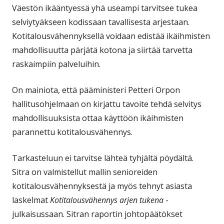
Väestön ikääntyessä yhä useampi tarvitsee tukea
selviytyäkseen kodissaan tavallisesta arjestaan.
Kotitalousvähennyksellä voidaan edistää ikäihmisten
mahdollisuutta pärjätä kotona ja siirtää tarvetta
raskaimpiin palveluihin.
On mainiota, että pääministeri Petteri Orpon
hallitusohjelmaan on kirjattu tavoite tehdä selvitys
mahdollisuuksista ottaa käyttöön ikäihmisten
parannettu kotitalousvähennys.
Tarkasteluun ei tarvitse lähteä tyhjältä pöydältä.
Sitra on valmistellut mallin senioreiden
kotitalousvähennyksestä ja myös tehnyt asiasta
laskelmat
Kotitalousvähennys arjen tukena
-
julkaisussaan. Sitran raportin johtopäätökset