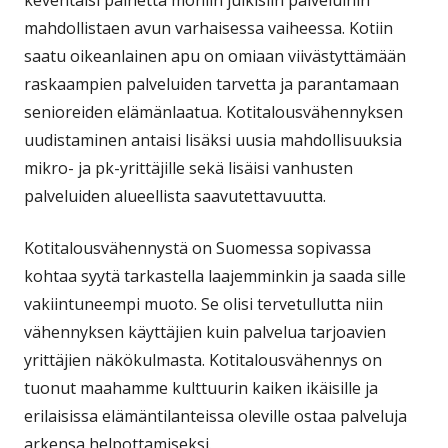
mahdollistaen avun varhaisessa vaiheessa. Kotiin
saatu oikeanlainen apu on omiaan viivästyttämään
raskaampien palveluiden tarvetta ja parantamaan
senioreiden elämänlaatua. Kotitalousvähennyksen
uudistaminen antaisi lisäksi uusia mahdollisuuksia
mikro- ja pk-yrittäjille sekä lisäisi vanhusten
palveluiden alueellista saavutettavuutta.
Kotitalousvähennystä on Suomessa sopivassa
kohtaa syytä tarkastella laajemminkin ja saada sille
vakiintuneempi muoto. Se olisi tervetullutta niin
vähennyksen käyttäjien kuin palvelua tarjoavien
yrittäjien näkökulmasta. Kotitalousvähennys on
tuonut maahamme kulttuurin kaiken ikäisille ja
erilaisissa elämäntilanteissa oleville ostaa palveluja
arkensa helpottamiseksi.