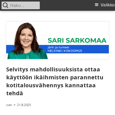
Haku:
Ensisijainen
Valikko
valikko
Siirry
SARI SARKOMAA
sisältöön
Selvitys mahdollisuuksista ottaa
käyttöön ikäihmisten parannettu
kotitalousvähennys kannattaa
tehdä
Kirjoittaja
Julkaistu
sari
21.8.2025