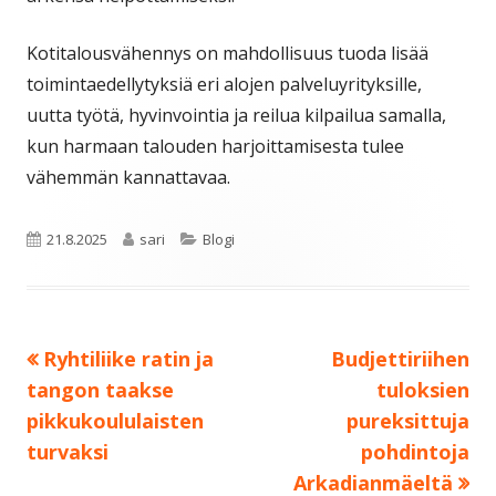
Kotitalousvähennys on mahdollisuus tuoda lisää
toimintaedellytyksiä eri alojen palveluyrityksille,
uutta työtä, hyvinvointia ja reilua kilpailua samalla,
kun harmaan talouden harjoittamisesta tulee
vähemmän kannattavaa.
Julkaistu
Kirjoittaja
Kategoriat
21.8.2025
sari
Blogi
Edellinen:
Seuraava:
Ryhtiliike ratin ja
Budjettiriihen
Artikkelien
tangon taakse
tuloksien
selaus
pikkukoululaisten
pureksittuja
turvaksi
pohdintoja
Arkadianmäeltä