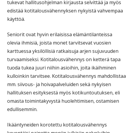
tukevat hallitusohjelman kirjausta selvittää ja myös
edistää kotitalousvähennyksen nykyistä vahvempaa
käyttöä.
Seniorit ovat hyvin erilaisissa elämäntilanteissa
olevia ihmisiä, joista monet tarvitsevat vuosien
karttuessa yksilöllisiä ratkaisuja arjen sujuvuuden
turvaamiseksi. Kotitalousvähennys on ketterä tapa
tuoda tukea juuri niihin asioihin, joita ikäihminen
kulloinkin tarvitsee. Kotitalousvähennys mahdollistaa
mm. siivous- ja hoivapalveluiden sekä nykyisen
hallituksen esityksestä myös kotikuntoutuksen, eli
omasta toimintakyvystä huolehtimisen, ostamisen
edullisemmin.
Ikääntyneiden korotettu kotitalousvähennys
keventäisi painetta moniin julkisiin palveluihin