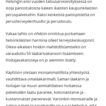
Helsingin ensi vuoden talousarvioesityksessä on
isoja panostuksista kaiken ikäisten kaupunkilaisten
peruspalveluihin. Kaksi keskeistä painopistettä on
perusterveydenhuolto ja peruskoulu.
Vakaa tahto on vihdoin onnistua purkamaan
helsinkiläisten harmina olleet terveyskeskusjonot.
Oikea-aikaisen hoidon mahdollistamiseksi on
varauduttu 50 lääkärivakanssin lisäämiseen.
Hoitajavakansseja on jo aiemmin lisätty.
Käyttöön otetaan moniammatillista yhteistyötä
vauhdittava omalääkärimalli. Saman lääkärin ja
hoitajan tai muun ammattilaisen hoitaessa
palveluiden laatu paranee, kokonaistarve ja -
kustannukset pienenevät. Varsinkin monisairaille ja
paljon palveluja tarvitseville on suuri helpotus, että