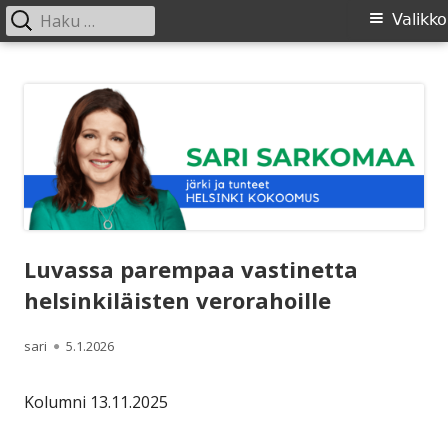
Haku:
Ensisijainen
Valikko
valikko
Siirry
SARI SARKOMAA
sisältöön
Luvassa parempaa vastinetta
helsinkiläisten verorahoille
Kirjoittaja
Julkaistu
sari
5.1.2026
Kolumni 13.11.2025