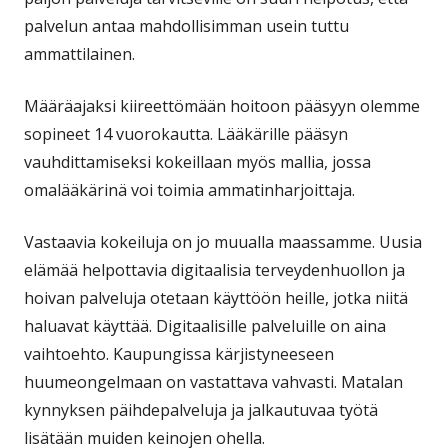
palvelun antaa mahdollisimman usein tuttu
ammattilainen.
Määräajaksi kiireettömään hoitoon pääsyyn olemme
sopineet 14 vuorokautta. Lääkärille pääsyn
vauhdittamiseksi kokeillaan myös mallia, jossa
omalääkärinä voi toimia ammatinharjoittaja.
Vastaavia kokeiluja on jo muualla maassamme. Uusia
elämää helpottavia digitaalisia terveydenhuollon ja
hoivan palveluja otetaan käyttöön heille, jotka niitä
haluavat käyttää. Digitaalisille palveluille on aina
vaihtoehto. Kaupungissa kärjistyneeseen
huumeongelmaan on vastattava vahvasti. Matalan
kynnyksen päihdepalveluja ja jalkautuvaa työtä
lisätään muiden keinojen ohella.