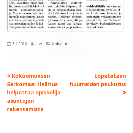
Julkaistu
Kirjoittaja
Kategoriat
5.1.2026
sari
Kolumnit
Edellinen:
Seuraava:
Kokoomuksen
Lopetetaan
Artikkelien
Sarkomaa: Hallitus
huumeiden peukutus
selaus
helpottaa opiskelija-
asuntojen
rakentamista