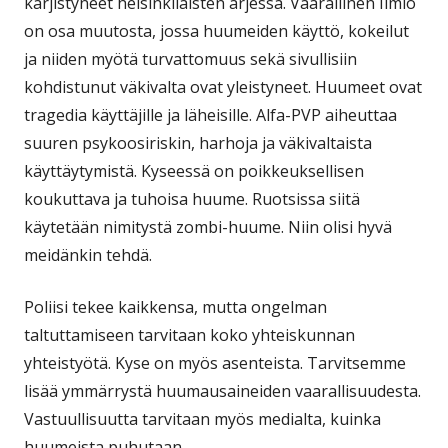
kärjistyneet helsinkiläisten arjessa. Vaarallinen Ilmiö
on osa muutosta, jossa huumeiden käyttö, kokeilut
ja niiden myötä turvattomuus sekä sivullisiin
kohdistunut väkivalta ovat yleistyneet. Huumeet ovat
tragedia käyttäjille ja läheisille. Alfa-PVP aiheuttaa
suuren psykoosiriskin, harhoja ja väkivaltaista
käyttäytymistä. Kyseessä on poikkeuksellisen
koukuttava ja tuhoisa huume. Ruotsissa siitä
käytetään nimitystä zombi-huume. Niin olisi hyvä
meidänkin tehdä.
Poliisi tekee kaikkensa, mutta ongelman
taltuttamiseen tarvitaan koko yhteiskunnan
yhteistyötä. Kyse on myös asenteista. Tarvitsemme
lisää ymmärrystä huumausaineiden vaarallisuudesta.
Vastuullisuutta tarvitaan myös medialta, kuinka
huumeista puhutaan.