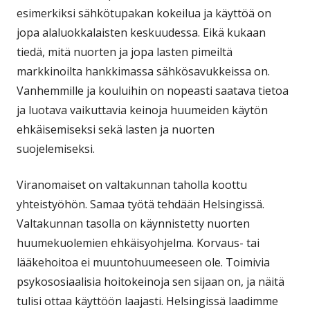
esimerkiksi sähkötupakan kokeilua ja käyttöä on
jopa alaluokkalaisten keskuudessa. Eikä kukaan
tiedä, mitä nuorten ja jopa lasten pimeiltä
markkinoilta hankkimassa sähkösavukkeissa on.
Vanhemmille ja kouluihin on nopeasti saatava tietoa
ja luotava vaikuttavia keinoja huumeiden käytön
ehkäisemiseksi sekä lasten ja nuorten
suojelemiseksi.
Viranomaiset on valtakunnan taholla koottu
yhteistyöhön. Samaa työtä tehdään Helsingissä.
Valtakunnan tasolla on käynnistetty nuorten
huumekuolemien ehkäisyohjelma. Korvaus- tai
lääkehoitoa ei muuntohuumeeseen ole. Toimivia
psykososiaalisia hoitokeinoja sen sijaan on, ja näitä
tulisi ottaa käyttöön laajasti. Helsingissä laadimme