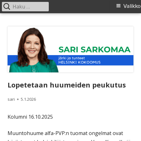
Haku:
Ensisijainen
Valikko
valikko
Siirry
SARI SARKOMAA
sisältöön
Lopetetaan huumeiden peukutus
Kirjoittaja
Julkaistu
sari
5.1.2026
Kolumni 16.10.2025
Muuntohuume alfa-PVP:n tuomat ongelmat ovat