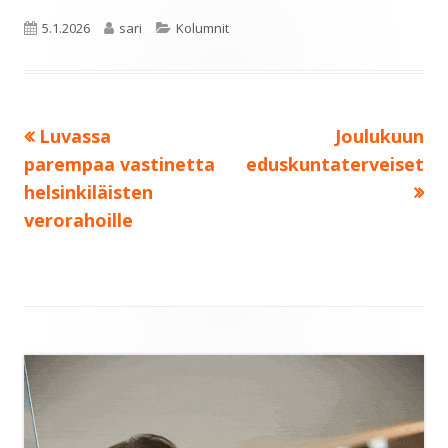
Julkaistu
Kirjoittaja
Kategoriat
5.1.2026
sari
Kolumnit
Edellinen:
Seuraava:
Luvassa
Joulukuun
Artikkelien
parempaa vastinetta
eduskuntaterveiset
selaus
helsinkiläisten
verorahoille
Sivupalkki