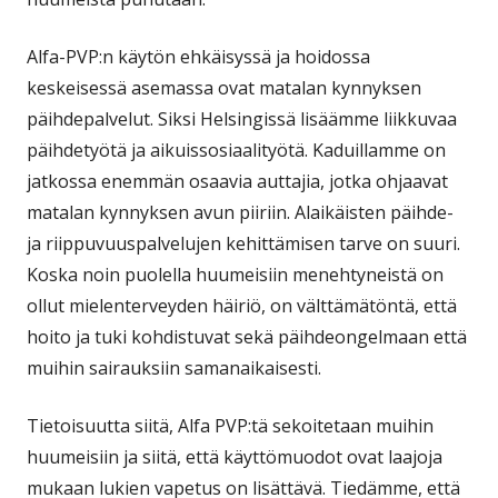
Alfa-PVP:n käytön ehkäisyssä ja hoidossa
keskeisessä asemassa ovat matalan kynnyksen
päihdepalvelut. Siksi Helsingissä lisäämme liikkuvaa
päihdetyötä ja aikuissosiaalityötä. Kaduillamme on
jatkossa enemmän osaavia auttajia, jotka ohjaavat
matalan kynnyksen avun piiriin. Alaikäisten päihde-
ja riippuvuuspalvelujen kehittämisen tarve on suuri.
Koska noin puolella huumeisiin menehtyneistä on
ollut mielenterveyden häiriö, on välttämätöntä, että
hoito ja tuki kohdistuvat sekä päihdeongelmaan että
muihin sairauksiin samanaikaisesti.
Tietoisuutta siitä, Alfa PVP:tä sekoitetaan muihin
huumeisiin ja siitä, että käyttömuodot ovat laajoja
mukaan lukien vapetus on lisättävä. Tiedämme, että