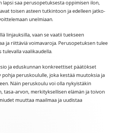
en lapsi saa perusopetuksesta oppimisen ilon,
ntavat toisen asteen tutkintoon ja edelleen jatko-
avoittelemaan unelmiaan.
ä linjauksilla, vaan se vaatii tuekseen
a ja riittäviä voimavaroja. Perusopetuksen tulee
 tulevalla vaalikaudella.
sio ja eduskunnan konkreettiset päätökset
 pohja peruskoululle, joka kestää muutoksia ja
een. Näin peruskoulu voi olla nykyistäkin
 tasa-arvon, merkityksellisen elämän ja toivon
lmiudet muuttaa maailmaa ja uudistaa