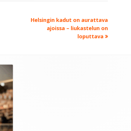
Seuraava:
Helsingin kadut on aurattava
ajoissa – liukastelun on
loputtava