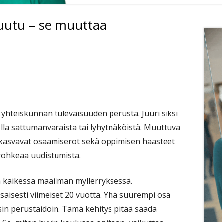
uutu – se muuttaa
Si
hteiskunnan tulevaisuuden perusta. Juuri siksi
lla sattumanvaraista tai lyhytnäköistä. Muuttuva
 kasvavat osaamiserot sekä oppimisen haasteet
 rohkeaa uudistumista.
 kaikessa maailman myllerryksessä.
saisesti viimeiset 20 vuotta. Yhä suurempi osa
in perustaidoin. Tämä kehitys pitää saada