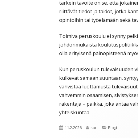
tärkein tavoite on se, että jokain
riittävät tiedot ja taidot, jotka ka
opintoihin tai työelämään sekä t
Toimiva peruskoulu ei synny pelkill
johdonmukaista koulutuspolitiikka
olla erityisenä painopisteenä myös
Kun peruskoulun tulevaisuuden vi
kulkevat samaan suuntaan, syntyy
vahvistaa luottamusta tulevaisuut
vahvemmin osaamisen, sivistyksen,
rakentaja – paikka, joka antaa va
yhteiskuntaa.
Julkaistu
Kirjoittaja
Kategoriat
11.2.2026
sari
Blogi