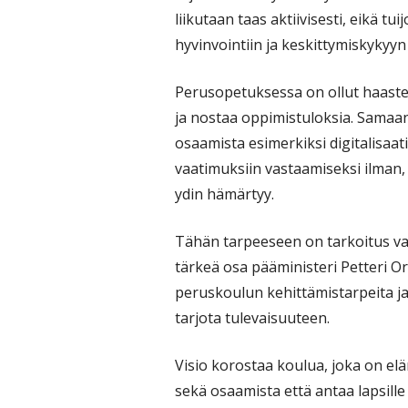
liikutaan taas aktiivisesti, eikä t
hyvinvointiin ja keskittymiskykyyn 
Perusopetuksessa on ollut haastee
ja nostaa oppimistuloksia. Samaan
osaamista esimerkiksi digitalisaat
vaatimuksiin vastaamiseksi ilman,
ydin hämärtyy.
Tähän tarpeeseen on tarkoitus va
tärkeä osa pääministeri Petteri Or
peruskoulun kehittämistarpeita ja 
tarjota tulevaisuuteen.
Visio korostaa koulua, joka on el
sekä osaamista että antaa lapsille