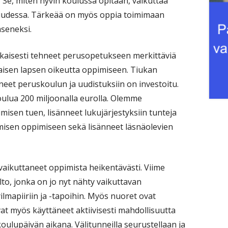
 Se, miten hyvin koulussa opitaan, vaikuttaa
suudessa. Tärkeää on myös oppia toimimaan
seneksi.
kaisesti tehneet perusopetukseen merkittäviä
kaisen lapsen oikeutta oppimiseen. Tiukan
eet peruskoulun ja uudistuksiin on investoitu.
lua 200 miljoonalla eurolla. Olemme
misen tuen, lisänneet lukujärjestyksiin tunteja
emisen oppimiseen sekä lisänneet läsnäolevien
aikuttaneet oppimista heikentävästi. Viime
to, jonka on jo nyt nähty vaikuttavan
lmapiiriin ja -tapoihin. Myös nuoret ovat
ovat myös käyttäneet aktiivisesti mahdollisuutta
oulupäivän aikana. Välitunneilla seurustellaan ja