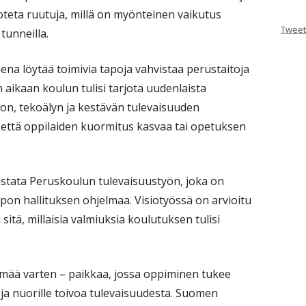
uijoteta ruutuja, millä on myönteinen vaikutus
Tweet
tunneilla.
na löytää toimivia tapoja vahvistaa perustaitoja
 aikaan koulun tulisi tarjota uudenlaista
ion, tekoälyn ja kestävän tulevaisuuden
 että oppilaiden kuormitus kasvaa tai opetuksen
stata Peruskoulun tulevaisuustyön, joka on
pon hallituksen ohjelmaa. Visiotyössä on arvioitu
sitä, millaisia valmiuksia koulutuksen tulisi
ämää varten – paikkaa, jossa oppiminen tukee
 ja nuorille toivoa tulevaisuudesta. Suomen