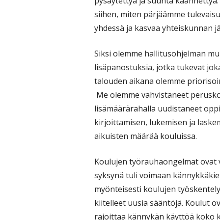
pysäytettyä ja suunta käännettyä.
siihen, miten pärjäämme tulevai
yhdessä ja kasvaa yhteiskunnan jä
Siksi olemme hallitusohjelman mu
lisäpanostuksia, jotka tukevat jo
talouden aikana olemme priorisoin
Me olemme vahvistaneet peruskou
lisämäärärahalla uudistaneet oppi
kirjoittamisen, lukemisen ja lask
aikuisten määrää kouluissa.
Koulujen työrauhaongelmat ovat v
syksynä tuli voimaan kännykkäkiel
myönteisesti koulujen työskentelyi
kiitelleet uusia sääntöjä. Koulut 
rajoittaa kännykän käyttöä koko k