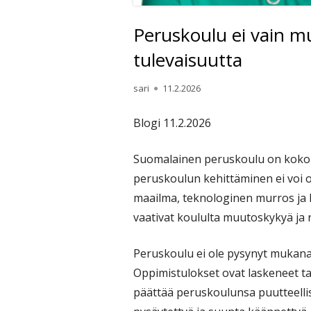
Peruskoulu ei vain m
tulevaisuutta
Kirjoittaja
Julkaistu
sari
11.2.2026
Blogi 11.2.2026
Suomalainen peruskoulu on koko y
peruskoulun kehittäminen ei voi o
maailma, teknologinen murros ja
vaativat koululta muutoskykyä ja
Peruskoulu ei ole pysynyt mukana
Oppimistulokset ovat laskeneet ta
päättää peruskoulunsa puutteellis