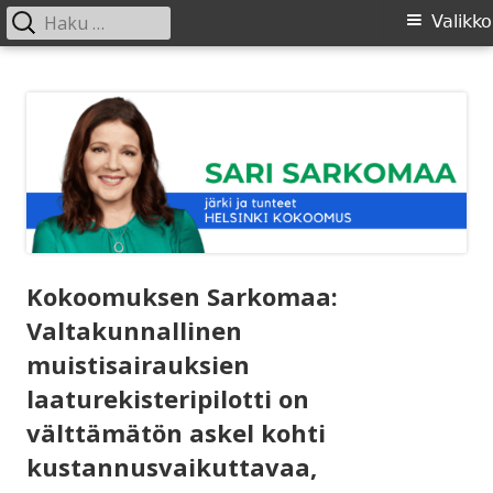
Haku:
Ensisijainen
Valikko
valikko
Siirry
SARI SARKOMAA
sisältöön
Kokoomuksen Sarkomaa:
Valtakunnallinen
muistisairauksien
laaturekisteripilotti on
välttämätön askel kohti
kustannusvaikuttavaa,