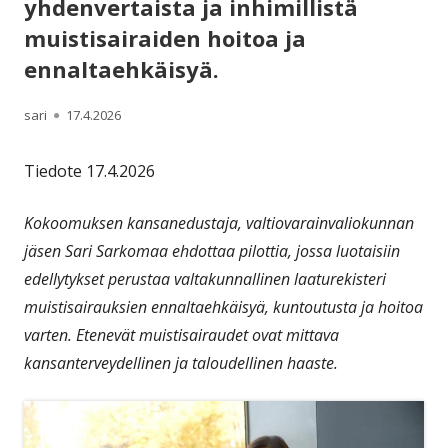
yhdenvertaista ja inhimillistä
muistisairaiden hoitoa ja
ennaltaehkäisyä.
Kirjoittaja
Julkaistu
sari
17.4.2026
Tiedote 17.4.2026
Kokoomuksen kansanedustaja, valtiovarainvaliokunnan
jäsen Sari Sarkomaa ehdottaa pilottia, jossa luotaisiin
edellytykset perustaa valtakunnallinen laaturekisteri
muistisairauksien ennaltaehkäisyä, kuntoutusta ja hoitoa
varten. Etenevät muistisairaudet ovat mittava
kansanterveydellinen ja taloudellinen haaste.