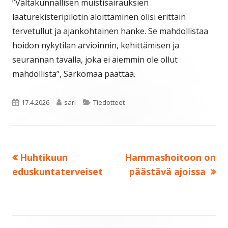
”Valtakunnallisen muistisairauksien
laaturekisteripilotin aloittaminen olisi erittäin
tervetullut ja ajankohtainen hanke. Se mahdollistaa
hoidon nykytilan arvioinnin, kehittämisen ja
seurannan tavalla, joka ei aiemmin ole ollut
mahdollista”, Sarkomaa päättää.
Julkaistu
Kirjoittaja
Kategoriat
17.4.2026
sari
Tiedotteet
Edellinen:
Seuraava:
Huhtikuun
Hammashoitoon on
Artikkelien
eduskuntaterveiset
päästävä ajoissa
selaus