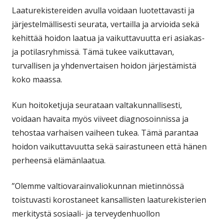
Laaturekistereiden avulla voidaan luotettavasti ja
järjestelmällisesti seurata, vertailla ja arvioida sekä
kehittää hoidon laatua ja vaikuttavuutta eri asiakas-
ja potilasryhmissä. Tämä tukee vaikuttavan,
turvallisen ja yhdenvertaisen hoidon järjestämistä
koko maassa.
Kun hoitoketjuja seurataan valtakunnallisesti,
voidaan havaita myös viiveet diagnosoinnissa ja
tehostaa varhaisen vaiheen tukea. Tämä parantaa
hoidon vaikuttavuutta sekä sairastuneen että hänen
perheensä elämänlaatua.
”Olemme valtiovarainvaliokunnan mietinnössä
toistuvasti korostaneet kansallisten laaturekisterien
merkitystä sosiaali- ja terveydenhuollon