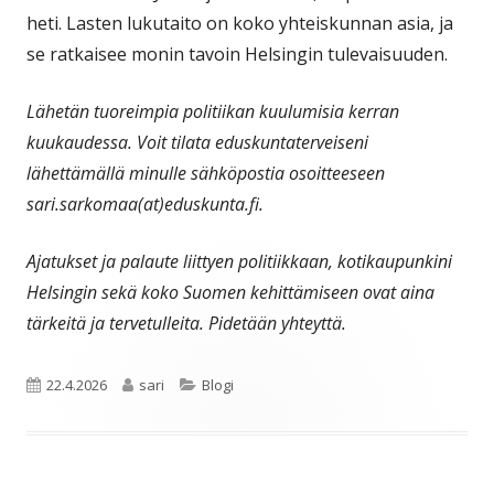
heti. Lasten lukutaito on koko yhteiskunnan asia, ja
se ratkaisee monin tavoin Helsingin tulevaisuuden.
Lähetän tuoreimpia politiikan kuulumisia kerran
kuukaudessa. Voit tilata eduskuntaterveiseni
lähettämällä minulle sähköpostia osoitteeseen
sari.sarkomaa(at)eduskunta.fi.
Ajatukset ja palaute liittyen politiikkaan, kotikaupunkini
Helsingin sekä koko Suomen kehittämiseen ovat aina
tärkeitä ja tervetulleita. Pidetään yhteyttä.
Julkaistu
Kirjoittaja
Kategoriat
22.4.2026
sari
Blogi