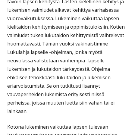
tavoin lapsen kehitystä. Lasten kielellinen kehitys ja
lukemisen valmiudet alkavat kehittyä varhaisessa
vuorovaikutuksessa. Lukeminen vaikuttaa lapsen
kielitaidon kehittymiseen ja oppimistuloksiin. Kotien
valmiudet tukea lukutaidon kehittymistä vaihtelevat
huomattavasti. Tämän vuoksi vakinaistimme
Lukulahja lapselle -ohjelman, jonka myötä
neuvolassa valistetaan vanhempia lapselle
lukemisen ja lukutaidon tärkeydestä. Ohjelma
ehkäisee tehokkaasti lukutaidon ja lukemisen
eriarvoistumista. Se on tutkitusti lisännyt
vauvaperheiden lukemista erityisesti niissä
perheissä, joissa muuten luettaisiin vähän tai ei
lainkaan.
Kotona lukeminen vaikuttaa lapsen tulevaan