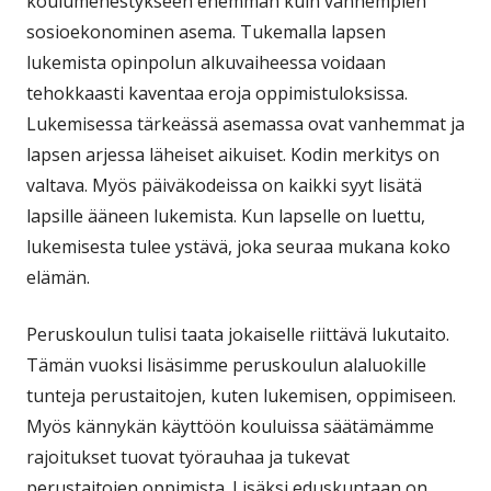
koulumenestykseen enemmän kuin vanhempien
sosioekonominen asema. Tukemalla lapsen
lukemista opinpolun alkuvaiheessa voidaan
tehokkaasti kaventaa eroja oppimistuloksissa.
Lukemisessa tärkeässä asemassa ovat vanhemmat ja
lapsen arjessa läheiset aikuiset. Kodin merkitys on
valtava. Myös päiväkodeissa on kaikki syyt lisätä
lapsille ääneen lukemista. Kun lapselle on luettu,
lukemisesta tulee ystävä, joka seuraa mukana koko
elämän.
Peruskoulun tulisi taata jokaiselle riittävä lukutaito.
Tämän vuoksi lisäsimme peruskoulun alaluokille
tunteja perustaitojen, kuten lukemisen, oppimiseen.
Myös kännykän käyttöön kouluissa säätämämme
rajoitukset tuovat työrauhaa ja tukevat
perustaitojen oppimista. Lisäksi eduskuntaan on