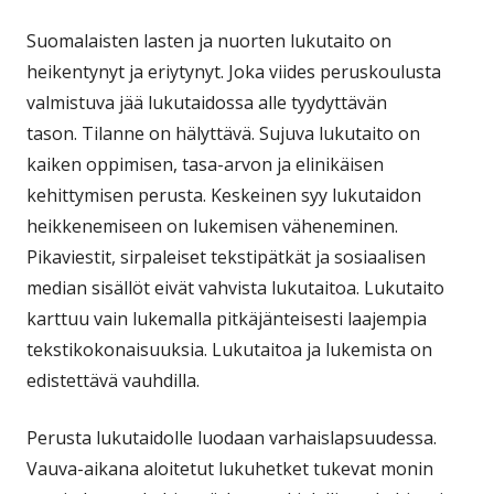
Suomalaisten lasten ja nuorten lukutaito on
heikentynyt ja eriytynyt. Joka viides peruskoulusta
valmistuva jää lukutaidossa alle tyydyttävän
tason. Tilanne on hälyttävä. Sujuva lukutaito on
kaiken oppimisen, tasa-arvon ja elinikäisen
kehittymisen perusta. Keskeinen syy lukutaidon
heikkenemiseen on lukemisen väheneminen.
Pikaviestit, sirpaleiset tekstipätkät ja sosiaalisen
median sisällöt eivät vahvista lukutaitoa. Lukutaito
karttuu vain lukemalla pitkäjänteisesti laajempia
tekstikokonaisuuksia. Lukutaitoa ja lukemista on
edistettävä vauhdilla.
Perusta lukutaidolle luodaan varhaislapsuudessa.
Vauva-aikana aloitetut lukuhetket tukevat monin