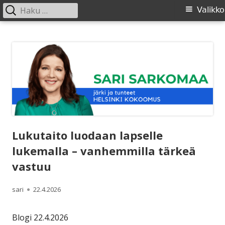
Haku:
Ensisijainen
Valikko
valikko
Siirry
SARI SARKOMAA
sisältöön
Lukutaito luodaan lapselle
lukemalla – vanhemmilla tärkeä
vastuu
Kirjoittaja
Julkaistu
sari
22.4.2026
Blogi 22.4.2026