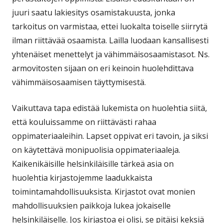
juuri saatu lakiesitys osamistakuusta, jonka
tarkoitus on varmistaa, ettei luokalta toiselle siirrytä
ilman riittävää osaamista. Lailla luodaan kansallisesti
yhtenäiset menettelyt ja vähimmäisosaamistasot. Ns.
armovitosten sijaan on eri keinoin huolehdittava
vähimmäisosaamisen täyttymisestä.
Vaikuttava tapa edistää lukemista on huolehtia siitä,
että kouluissamme on riittävästi rahaa
oppimateriaaleihin. Lapset oppivat eri tavoin, ja siksi
on käytettävä monipuolisia oppimateriaaleja.
Kaikenikäisille helsinkiläisille tärkeä asia on
huolehtia kirjastojemme laadukkaista
toimintamahdollisuuksista. Kirjastot ovat monien
mahdollisuuksien paikkoja lukea jokaiselle
helsinkiläiselle. Jos kirjastoa ei olisi, se pitäisi keksiä