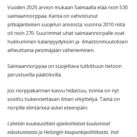
Vuoden 2025 arvion mukaan Saimaalla elää noin 530
saimaannorppaa. Kanta on vahvistunut
pitkäjänteisen suojelun ansiosta; vuonna 2010 niitä
oli noin 270. Suurimmat uhat saimaannorpalle ovat
hukkuminen kalanpyydyksiin ja ilmastonmuutoksen
aiheuttama pesimäjään väheneminen.
Saimaannorppaa on suojeltava tutkittuun tietoon
perustuvilla päätöksillä.
Jos norppakannan kasvu hidastuu, toimia on nyt
sovittu tiukennettavan ilman viivyttelyä. Tämä on
norpille elintärkeä askel eteenpäin.
Lähetän kuukausittain ajankohtaiset kuulumiset
eduskunnasta ja Helsingin kaupunkipolitiikasta. Voit