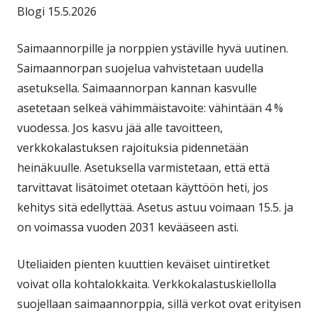
Blogi 15.5.2026
Saimaannorpille ja norppien ystäville hyvä uutinen.
Saimaannorpan suojelua vahvistetaan uudella
asetuksella. Saimaannorpan kannan kasvulle
asetetaan selkeä vähimmäistavoite: vähintään 4 %
vuodessa. Jos kasvu jää alle tavoitteen,
verkkokalastuksen rajoituksia pidennetään
heinäkuulle. Asetuksella varmistetaan, että että
tarvittavat lisätoimet otetaan käyttöön heti, jos
kehitys sitä edellyttää. Asetus astuu voimaan 15.5. ja
on voimassa vuoden 2031 kevääseen asti.
Uteliaiden pienten kuuttien keväiset uintiretket
voivat olla kohtalokkaita. Verkkokalastuskiellolla
suojellaan saimaannorppia, sillä verkot ovat erityisen