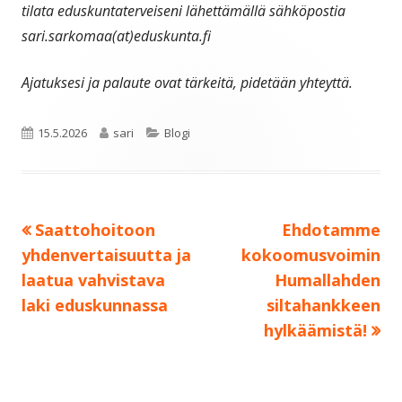
tilata eduskuntaterveiseni lähettämällä sähköpostia
sari.sarkomaa(at)eduskunta.fi
Ajatuksesi ja palaute ovat tärkeitä, pidetään yhteyttä.
Julkaistu
Kirjoittaja
Kategoriat
15.5.2026
sari
Blogi
Edellinen:
Seuraava:
Saattohoitoon
Ehdotamme
Artikkelien
yhdenvertaisuutta ja
kokoomusvoimin
selaus
laatua vahvistava
Humallahden
laki eduskunnassa
siltahankkeen
hylkäämistä!