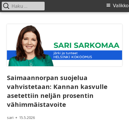
Haku:
Ensisijainen
Valikko
valikko
Siirry
SARI SARKOMAA
sisältöön
Saimaannorpan suojelua
vahvistetaan: Kannan kasvulle
asetettiin neljän prosentin
vähimmäistavoite
Kirjoittaja
Julkaistu
sari
15.5.2026