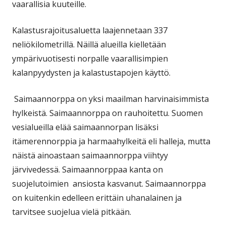
vaarallisia kuuteille.
Kalastusrajoitusaluetta laajennetaan 337
neliökilometrillä. Näillä alueilla kielletään
ympärivuotisesti norpalle vaarallisimpien
kalanpyydysten ja kalastustapojen käyttö.
Saimaannorppa on yksi maailman harvinaisimmista
hylkeistä. Saimaannorppa on rauhoitettu. Suomen
vesialueilla elää saimaannorpan lisäksi
itämerennorppia ja harmaahylkeitä eli halleja, mutta
näistä ainoastaan saimaannorppa viihtyy
järvivedessä. Saimaannorppaa kanta on
suojelutoimien ansiosta kasvanut. Saimaannorppa
on kuitenkin edelleen erittäin uhanalainen ja
tarvitsee suojelua vielä pitkään.