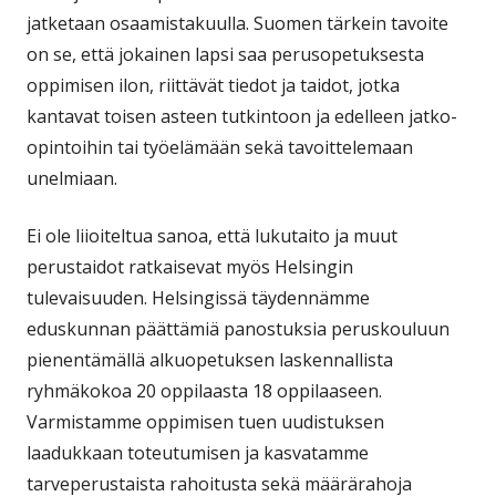
jatketaan osaamistakuulla. Suomen tärkein tavoite
on se, että jokainen lapsi saa perusopetuksesta
oppimisen ilon, riittävät tiedot ja taidot, jotka
kantavat toisen asteen tutkintoon ja edelleen jatko-
opintoihin tai työelämään sekä tavoittelemaan
unelmiaan.
Ei ole liioiteltua sanoa, että lukutaito ja muut
perustaidot ratkaisevat myös Helsingin
tulevaisuuden. Helsingissä täydennämme
eduskunnan päättämiä panostuksia peruskouluun
pienentämällä alkuopetuksen laskennallista
ryhmäkokoa 20 oppilaasta 18 oppilaaseen.
Varmistamme oppimisen tuen uudistuksen
laadukkaan toteutumisen ja kasvatamme
tarveperustaista rahoitusta sekä määrärahoja