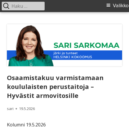
Haku:
Ensisijainen
Valikko
valikko
Siirry
SARI SARKOMAA
sisältöön
Osaamistakuu varmistamaan
koululaisten perustaitoja –
Hyvästit armovitosille
Kirjoittaja
Julkaistu
sari
19.5.2026
Kolumni 19.5.2026