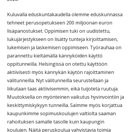
Kuluvalla eduskuntakaudella olemme eduskunnassa
tehneet perusopetukseen 200 miljoonan euron
lisäpanostukset. Oppimisen tuki on uudistettu,
lukujärjestykseen on lisätty tunteja kirjoittamisen,
lukemisen ja laskemisen oppimiseen. Työrauhaa on
parannettu kieltämällä kännyköiden käyttö
oppitunneilla. Helsingissä on otettu käyttöön
aktiivisesti myös kännykän käytön rajoittaminen
välitunneilla. Nyt välitunneilla seurustellaan ja
liikutaan taas aktiivisemmin, eikä tuijoteta ruutuja.
Muutoksella on myönteinen vaikutus hyvinvointiin ja
keskittymiskykyyn tunneilla. Saimme myös korjattua
kaupunkimme sopimuskoulujen valtiolta saaman
rahoituksen samalle tasolle kuin kaupungin
koulujen. Näitä peruskoulua vahvistavia toimia