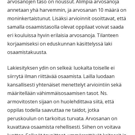
arvosanojen taso on noussut. Alimpia arvosanoja
annetaan yhä harvemmin, ja arvosanan 10 määrä on
moninkertaistunut. Lisäksi arvioinnit osoittavat, että
samalla osaamistasolla olevat oppilaat voivat saada
eri kouluissa hyvin erilaisia arvosanoja. Tilanteen
korjaamiseksi on eduskunnan käsittelyssä laki
osaamistakuusta.
Lakiesityksen ydin on selkeä: luokalta toiselle ei
siirrytä ilman riittävää osaamista. Lailla luodaan
kansallisesti yhtenäiset menettelyt arviointiin sekä
määritellään vähimmäisosaamisen tasot. Ns.
armovitosten sijaan on huolehdittava siitä, että
oppilas todella saavuttaa ne taidot, jotka
peruskoulun on tarkoitus turvata. Arvosanan on
kuvattava osaamista rehellisesti. Siihen on voitava