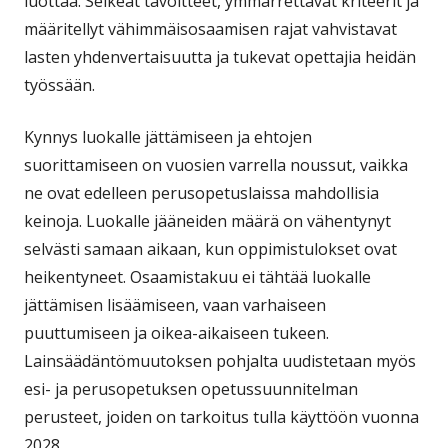
luottaa. Selkeät tavoitteet, ymmärrettävät kriteerit ja
määritellyt vähimmäisosaamisen rajat vahvistavat
lasten yhdenvertaisuutta ja tukevat opettajia heidän
työssään.
Kynnys luokalle jättämiseen ja ehtojen
suorittamiseen on vuosien varrella noussut, vaikka
ne ovat edelleen perusopetuslaissa mahdollisia
keinoja. Luokalle jääneiden määrä on vähentynyt
selvästi samaan aikaan, kun oppimistulokset ovat
heikentyneet. Osaamistakuu ei tähtää luokalle
jättämisen lisäämiseen, vaan varhaiseen
puuttumiseen ja oikea-aikaiseen tukeen.
Lainsäädäntömuutoksen pohjalta uudistetaan myös
esi- ja perusopetuksen opetussuunnitelman
perusteet, joiden on tarkoitus tulla käyttöön vuonna
2028.