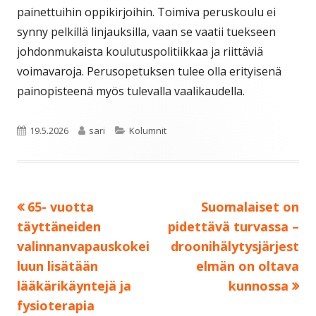
painettuihin oppikirjoihin. Toimiva peruskoulu ei
synny pelkillä linjauksilla, vaan se vaatii tuekseen
johdonmukaista koulutuspolitiikkaa ja riittäviä
voimavaroja. Perusopetuksen tulee olla erityisenä
painopisteenä myös tulevalla vaalikaudella.
Julkaistu
Kirjoittaja
Kategoriat
19.5.2026
sari
Kolumnit
Edellinen:
Seuraava:
65- vuotta
Suomalaiset on
Artikkelien
täyttäneiden
pidettävä turvassa –
selaus
valinnanvapauskokei
droonihälytysjärjest
luun lisätään
elmän on oltava
lääkärikäyntejä ja
kunnossa
fysioterapia