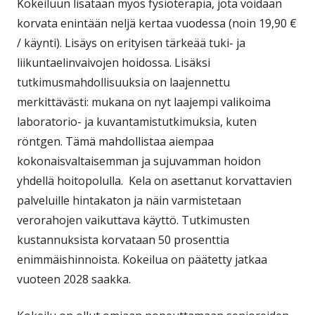
Kokeiluun lisätään myös fysioterapia, jota voidaan
korvata enintään neljä kertaa vuodessa (noin 19,90 €
/ käynti). Lisäys on erityisen tärkeää tuki- ja
liikuntaelinvaivojen hoidossa. Lisäksi
tutkimusmahdollisuuksia on laajennettu
merkittävästi: mukana on nyt laajempi valikoima
laboratorio- ja kuvantamistutkimuksia, kuten
röntgen. Tämä mahdollistaa aiempaa
kokonaisvaltaisemman ja sujuvamman hoidon
yhdellä hoitopolulla. Kela on asettanut korvattavien
palveluille hintakaton ja näin varmistetaan
verorahojen vaikuttava käyttö. Tutkimusten
kustannuksista korvataan 50 prosenttia
enimmäishinnoista. Kokeilua on päätetty jatkaa
vuoteen 2028 saakka.