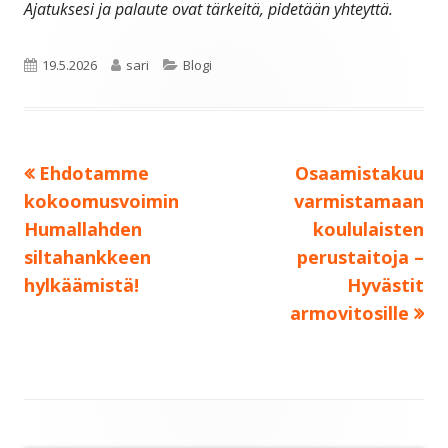
Ajatuksesi ja palaute ovat tärkeitä, pidetään yhteyttä.
Julkaistu
Kirjoittaja
Kategoriat
19.5.2026
sari
Blogi
Edellinen:
Seuraava:
Ehdotamme
Osaamistakuu
Artikkelien
kokoomusvoimin
varmistamaan
selaus
Humallahden
koululaisten
siltahankkeen
perustaitoja –
hylkäämistä!
Hyvästit
armovitosille
Sivupalkki