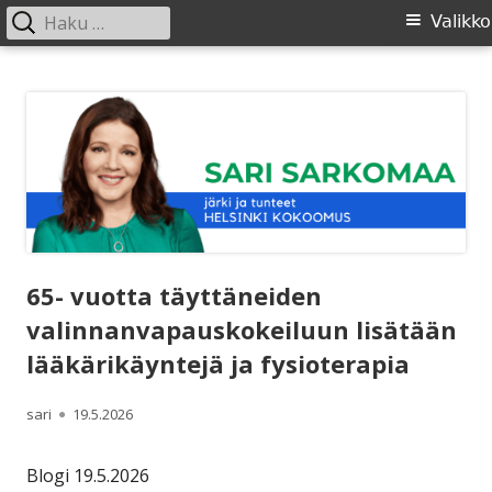
Haku:
Ensisijainen
Valikko
valikko
Siirry
SARI SARKOMAA
sisältöön
65- vuotta täyttäneiden
valinnanvapauskokeiluun lisätään
lääkärikäyntejä ja fysioterapia
Kirjoittaja
Julkaistu
sari
19.5.2026
Blogi 19.5.2026