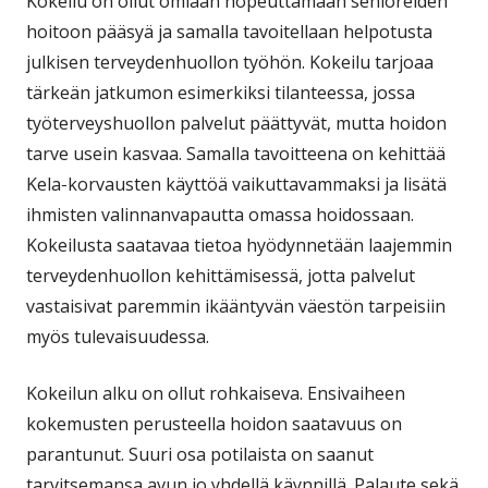
Kokeilu on ollut omiaan nopeuttamaan senioreiden
hoitoon pääsyä ja samalla tavoitellaan helpotusta
julkisen terveydenhuollon työhön. Kokeilu tarjoaa
tärkeän jatkumon esimerkiksi tilanteessa, jossa
työterveyshuollon palvelut päättyvät, mutta hoidon
tarve usein kasvaa. Samalla tavoitteena on kehittää
Kela‑korvausten käyttöä vaikuttavammaksi ja lisätä
ihmisten valinnanvapautta omassa hoidossaan.
Kokeilusta saatavaa tietoa hyödynnetään laajemmin
terveydenhuollon kehittämisessä, jotta palvelut
vastaisivat paremmin ikääntyvän väestön tarpeisiin
myös tulevaisuudessa.
Kokeilun alku on ollut rohkaiseva. Ensivaiheen
kokemusten perusteella hoidon saatavuus on
parantunut. Suuri osa potilaista on saanut
tarvitsemansa avun jo yhdellä käynnillä. Palaute sekä