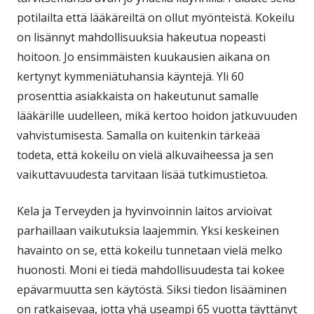
potilailta että lääkäreiltä on ollut myönteistä. Kokeilu
on lisännyt mahdollisuuksia hakeutua nopeasti
hoitoon. Jo ensimmäisten kuukausien aikana on
kertynyt kymmeniätuhansia käyntejä. Yli 60
prosenttia asiakkaista on hakeutunut samalle
lääkärille uudelleen, mikä kertoo hoidon jatkuvuuden
vahvistumisesta. Samalla on kuitenkin tärkeää
todeta, että kokeilu on vielä alkuvaiheessa ja sen
vaikuttavuudesta tarvitaan lisää tutkimustietoa.
Kela ja Terveyden ja hyvinvoinnin laitos arvioivat
parhaillaan vaikutuksia laajemmin. Yksi keskeinen
havainto on se, että kokeilu tunnetaan vielä melko
huonosti. Moni ei tiedä mahdollisuudesta tai kokee
epävarmuutta sen käytöstä. Siksi tiedon lisääminen
on ratkaisevaa, jotta yhä useampi 65 vuotta täyttänyt