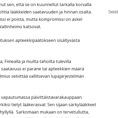
nut sen, että se on kuunnellut tarkalla korvalla
Tweet
ohtia lääkkeiden saatavuuden ja hinnan osalta.
si ei poista, mutta kompromissi on askel
allinheimo katsovat.
ituksen apteekkipäätökseen sisältyvästä
, Fimealla ja muilta tahoilta tulevilla
en saatavuus ei parane tai apteekkien määrä
almius selvittää vallitsevan lupajärjestelmän
at vapautumassa päivittäistavarakauppaan.
iksi tietyt lääkerasvat. Sen sijaan särkylääkkeet
 hyllyllä. Sarkomaan mukaan on tervetullutta,