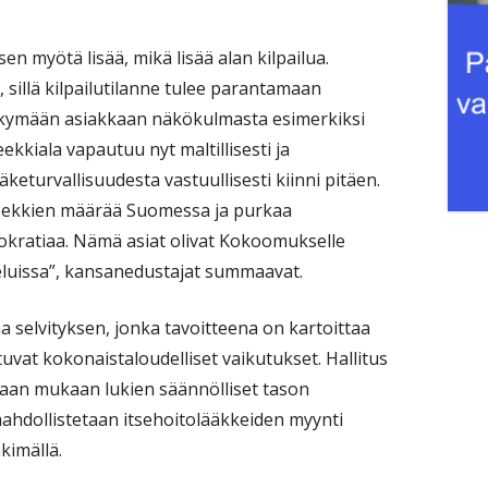
n myötä lisää, mikä lisää alan kilpailua.
, sillä kilpailutilanne tulee parantamaan
äkymään asiakkaan näkökulmasta esimerkiksi
ekkiala vapautuu nyt maltillisesti ja
ääketurvallisuudesta vastuullisesti kiinni pitäen.
teekkien määrää Suomessa ja purkaa
yrokratiaa. Nämä asiat olivat Kokoomukselle
luissa”, kansanedustajat summaavat.
a selvityksen, jonka tavoitteena on kartoittaa
uvat kokonaistaloudelliset vaikutukset. Hallitus
aan mukaan lukien säännölliset tason
mahdollistetaan itsehoitolääkkeiden myynti
kimällä.