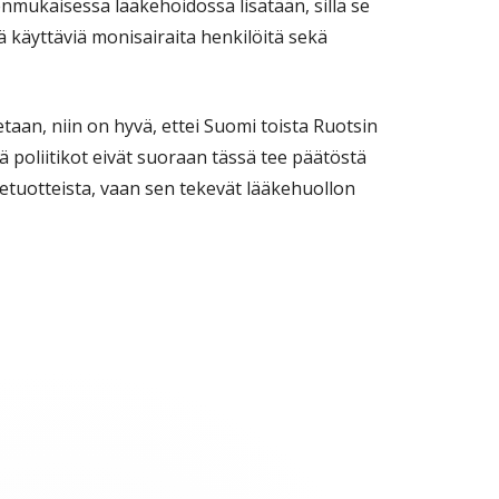
enmukaisessa lääkehoidossa lisätään, sillä se
tä käyttäviä monisairaita henkilöitä sekä
taan, niin on hyvä, ettei Suomi toista Ruotsin
ä poliitikot eivät suoraan tässä tee päätöstä
ketuotteista, vaan sen tekevät lääkehuollon