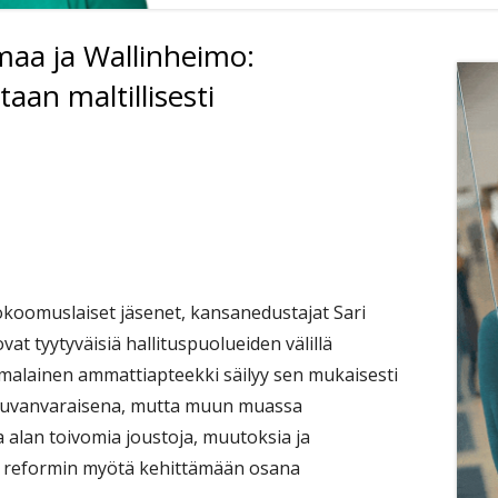
a ja Wallinheimo:
Si
aan maltillisesti
koomuslaiset jäsenet, kansanedustajat Sari
t tyytyväisiä hallituspuolueiden välillä
alainen ammattiapteekki säilyy sen mukaisesti
a luvanvaraisena, mutta muun muassa
 alan toivomia joustoja, muutoksia ja
an reformin myötä kehittämään osana