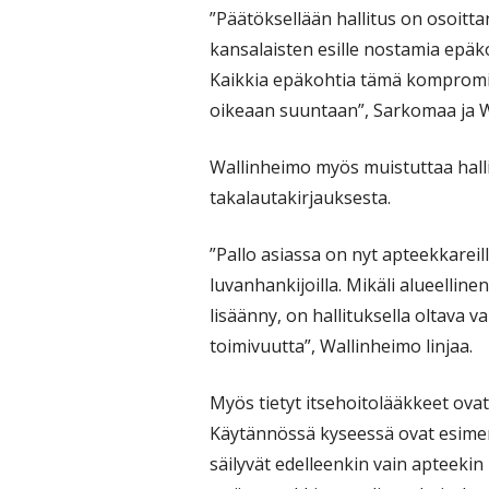
”Päätöksellään hallitus on osoitta
kansalaisten esille nostamia epäk
Kaikkia epäkohtia tämä kompromis
oikeaan suuntaan”, Sarkomaa ja W
Wallinheimo myös muistuttaa hall
takalautakirjauksesta.
”Pallo asiassa on nyt apteekkareilla
luvanhankijoilla. Mikäli alueellin
lisäänny, on hallituksella oltava v
toimivuutta”, Wallinheimo linjaa.
Myös tietyt itsehoitolääkkeet ov
Käytännössä kyseessä ovat esimerk
säilyvät edelleenkin vain apteekin