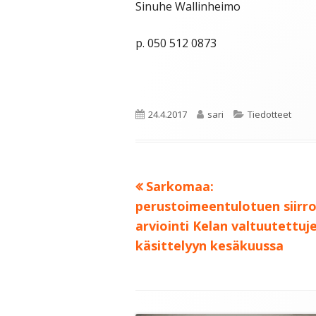
Sinuhe Wallinheimo
p. 050 512 0873
Julkaistu
Kirjoittaja
Kategoriat
24.4.2017
sari
Tiedotteet
Edellinen:
Sarkomaa:
Artikkelien
perustoimeentulotuen siirr
selaus
arviointi Kelan valtuutettuj
käsittelyyn kesäkuussa
Alapalkin