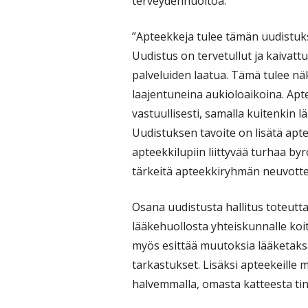
terveydenhuoltoa.
”Apteekkeja tulee tämän uudistukse
Uudistus on tervetullut ja kaivattu
palveluiden laatua. Tämä tulee n
laajentuneina aukioloaikoina. Apte
vastuullisesti, samalla kuitenkin l
Uudistuksen tavoite on lisätä ap
apteekkilupiin liittyvää turhaa b
tärkeitä apteekkiryhmän neuvotte
Osana uudistusta hallitus toteutta
lääkehuollosta yhteiskunnalle koit
myös esittää muutoksia lääketaks
tarkastukset. Lisäksi apteekeille 
halvemmalla, omasta katteesta tin