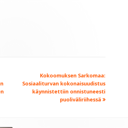
Seuraava:
Kokoomuksen Sarkomaa:
on
Sosiaaliturvan kokonaisuudistus
en
käynnistettiin onnistuneesti
puoliväliriihessä