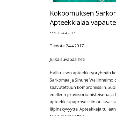
Kokoomuksen Sarkoma
Apteekkialaa vapautet
Kirjoittaja
Julkaistu
sari
24.4.2017
Tiedote 24.4.2017
Julkaisuvapaa heti
Hallituksen apteekkityöryhmän ko
Sarkomaa ja Sinuhe Wallinheimo ova
saavutettuun kompromissiin. Suom
edelleen proviisoriomisteisena j
apteekkilupaprosessiin on luvassa
läpinäkyvyyttä. Apteekkeja tulla