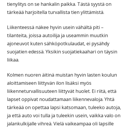
tienylitys on se hankalin paikka. Tästä syystä on
tärkeää harjoitella turvallista tien ylittämistä.
Liikenteessä näkee hyvin usein vähältä piti –
tilanteita, joissa autoilija ja useammin muutkin
ajoneuvot kuten sähköpotkulaudat, ei pysähdy
suojatien edessä. Yksikin suojatiekaahari on täysin
liikaa.
Kolmen nuoren äitinä muistan hyvin lasten koulun
aloittamiseen liittyvän ilon lisäksi myös
liikenneturvallisuuteen liittyvät huolet. Ei riitä, että
lapset oppivat noudattamaan liikennevaloja. Yhtä
tärkeää on opettaa lapsi katsomaan, tuleeko autoja,
ja että auto voi tulla ja tuleekin usein, vaikka valo on
jalankulkijalle vihreä. Vielä vaikeampaa oli lapsille