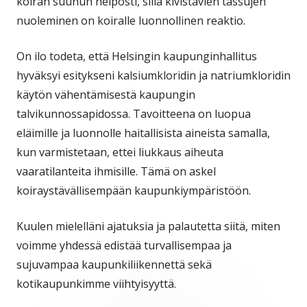
koiran suuhun helposti, sillä kivistävien tassujen
nuoleminen on koiralle luonnollinen reaktio.
On ilo todeta, että Helsingin kaupunginhallitus
hyväksyi esitykseni kalsiumkloridin ja natriumkloridin
käytön vähentämisestä kaupungin
talvikunnossapidossa. Tavoitteena on luopua
eläimille ja luonnolle haitallisista aineista samalla,
kun varmistetaan, ettei liukkaus aiheuta
vaaratilanteita ihmisille. Tämä on askel
koiraystävällisempään kaupunkiympäristöön.
Kuulen mielelläni ajatuksia ja palautetta siitä, miten
voimme yhdessä edistää turvallisempaa ja
sujuvampaa kaupunkiliikennettä sekä
kotikaupunkimme viihtyisyyttä.