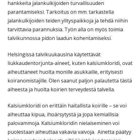
hankkeita jalankulkijoiden turvallisuuden
parantamiseksi. Tarkoitus on mm. tarkastella
jalankulkijoiden teiden ylityspaikkoja ja tehdä niihin
tarvittavia parannuksia. Työn alla on myös toimia
talvikunnossa pidon laadun kohentamiseksi.
Helsingissä talvikuukausina käytettävät
liukkaudentorjunta-aineet, kuten kalsiumkloridi, ovat
aiheuttaneet huolta monille asukkaille, erityisesti
koiranomistajille. Olen saanut paljon palautetta tästä
aiheesta ja huolta koirien terveydestä talvella.
Kalsiumkloridi on erittäin haitallista koirille – se voi
aiheuttaa kipua, ihoärsytystä ja jopa kemiallisia
palovammoja. Kalsiumkloridin nielaiseminen voi
puolestaan aiheuttaa vakavia vaivoja. Ainetta päätyy