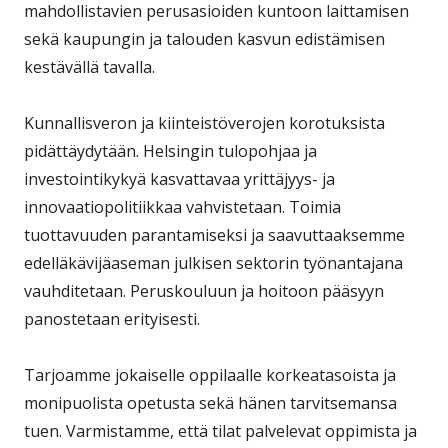
mahdollistavien perusasioiden kuntoon laittamisen
sekä kaupungin ja talouden kasvun edistämisen
kestävällä tavalla.
Kunnallisveron ja kiinteistöverojen korotuksista
pidättäydytään. Helsingin tulopohjaa ja
investointikykyä kasvattavaa yrittäjyys- ja
innovaatiopolitiikkaa vahvistetaan. Toimia
tuottavuuden parantamiseksi ja saavuttaaksemme
edelläkävijäaseman julkisen sektorin työnantajana
vauhditetaan. Peruskouluun ja hoitoon pääsyyn
panostetaan erityisesti.
Tarjoamme jokaiselle oppilaalle korkeatasoista ja
monipuolista opetusta sekä hänen tarvitsemansa
tuen. Varmistamme, että tilat palvelevat oppimista ja