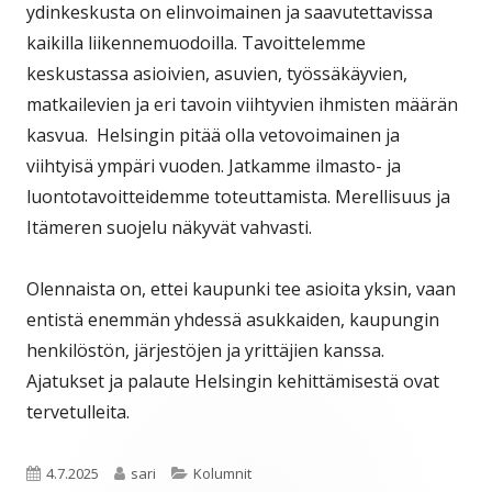
ydinkeskusta on elinvoimainen ja saavutettavissa
kaikilla liikennemuodoilla. Tavoittelemme
keskustassa asioivien, asuvien, työssäkäyvien,
matkailevien ja eri tavoin viihtyvien ihmisten määrän
kasvua. Helsingin pitää olla vetovoimainen ja
viihtyisä ympäri vuoden. Jatkamme ilmasto- ja
luontotavoitteidemme toteuttamista. Merellisuus ja
Itämeren suojelu näkyvät vahvasti.
Olennaista on, ettei kaupunki tee asioita yksin, vaan
entistä enemmän yhdessä asukkaiden, kaupungin
henkilöstön, järjestöjen ja yrittäjien kanssa.
Ajatukset ja palaute Helsingin kehittämisestä ovat
tervetulleita.
Julkaistu
Kirjoittaja
Kategoriat
4.7.2025
sari
Kolumnit