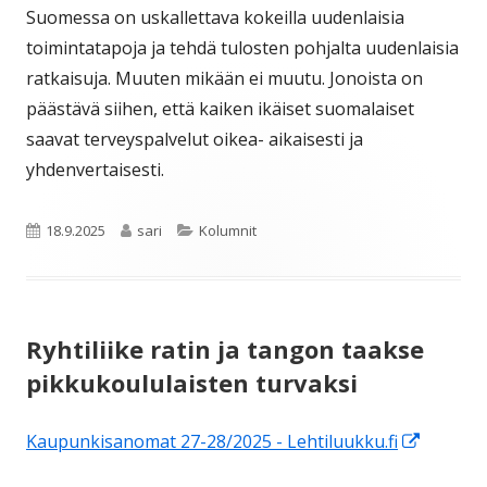
Suomessa on uskallettava kokeilla uudenlaisia
toimintatapoja ja tehdä tulosten pohjalta uudenlaisia
ratkaisuja. Muuten mikään ei muutu. Jonoista on
päästävä siihen, että kaiken ikäiset suomalaiset
saavat terveyspalvelut oikea- aikaisesti ja
yhdenvertaisesti.
Julkaistu
Kirjoittaja
Kategoriat
18.9.2025
sari
Kolumnit
Ryhtiliike ratin ja tangon taakse
pikkukoululaisten turvaksi
Avautu
Kaupunkisanomat 27-28/2025 - Lehtiluukku.fi
uuteen