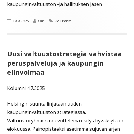
kaupunginvaltuuston -ja hallituksen jäsen
Julkaistu
Kirjoittaja
Kategoriat
18.8.2025
sari
Kolumnit
Uusi valtuustostrategia vahvistaa
peruspalveluja ja kaupungin
elinvoimaa
Kolumni 4.7.2025
Helsingin suunta linjataan uuden
kaupunginvaltuuston strategiassa.
Valtuustoryhmien neuvottelema esitys hyväksytään
elokuussa. Painopisteeksi asetimme sujuvan arjen