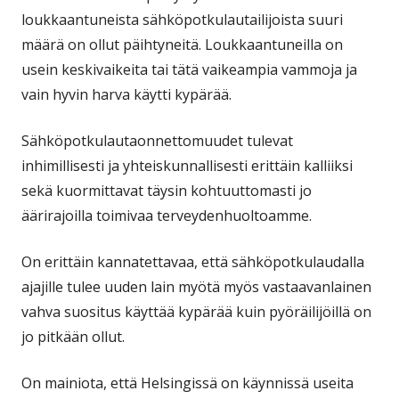
loukkaantuneista sähköpotkulautailijoista suuri
määrä on ollut päihtyneitä. Loukkaantuneilla on
usein keskivaikeita tai tätä vaikeampia vammoja ja
vain hyvin harva käytti kypärää.
Sähköpotkulautaonnettomuudet tulevat
inhimillisesti ja yhteiskunnallisesti erittäin kalliiksi
sekä kuormittavat täysin kohtuuttomasti jo
äärirajoilla toimivaa terveydenhuoltoamme.
On erittäin kannatettavaa, että sähköpotkulaudalla
ajajille tulee uuden lain myötä myös vastaavanlainen
vahva suositus käyttää kypärää kuin pyöräilijöillä on
jo pitkään ollut.
On mainiota, että Helsingissä on käynnissä useita