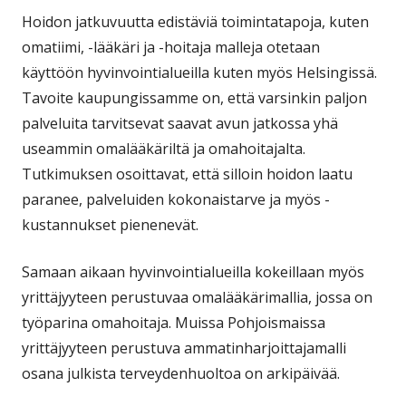
Hoidon jatkuvuutta edistäviä toimintatapoja, kuten
omatiimi, -lääkäri ja -hoitaja malleja otetaan
käyttöön hyvinvointialueilla kuten myös Helsingissä.
Tavoite kaupungissamme on, että varsinkin paljon
palveluita tarvitsevat saavat avun jatkossa yhä
useammin omalääkäriltä ja omahoitajalta.
Tutkimuksen osoittavat, että silloin hoidon laatu
paranee, palveluiden kokonaistarve ja myös -
kustannukset pienenevät.
Samaan aikaan hyvinvointialueilla kokeillaan myös
yrittäjyyteen perustuvaa omalääkärimallia, jossa on
työparina omahoitaja. Muissa Pohjoismaissa
yrittäjyyteen perustuva ammatinharjoittajamalli
osana julkista terveydenhuoltoa on arkipäivää.