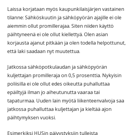
Laissa korjataan myös kaupunkilaisjärjen vastainen
tilanne: Sähköskuutin ja sähköpyörän ajajille ei ole
aiemmin ollut promillerajaa. Siten niiden käyttö
päihtyneenä ei ole ollut kiellettyä. Olen asian
korjausta ajanut pitkään ja olen todella helpottunut,
että laki saadaan nyt muutettua.
Jatkossa sähköpotkulaudan ja sähköpyörän
kuljettajan promilleraja on 0,5 prosenttia. Nykyisin
poliisilla ei ole ollut edes oikeutta puhalluttaa
epäiltyjä ilman jo aiheutunutta vaaraa tai
tapaturmaa. Uuden lain myötä liikenteenvalvoja saa
jatkossa puhalluttaa kuljettajan ja kieltää ajon
päihtymyksen vuoksi.
Esimerkiksi HUSin päivystyksiin tulleista