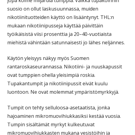
jopa kolme miljardia tumppia. Vaikka tupakoinnin
suosio on ollut laskusuunnassa, muiden
nikotiinituotteiden käyttö on lisääntynyt. THL:n
mukaan nikotiinipusseja käyttää päivittäin
työikäisistä viisi prosenttia ja 20–40-vuotiaista
miehistä vähintään satunnaisesti jo lähes neljännes.
Käytön yleisyys näkyy myös Suomen
rantaroskaseurannassa. Nikotiini- ja nuuskapussit
ovat tumppien ohella yleisimpiä roskia.
Tupakantumpit ja nikotiinipussit eivät kuulu
luontoon. Ne ovat molemmat ympäristömyrkkyjä.
Tumpit on tehty selluloosa-asetaatista, jonka
hajoaminen mikromuovihiukkasiksi kestää vuosia.
Tumpin sisältämät myrkyt kulkeutuvat
mikromuovihiukkasten mukana vesistöihin ja