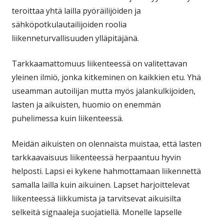
teroittaa yhtä lailla pyöräilijöiden ja
sähköpotkulautailijoiden roolia
liikenneturvallisuuden ylläpitäjänä.
Tarkkaamattomuus liikenteessä on valitettavan
yleinen ilmiö, jonka kitkeminen on kaikkien etu. Yhä
useamman autoilijan mutta myös jalankulkijoiden,
lasten ja aikuisten, huomio on enemmän
puhelimessa kuin liikenteessä.
Meidän aikuisten on olennaista muistaa, että lasten
tarkkaavaisuus liikenteessä herpaantuu hyvin
helposti. Lapsi ei kykene hahmottamaan liikennettä
samalla lailla kuin aikuinen. Lapset harjoittelevat
liikenteessä liikkumista ja tarvitsevat aikuisilta
selkeitä signaaleja suojatiellä. Monelle lapselle