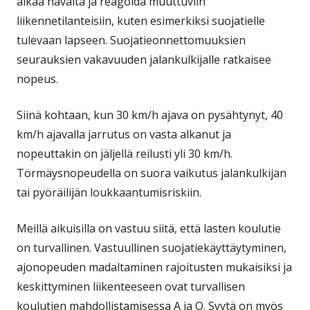
aikaa havaita ja reagoida muuttuviin
liikennetilanteisiin, kuten esimerkiksi suojatielle
tulevaan lapseen. Suojatieonnettomuuksien
seurauksien vakavuuden jalankulkijalle ratkaisee
nopeus.
Siinä kohtaan, kun 30 km/h ajava on pysähtynyt, 40
km/h ajavalla jarrutus on vasta alkanut ja
nopeuttakin on jäljellä reilusti yli 30 km/h.
Törmäysnopeudella on suora vaikutus jalankulkijan
tai pyöräilijän loukkaantumisriskiin.
Meillä aikuisilla on vastuu siitä, että lasten koulutie
on turvallinen. Vastuullinen suojatiekäyttäytyminen,
ajonopeuden madaltaminen rajoitusten mukaisiksi ja
keskittyminen liikenteeseen ovat turvallisen
koulutien mahdollistamisessa A ja O. Syytä on myös