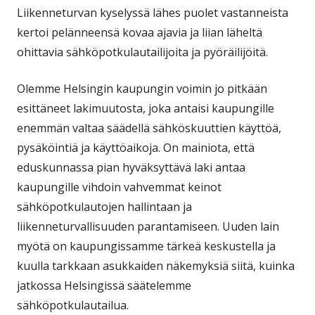
Liikenneturvan kyselyssä lähes puolet vastanneista
kertoi pelänneensä kovaa ajavia ja liian läheltä
ohittavia sähköpotkulautailijoita ja pyöräilijöitä.
Olemme Helsingin kaupungin voimin jo pitkään
esittäneet lakimuutosta, joka antaisi kaupungille
enemmän valtaa säädellä sähköskuuttien käyttöä,
pysäköintiä ja käyttöaikoja. On mainiota, että
eduskunnassa pian hyväksyttävä laki antaa
kaupungille vihdoin vahvemmat keinot
sähköpotkulautojen hallintaan ja
liikenneturvallisuuden parantamiseen. Uuden lain
myötä on kaupungissamme tärkeä keskustella ja
kuulla tarkkaan asukkaiden näkemyksiä siitä, kuinka
jatkossa Helsingissä säätelemme
sähköpotkulautailua.