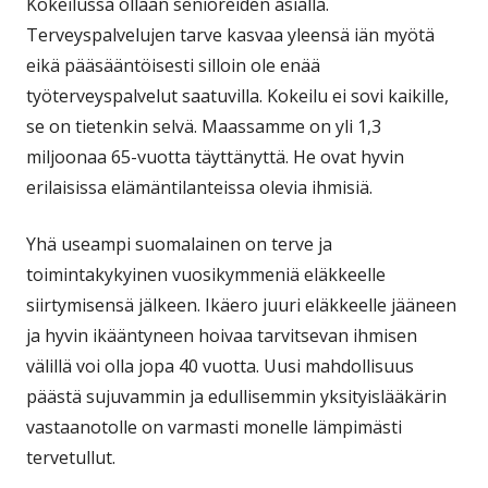
Kokeilussa ollaan senioreiden asialla.
Terveyspalvelujen tarve kasvaa yleensä iän myötä
eikä pääsääntöisesti silloin ole enää
työterveyspalvelut saatuvilla. Kokeilu ei sovi kaikille,
se on tietenkin selvä. Maassamme on yli 1,3
miljoonaa 65-vuotta täyttänyttä. He ovat hyvin
erilaisissa elämäntilanteissa olevia ihmisiä.
Yhä useampi suomalainen on terve ja
toimintakykyinen vuosikymmeniä eläkkeelle
siirtymisensä jälkeen. Ikäero juuri eläkkeelle jääneen
ja hyvin ikääntyneen hoivaa tarvitsevan ihmisen
välillä voi olla jopa 40 vuotta. Uusi mahdollisuus
päästä sujuvammin ja edullisemmin yksityislääkärin
vastaanotolle on varmasti monelle lämpimästi
tervetullut.