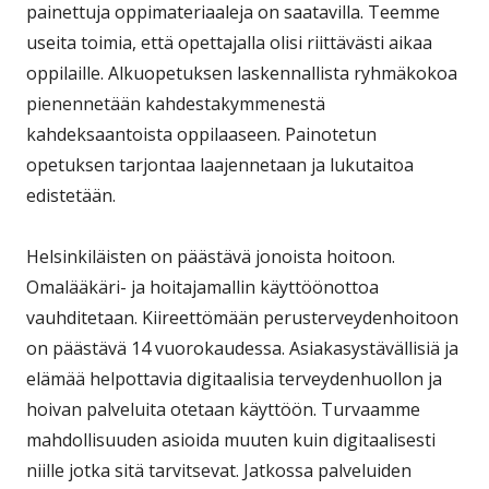
painettuja oppimateriaaleja on saatavilla. Teemme
useita toimia, että opettajalla olisi riittävästi aikaa
oppilaille. Alkuopetuksen laskennallista ryhmäkokoa
pienennetään kahdestakymmenestä
kahdeksaantoista oppilaaseen. Painotetun
opetuksen tarjontaa laajennetaan ja lukutaitoa
edistetään.
Helsinkiläisten on päästävä jonoista hoitoon.
Omalääkäri- ja hoitajamallin käyttöönottoa
vauhditetaan. Kiireettömään perusterveydenhoitoon
on päästävä 14 vuorokaudessa. Asiakasystävällisiä ja
elämää helpottavia digitaalisia terveydenhuollon ja
hoivan palveluita otetaan käyttöön. Turvaamme
mahdollisuuden asioida muuten kuin digitaalisesti
niille jotka sitä tarvitsevat. Jatkossa palveluiden