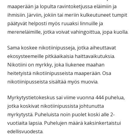
maaperään ja lopulta ravintoketjussa eläimiin ja
ihmisiin. Järviin, jokiin tai meriin kulkeutuneet tumpit
päätyvät helposti myös ruuaksi linnuille ja
mereneläimille, jotka voivat vahingoittua, jopa kuolla.
Sama koskee nikotiinipusseja, jotka aiheuttavat
ekosysteemeille pitkäaikaisia haittavaikutuksia.
Nikotiini on myrkky, joka liukenee maahan
heitetyistä nikotiinipusseista maaperään. Osa
nikotiinipusseista sisältää myös muovia.
Myrkytystietokeskus sai viime vuonna 444 puhelua,
jotka koskivat nikotiinipussista johtunutta
myrkytystä. Puheluista noin puolet koski alle 2-
vuotiaita lapsia. Puhelujen määrä kaksinkertaistui
edellisvuodesta.