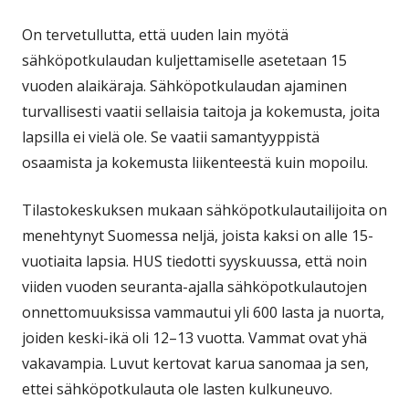
On tervetullutta, että uuden lain myötä
sähköpotkulaudan kuljettamiselle asetetaan 15
vuoden alaikäraja. Sähköpotkulaudan ajaminen
turvallisesti vaatii sellaisia taitoja ja kokemusta, joita
lapsilla ei vielä ole. Se vaatii samantyyppistä
osaamista ja kokemusta liikenteestä kuin mopoilu.
Tilastokeskuksen mukaan sähköpotkulautailijoita on
menehtynyt Suomessa neljä, joista kaksi on alle 15-
vuotiaita lapsia. HUS tiedotti syyskuussa, että noin
viiden vuoden seuranta-ajalla sähköpotkulautojen
onnettomuuksissa vammautui yli 600 lasta ja nuorta,
joiden keski-ikä oli 12–13 vuotta. Vammat ovat yhä
vakavampia. Luvut kertovat karua sanomaa ja sen,
ettei sähköpotkulauta ole lasten kulkuneuvo.