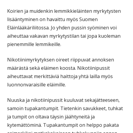
Koirien ja muidenkin lemmikkieläinten myrkytysten
lisääntyminen on havaittu myös Suomen
Eläinlääkäriliitossa. Jo yhden pussin syöminen voi
aiheuttaa vakavan myrkytystilan tai jopa kuoleman
pienemmille lemmikeille.
Nikotiinimyrkytyksen oireet riippuvat annoksen
määrästä sekä eläimen koosta. Nikotiinipussit
aiheuttavat merkittäviä haittoja yhtä lailla myös
luonnonvaraisille eläimille.
Nuuska ja nikotiinipussit kuuluvat sekajätteeseen,
samoin tupakantumpit. Tietenkin savukkeet, tuhkat
ja tumpit on oltava täysin jäähtyneitä ja
kytemättöminä. Tupakantumpit on helppo pakata