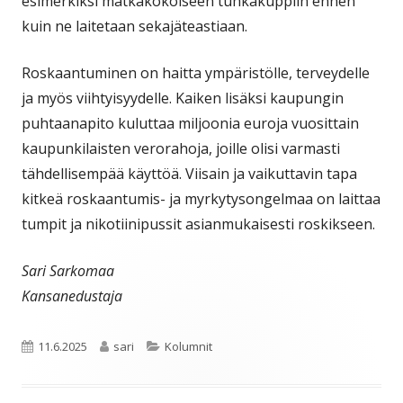
esimerkiksi matkakokoiseen tuhkakuppiin ennen
kuin ne laitetaan sekajäteastiaan.
Roskaantuminen on haitta ympäristölle, terveydelle
ja myös viihtyisyydelle. Kaiken lisäksi kaupungin
puhtaanapito kuluttaa miljoonia euroja vuosittain
kaupunkilaisten verorahoja, joille olisi varmasti
tähdellisempää käyttöä. Viisain ja vaikuttavin tapa
kitkeä roskaantumis- ja myrkytysongelmaa on laittaa
tumpit ja nikotiinipussit asianmukaisesti roskikseen.
Sari Sarkomaa
Kansanedustaja
Julkaistu
Kirjoittaja
Kategoriat
11.6.2025
sari
Kolumnit