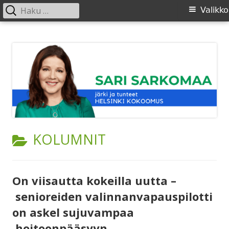
Haku:
Ensisijainen
Valikko
valikko
Siirry
SARI SARKOMAA
sisältöön
KATEGORIA:
KOLUMNIT
On viisautta kokeilla uutta –
senioreiden valinnanvapauspilotti
on askel sujuvampaa
hoitoonpääsyyn