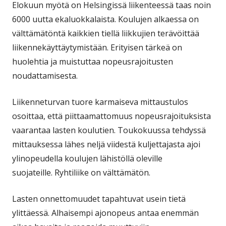
Elokuun myötä on Helsingissä liikenteessä taas noin
ikkuna
6000 uutta ekaluokkalaista. Koulujen alkaessa on
välttämätöntä kaikkien tiellä liikkujien terävöittää
liikennekäyttäytymistään. Erityisen tärkeä on
huolehtia ja muistuttaa nopeusrajoitusten
noudattamisesta.
Liikenneturvan tuore karmaiseva mittaustulos
osoittaa, että piittaamattomuus nopeusrajoituksista
vaarantaa lasten koulutien. Toukokuussa tehdyssä
mittauksessa lähes neljä viidestä kuljettajasta ajoi
ylinopeudella koulujen lähistöllä oleville
suojateille. Ryhtiliike on välttämätön.
Lasten onnettomuudet tapahtuvat usein tietä
ylittäessä. Alhaisempi ajonopeus antaa enemmän