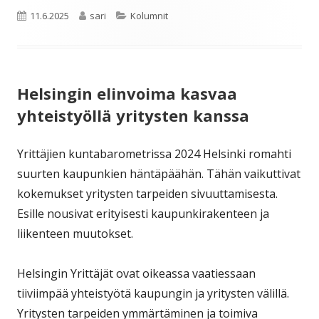
Julkaistu
Kirjoittaja
Kategoriat
11.6.2025
sari
Kolumnit
Helsingin elinvoima kasvaa
yhteistyöllä yritysten kanssa
Yrittäjien kuntabarometrissa 2024 Helsinki romahti
suurten kaupunkien häntäpäähän. Tähän vaikuttivat
kokemukset yritysten tarpeiden sivuuttamisesta.
Esille nousivat erityisesti kaupunkirakenteen ja
liikenteen muutokset.
Helsingin Yrittäjät ovat oikeassa vaatiessaan
tiiviimpää yhteistyötä kaupungin ja yritysten välillä.
Yritysten tarpeiden ymmärtäminen ja toimiva